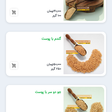
سوگ (ماتم‌)
اسانس
40,000
شوک‌
پوست میوه
40,000تومان
عصبی بودن (تند خویی)
100 گرم
روغن
عقب ماندگی ذهنی‌
چوب درخت
لکنت زبان
جوانه
مالیخولیا
مخمر
گندم با پوست
مکیدن شست‌
ماءالشعیر
نارکولپسی‌
کشک
هذیان
کاه
50,000
هیدروفوبیا
50,000تومان
پوکه
هیستری (نوعی اختلال روانی)
250 گرم
شیرابه
وسواس
عرق
آلرژی
غنچه
آلرژی غذایی‌
جو دو سر با پوست
کاپیتول
آنافیلاکسی (شوک آلرژیک‌)
توسیلاژ
پورپورای آلرژیک‌
کاکل
تب یونجه