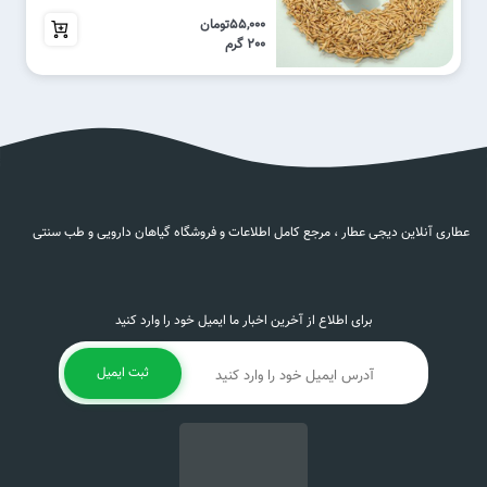
کلاله
55,000
رینیت آلرژیک
55,000تومان
براکته
بیماری های اطفال
200 گرم
هسته
اپی گلوتیت‌
زغال
اختلال رشد بچه‌
گلبرگ
ادرار سوختگی نوزاد (سوزش پای اطفال ناشی از ادرار)
عصاره
ام الصبیان (صرع کودکان)
الیاف
آرتریت روماتویید کودکان‌
کرم
بی اختیاری اجابت مزاج در کودکان‌
عطاری آنلاین دیجی عطار ، مرجع کامل اطلاعات و فروشگاه گیاهان دارویی و طب سنتی
پرچم
تای ساکس‌
تسهیل در دندان درآوردن
درد دندان در آوردن‌
برای اطلاع از آخرین اخبار ما ایمیل خود را وارد کنید
دل درد و دل پیچه اطفال
کندی رشد کودک
ثبت ایمیل
روزئولا اینفانتوم‌
سندروم رای‌
ضعف بدنی اطفال
فلج اطفال