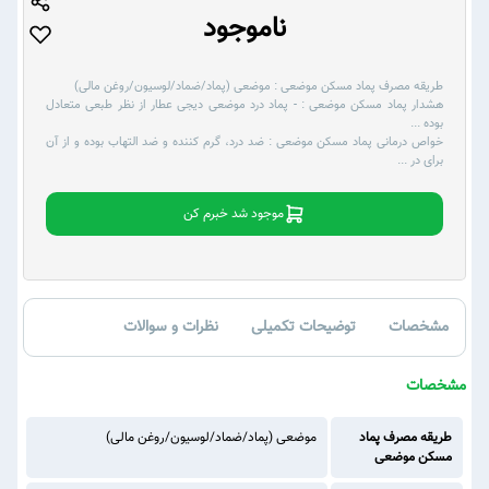
ناموجود
طریقه مصرف پماد مسکن موضعی :
موضعی (پماد/ضماد/لوسیون/روغن مالی)
هشدار پماد مسکن موضعی :
- پماد درد موضعی دیجی عطار از نظر طبعی متعادل
بوده
...
خواص درمانی پماد مسکن موضعی :
ضد درد، گرم کننده و ضد التهاب بوده و از آن
برای در
...
موجود شد خبرم کن
مشخصات
توضیحات تکمیلی
نظرات و سوالات
مشخصات
طریقه مصرف پماد
موضعی (پماد/ضماد/لوسیون/روغن مالی)
مسکن موضعی