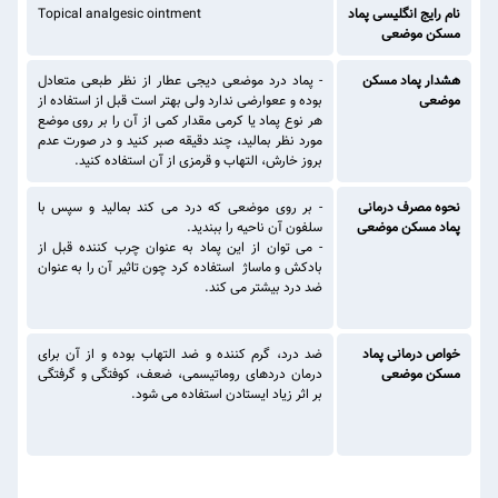
نام رایج انگلیسی پماد
Topical analgesic ointment
مسکن موضعی
هشدار پماد مسکن
- پماد درد موضعی دیجی عطار از نظر طبعی متعادل
موضعی
بوده و ععوارضی ندارد ولی بهتر است قبل از استفاده از
هر نوع پماد یا کرمی مقدار کمی از آن را بر روی موضع
مورد نظر بمالید، چند دقیقه صبر کنید و در صورت عدم
بروز خارش، التهاب و قرمزی از آن استفاده کنید.
نحوه مصرف درمانی
- بر روی موضعی که درد می کند بمالید و سپس با
پماد مسکن موضعی
سلفون آن ناحیه را ببندید.
- می توان از این پماد به عنوان چرب کننده قبل از
بادکش و ماساژ استفاده کرد چون تاثیر آن را به عنوان
ضد درد بیشتر می کند.
خواص درمانی پماد
ضد درد، گرم کننده و ضد التهاب بوده و از آن برای
مسکن موضعی
درمان دردهای روماتیسمی، ضعف، کوفتگی و گرفتگی
بر اثر زیاد ایستادن استفاده می شود.