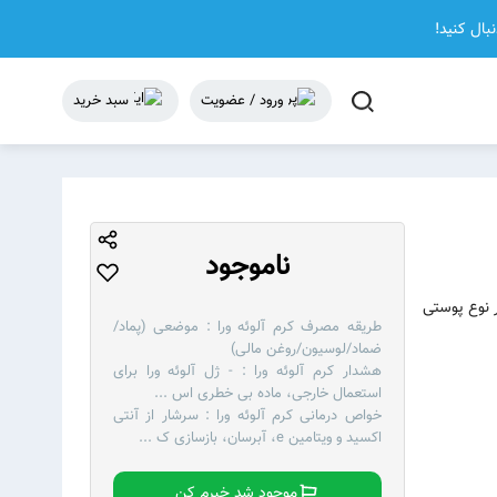
نبال کنید!
ورود / عضویت
سبد خرید
ناموجود
لوئه ورا برای هر نوع پوستی
طریقه مصرف کرم آلوئه ورا :
موضعی (پماد/
ضماد/لوسیون/روغن مالی)
هشدار کرم آلوئه ورا :
- ژل آلوئه ورا برای
استعمال خارجی، ماده بی خطری اس
...
خواص درمانی کرم آلوئه ورا :
سرشار از آنتی
اکسید و ویتامین e، آبرسان، بازسازی ک
...
موجود شد خبرم کن