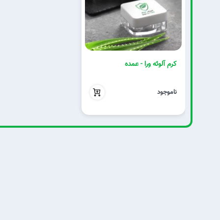
کرم آلوئه ورا - عمده
بدون تخفیف
ناموجود