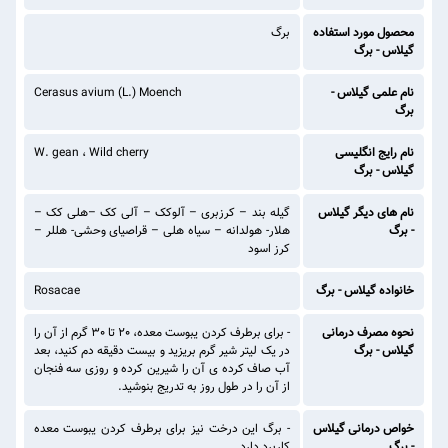
محصول مورد استفاده
برگ
گیلاس - برگ
نام علمی گیلاس -
Cerasus avium (L.) Moench
برگ
نام رایج انگلیسی
W. gean ، Wild cherry
گیلاس - برگ
نام های دیگر گیلاس
گیله بند – کرزبری – آلوکک – آلی کک –هلی کک –
- برگ
هلار- هولدانه – سیاه هلی – قراصیای وحشی- هللر –
کرز اسود
خانواده گیلاس - برگ
Rosacae
نحوه مصرف درمانی
- برای برطرف کردن یبوست معده، 20 تا 30 گرم از آن را
گیلاس - برگ
در یک لیتر شیر گرم بریزید و بیست دقیقه دم کنید، بعد
آب صاف کرده ی آن را شیرین کرده و روزی سه فنجان
از آن را در طول روز به تدریج بنوشید.
خواص درمانی گیلاس
- برگ این درخت نیز برای برطرف کردن یبوست معده
- برگ
کاربرد دارد.