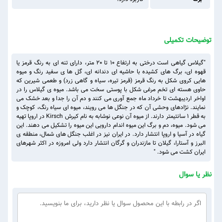
توضیحات تکمیلی
"گیلاس گیاهی است درختی به ارتفاع 10 تا 20 متر، دارای تنه ای به رنگ قرمز یا
قهوه ای، برگ های کشیده با حاشیه ای دندانه ای، گل ها ی سفید رنگ و میوه
هایی کروی شکل به رنگ قرمز (قرمز تیره، سیاه و گاهی زرد) و طعمی شیرین که
حاوی هسته ای تخم مرغی شکل با پوستی سخت می باشد. میوه ی گیلاس را در
اواخر اردیبهشت تا خرداد ماه جمع آوری می کنند و دم آن را جدا و بعد خشک می
نمایند. نژادهای وحشی آن که در جنگل ها می رویند، میوه ای سیاه رنگ، کوچک و
به قطر ۱ سانتیمتر دارند. از میوه آن نوعی نوشابه به نام کیرش Kirsch در اروپا تهیه
می شود. میوه، دم و برگ این میوه اندام دارویی این میوه را تشکیل می دهند. این
گیاه در آسیا و اروپا انتشار دارد. در ایران نیز در اغلب جنگل های شمال، منطقه ی
البرز و آستارا، گیلان تا مازندران و گرگان انتشار دارد ولی امروزه در اکثر شهرهای
ایران کشت می شود. "
نظر یا سوال