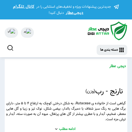
کانال تلگرام
جدیدترین پیشنهادات ویژه و تخفیف‌های استثنایی را در
دیجی‌عطار
دنبال کنید!
دسته بندی ها
دیجی عطار
نارنج - رب
(
وزن
)
گیاهی است از خانواده ی Rutaceae، به شکل درختی کوچک به ارتفاع ۴ تا ۵ متر، دارای
برگ هایی به رنگ سبز شفاف با دمبرگ بالدار، بیضی شکل، نوک تیز و زیبا و گل هایی
معطر، ضخیم، آبدار و با عطری بیشتر از گل های پرتغال. میوه آن به صورت سته، آبدار و
ترش مزه است.
ادامه مطلب