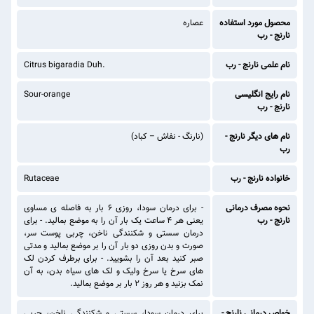
محصول مورد استفاده
عصاره
نارنج - رب
نام علمی نارنج - رب
Citrus bigaradia Duh.
نام رایج انگلیسی
Sour-orange
نارنج - رب
نام های دیگر نارنج -
(نارنگ - نفاش – کباد)
رب
خانواده نارنج - رب
Rutaceae
نحوه مصرف درمانی
- برای درمان سودا، روزی ۶ بار به فاصله ی مساوی
نارنج - رب
یعنی هر ۴ ساعت یک بار آن را به موضع بمالید. - برای
درمان سستی و شکنندگی ناخن، چربی پوست سر،
صورت و بدن روزی دو بار آن را بر موضع بمالید و مدتی
صبر کنید بعد آن را بشویید. - برای برطرف کردن لک
های سرخ یا سرخ ولیک و لک های سیاه بدن، به آن
نمک بزنید و هر روز ۲ بار بر موضع بمالید.
خواص درمانی نارنج -
برای درمان سودا، سستی و شکنندگی ناخن، چربی