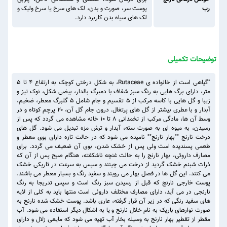
رب
پوست سر، صورت و بدن، لک های سرخ یا سرخ ولیک و
لک های سیاه بدن کاربرد دارد.
توضیحات تکمیلی
"گیاهی است از خانواده ی Rutaceae، به شکل درختی کوچک به ارتفاع ۴ تا ۵
متر، دارای برگ هایی به رنگ سبز شفاف با دمبرگ بالدار، بیضی شکل، نوک تیز و
زیبا و گل هایی با کاسه مرکب از ۵ تقسیم و جام شامل ۵ گلبرگ معطر، ضخیم،
آبدار و با عطری بیشتر از گل های پرتغال. درون جام گل آن، ۲۰ پرچم کوتاه و در
وسط آن ها، مادگی مرکب از تخمدانی ۸ تا ۱۰ خانه مشاهده می گردد که پس از
رسیدن، به میوه ای به صورت سته، آبدار و ترش مزه تبدیل می شود. گل های
درخت نارنج ""بهار نارنج"" نامیده می شود که در حالت تازه دارای بوی معطر و
طعمی پسندیده است ولی پس از خشک شدن، بوی آن ضعیف می گردد. برای
مصارف داروئی، بهار نارنج را به حالت غنچه ناشکفته، هنگام صبح پس از آن که
ذرات شبنم خشک گردید از درخت می چینند و سپس به سرعت در تاریکی خشک
می کنند. این گل ها در فصل بهار می رویند و سفید رنگ و بسیار معطر می باشند.
پوست خارجی نارنج که قبل از رسیدن سبز رنگ است و سپس تدریجا به رنگ
نارنجی در می آید، دارای مصارف مختلف داروئی است منتها باید به کلی از لایه
های سفید رنگی که در زیر آن قرار گرفته، عاری باشد. پوست خشک شده نارنج به
صورت نوارهای باریک به نام خلال نارنج و یا به اشکال دیگر استفاده می شود. آب
مقطر از تقطیر بهار نارنج به وسیله بخار آب تهیه می شود که مایعی زلال و دارای