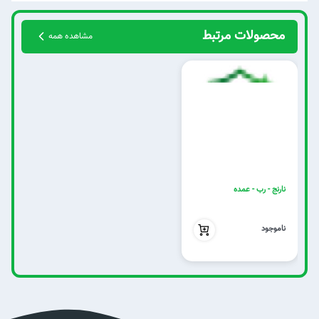
محصولات مرتبط
مشاهده همه
نارنج - رب - عمده
بدون تخفیف
ناموجود