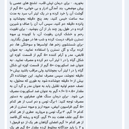
بخورید. - برای درمان تپش قلب، تشنج های عصبی یا
پرش موضعی، بند آمدگی ادرار و بی خوابی، 50 گرم از
گوشت آن را خرد کرده و در یک لیتر آب سرد به مدت
سه ساعت خیس کنید، بعد پنج دقیقه بجوشانید و
پانزده دقیقه دم کنید، سپس آب آن را صاف و شیرین
کرده و در طول روز چند بار از آن بنوشید. - برای تقویت
رحم و خشک کردن رطوبت آن، با کوبیده ی میوه
نسترن شیاف درست کرده و شب ها در مهبل بگذارید.
-برای شستشوی زخم ها، اولسرها و سوختگی ها، دم
کرده برگ و گل نسترن را استفاده نمایید. -به عنوان
قابض، مدر و آرام کننده ۵۰ گرم از قسمت کوزه ای
شکل گیاه را در ۱ لیتر آب دم کرده و مصرف نمایید. -به
عنوان ضد اسکوربوت ۵۰ گرم از قسمت کوزه ای شکل
گیاه را در ۱ لیتر آب بجوشانید ولی مراقب باشید بیش ۱۰
دقیقه نجوشد، سپس مصرف نمایید. این جوشانده اگر
بیش از ۱۰ دقیقه جوشانده شود به طوری که محلول، به
نصف حجم اولیه تقلیل یابد به عنوان مدر و گرد آن به
مقدار ۰.۵۰ تا ۰.۶۰ گرم به عنوان ضد اسکوربوت مصرف
می شود. -برای درمان سنگ های صفراوی به دستور
مصرف توجه کنید: ۱-برگ توس و دم اسب از هر کدام
۵۰ گرم، فراسیون ابیض، میوه اربز و میوه نسترن از هر
کدام ۱۰ گرم. ۲-برگ توس و مروارید عطری از هر کدام
۵۰ گرم، علف هفت بند ۲۰ گرم، گزنه و ریشه گل قاصد
از هر کدام ۱۰ گرم.اعضای گیاهان هر یک از دو فرمول ۱
و ۲ را باید جداگانه مخلوط کرده مقدار ۵۰ گرم هر یک