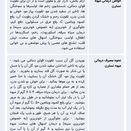
خواص درمانی میوه
آرام بخش، ادرار آور و مقوی است و از آن برای تقویت
نسترن
قوای دماغی، شستشوی زخم ها، اولسرها و سوختگی
ها، تاخیر در سفید شدن مو، تقویت پیاز مو، خوش بو
شدن بدن، تقویت رحم و خشک کردن رطوبت آن، رفع
کمبود ویتامین C، رفع عرق در مسلولین، دفع کرم،
جلوگیری از خونریزی (به خصوص خونریزی سینه) و
درمان سیاه سرفه، اسکوربوت، زخم، اسکاریدها در
اطفال، اولسر، سوختگی، اسهال های سخت، تپش
قلب، تشنج های عصبی یا پرش موضعی و بی خوابی
استفاده می شود.
نحوه مصرف درمانی
بوییدن گل آن سبب تقویت قوای دماغی می شود. -
میوه نسترن
برای به تاخیر انداختن سفید شدن مو، گل آن را با عسل
یا نی شکر به صورت گل قند بسازید و بخورید. - برای
تقویت پیاز مو، گل خشک آن را بسایید، با حنا خمیر
کرده و به بن موها بمالید. - برای خوش بو شدن بدن،
بعد از هر حمام مقداری از عصاره ی تازه ی گل را بر
بدن بمالید. - برای درمان سیاه سرفه، 4 تا 8 گرم از میوه
آن را در یک لیتر آب بجوشانید و در طول روز به مرور
بنوشید. - برای رفع کمبود ویتامین C، 50 گرم از میوه آن
را در یک لیتر آب به مدت پنج دقیقه بجوشانید، بعد آب
صاف کرده ی آن را هر صبح، ظهر و شب یک فنجان
بنوشید. - برای جلوگیری از خونریزی (به خصوص
خونریزی سینه) و درمان اسهال های سخت، میوه
نسترن را نرم بسایید و 8 گرم از آن را با آب سرد