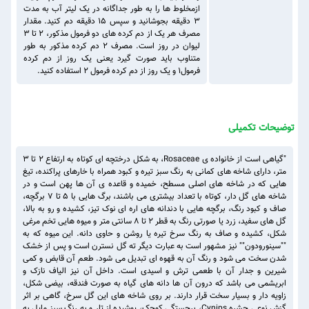
ازمخلوط ها را به طور جداگانه در یک لیتر آب به مدت
۳ دقیقه بجوشانید و سپس ۱۵ دقیقه دم کنید. مقدار
مصرف هر یک از دم کرده های دو فرمول مذکور، ۲ تا ۳
لیوان در روز است. مصرف ۲ دم کرده مذکور به طور
متناوب باید صورت گیرد یعنی یک روز از دم کرده
فرمول۱ و یک روز از دم کرده فرمول ۲ استفاده کنید.
توضیحات تکمیلی
"گیاهی است از خانواده ی Rosaceae، به شکل درختچه ای کوتاه به ارتفاع 2 تا 3
متر، دارای شاخه های کمانی به رنگ سبز تیره و کبود همراه با خارهای پراکنده، تیغ
هایی که در شاخه های اصلی مسطح، خمیده و قاعده ی آن ها پهن است و در
شاخه های گل دار، کوتاه با تعداد بیشتری می باشند، برگ هایی با 5 تا 7 برگچه،
صاف و کبود رنگ، برگچه هایی با دندانه های اره ای نوک تیز، کشیده و رو به بالا،
گل های سفید، زرد یا صورتی رنگ به قطر 2 تا 8 سانتی متر و میوه هایی تخم مرغی
شکل، کشیده و صاف به رنگ سرخ تیره یا روشن و حاوی دانه. این میوه که به
""سینورودون"" نیز مشهور است به عبارت دیگر ته گل نسترن است و پس از خشک
شدن سخت می شود و رنگ آن به قهوه ای تبدیل می شود. طعم آن قابض و کمی
شیرین و جدار آن با طعمی ترش و اسیدی است. داخل آن نیز الیاف نازک و
ابریشمی می باشد که درون آن ها دانه های گیاه به صورت فندقه، بیضی شکل،
زاویه دار و بسیار سخت قرار دارند. بر روی شاخه های این گل سرخ، گاهی بر اثر
گزش نوعی حشره Cynips، برجستگی کوچک، پوشیده از تار و به رنگ سبز مایل به