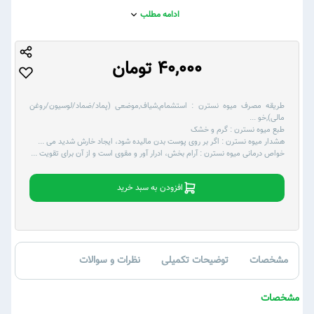
ادامه مطلب
40,000 تومان
طریقه مصرف میوه نسترن :
استشمام,شیاف,موضعی (پماد/ضماد/لوسیون/روغن
مالی),خو
...
طبع میوه نسترن :
گرم و خشک
هشدار میوه نسترن :
اگر بر روی پوست بدن مالیده شود، ایجاد خارش شدید می
...
خواص درمانی میوه نسترن :
آرام بخش، ادرار آور و مقوی است و از آن برای تقویت
...
افزودن به سبد خرید
مشخصات
توضیحات تکمیلی
نظرات و سوالات
مشخصات