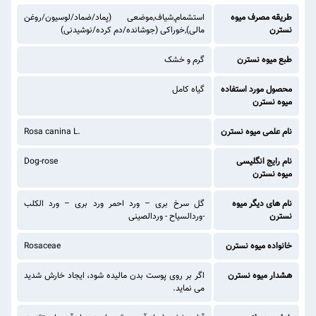
طریقه مصرف میوه
استشمام,شیاف,موضعی (پماد/ضماد/لوسیون/روغن
نسترن
مالی),خوراکی (جوشانده/دم کرده/نوشیدنی)
طبع میوه نسترن
گرم و خشک
محصول مورد استفاده
گیاه کامل
میوه نسترن
نام علمی میوه نسترن
Rosa canina L.
نام رایج انگلیسی
Dog-rose
میوه نسترن
نام های دیگر میوه
گل سرخ بری – ورد احمر ورد بری – ورد الکلب
نسترن
-وردالسیاح - وردالصینی
خانواده میوه نسترن
Rosaceae
هشدار میوه نسترن
اگر بر روی پوست بدن مالیده شود، ایجاد خارش شدید
می نماید.