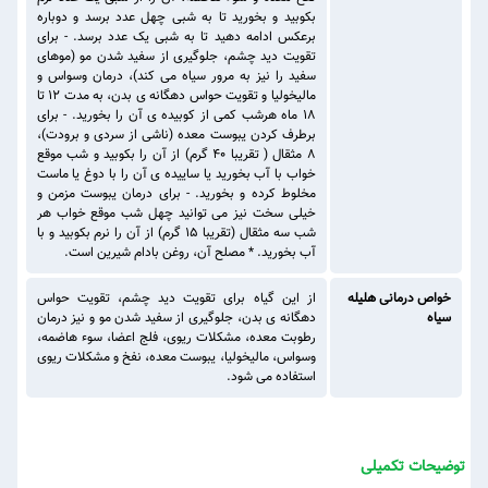
بکوبید و بخورید تا به شبی چهل عدد برسد و دوباره
برعکس ادامه دهید تا به شبی یک عدد برسد. - برای
تقویت دید چشم، جلوگیری از سفید شدن مو (موهای
سفید را نیز به مرور سیاه می کند)، درمان وسواس و
مالیخولیا و تقویت حواس دهگانه ی بدن، به مدت 12 تا
18 ماه هرشب کمی از کوبیده ی آن را بخورید. - برای
برطرف کردن یبوست معده (ناشی از سردی و برودت)،
8 مثقال ( تقریبا 40 گرم) از آن را بکوبید و شب موقع
خواب با آب بخورید یا ساییده ی آن را با دوغ یا ماست
مخلوط کرده و بخورید. - برای درمان یبوست مزمن و
خیلی سخت نیز می توانید چهل شب موقع خواب هر
شب سه مثقال (تقریبا 15 گرم) از آن را نرم بکوبید و با
آب بخورید. * مصلح آن، روغن بادام شیرین است.
خواص درمانی هلیله
از این گیاه برای تقویت دید چشم، تقویت حواس
سیاه
دهگانه ی بدن، جلوگیری از سفید شدن مو و نیز درمان
رطوبت معده، مشکلات ریوی، فلج اعضا، سوء هاضمه،
وسواس، مالیخولیا، یبوست معده، نفخ و مشکلات ریوی
استفاده می شود.
توضیحات تکمیلی