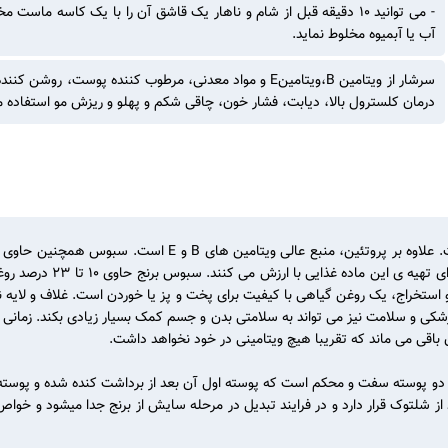
- می توانید 10 دقیقه قبل از شام و ناهار یک قاشق آن را با یک کاسه ماس
آب یا آبمیوه مخلوط نماید.
سرشار از ویتامین B،ویتامینE و مواد معدنی، مرطوب کننده پ
درمان کلسترول بالا، دیابت، فشار خون، چاقی شکم و پهلو و ریزش مو استفاده 
سبوس برنج همواره زبان زد بوده و دارای ارزش غذایی بالایی است.
انسان در نظر گرفته می شود
ستخراج، یک روغن گیاهی با کیفیت برای پخت و پز یا خوردن است. غلاف و لایه نا
 پزشکی و سلامت نیز می تواند به سلامتی بدن و جسم کمک بسیار زیادی بکند. زما
قی می ماند که تقریبا هیچ ویتامینی در خود نخواهد داشت.
ین های B است. برنج در اصل دارای دو پوسته سفت و محکم است که پوسته اول آن بعد از برداشت ک
 برنج یا لایه Bran گویند این لایه بعد از شلتوک قرار دارد و در فرایند تبدیل در مرحله سایش از برن