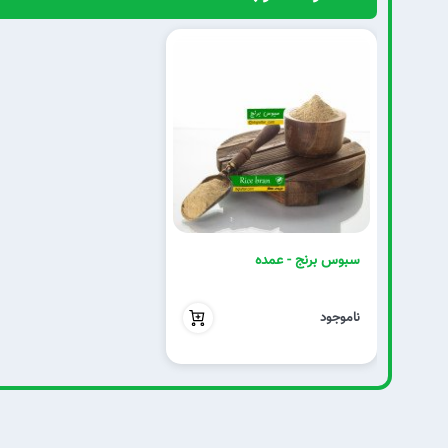
سبوس برنج - عمده
بدون تخفیف
ناموجود