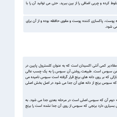
ت مخلوط کرده و چربی اضافی را از بین ببرید. حتی می توانید آن را با
وست، روشن کننده پوست، پاکسازی کننده پوست و مقوی حافظه بوده و از آن برای
می شود.
 علاوه بر پروتئین، منبع عالی ویتامین های B و E است. سبوس همچنین حاوی مقادیر کمی آنتی اکسیدان است که به عنوان کلسترول پایین در
. خیلی از افراد اقدام به خرید برنج برای تهیه ی این ماده غذایی با ارزش می کنند. سبوس برنج حاوی 10 تا 23 درصد روغن سبوس است. طبیعت روغنی آن سبوس را به یک چسب عالی
زکی که بر روی دانه های برنج قرار گرفته است سبوس نامیده می
نی که سبوس برنج از دانه های آن جدا می شود در اصل بخش اصلی
نده شده و پوسته دوم آن که سبوس اصلی است در مرحله بعدی جدا می شود. به
ج جدا میشود و خواص بسیاری دارد برنجی که سبوس از روی آن جدا نشده است را برنج