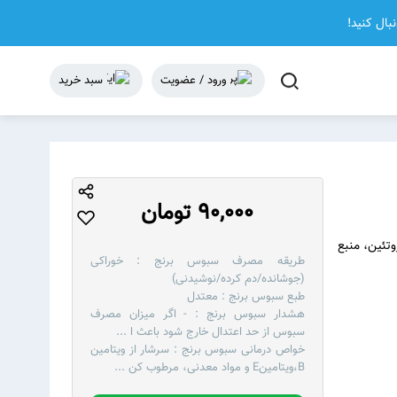
نبال کنید!
ورود / عضویت
سبد خرید
90,000 تومان
وتئین، منبع
طریقه مصرف سبوس برنج :
خوراکی
(جوشانده/دم کرده/نوشیدنی)
طبع سبوس برنج :
معتدل
هشدار سبوس برنج :
- اگر میزان مصرف
سبوس از حد اعتدال خارج شود باعث ا
...
خواص درمانی سبوس برنج :
سرشار از ویتامین
B،ویتامینE و مواد معدنی، مرطوب کن
...