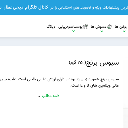
کانال تلگرام دیجی‌عطار
رین پیشنهادات ویژه و تخفیف‌های استثنایی را در
د
روغن ها
دمنوش ها
پوست/مو/زیبایی
وبلاگ
سبوس برنج
(
250 گرم
)
سبوس برنج همواره زبان زد بوده و دارای ارزش غذایی بالایی است. علاوه بر پر
عالی ویتامین های B و E است.
مشاهده بیشتر
ادامه مطلب
مشاهده بیشتر
مشاهده بیشتر
بیشتر
مشاهده بیشتر