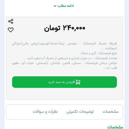
ادامه مطلب
240,000 تومان
طریقه مصرف فرنجمشک :
موضعی (پماد/ضماد/لوسیون/روغن مالی),خوراکی
(جوشانده
...
طبع فرنجمشک :
گرم و خشک
هشدار فرنجمشک :
- در دوران بارداری و شیردهی از مصرف آن ئرهیز کنید.
...
خواص درمانی فرنجمشک :
مسکن، قابض، بادشکن، آرامبخش، خواب آور، مقوی
قلب، ک
...
افزودن به سبد خرید
مشخصات
توضیحات تکمیلی
نظرات و سوالات
مشخصات