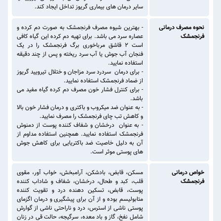
سایر درمان های بیماری گریوز تداخل ایجاد کند.
نحوه مصرف درمانی
- بهترین شیوه مصرف فرنجمشک به صورت دم کرده و
فرنجمشک
عصاره سرد می باشد. برای تهیه دم کرده این گیاه کافی
است 2 قاشق مرباخوری برگ فرنجمشک را در یک
فنجان آب جوش یا آب سرد ریخته و پس از چند دقیقه
استفاده نمایید.
- برای درمان سردرد سرد مزاجان و ختلال تیرویید گریوز
از ضماد فرنجمشک استفاده نمایید.
- برای کنترل فشار خون مصرف دم کرده گیاه مفید می
باشد.
- به عنوان ضد میکروب و باکتری و درمان فشار خون بالا
و کاهش تب چای فرنجمشک را مصرف نمایید.
- به عنوان درخشان و شفاف کننده پوست از دمنوش
فرنجمشک استفاده نمایید. همچنین استفاده مداوم از
آن به دلیل خاصیت ضد باکتریایی برای کاهش جوش
های پوستی موثر است.
خواص درمانی
مسکن، قابض، بادشکن، آرامبخش، خواب آور، مقوی
فرنجمشک
قلب، کبد و طحال، درخشان، شفاف و شاداب کننده
پوست، قابض، تسکین دهنده درد و تقویت کننده
متابولیسم بوده و از آن برای پیشگیری و درمان اگزمای
پوستی ناشی از استرس، درد و ناراحتی ناشی از گوارش
شامل نفخ، گاز و باد معده، سرگیجه، حالت قی در زنان