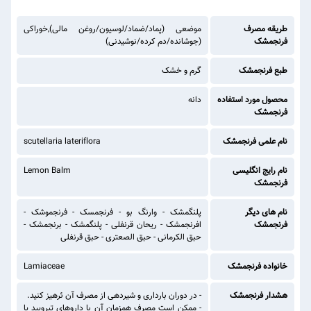
طریقه مصرف
موضعی (پماد/ضماد/لوسیون/روغن مالی),خوراکی
فرنجمشک
(جوشانده/دم کرده/نوشیدنی)
طبع فرنجمشک
گرم و خشک
محصول مورد استفاده
دانه
فرنجمشک
نام علمی فرنجمشک
scutellaria lateriflora
نام رایج انگلیسی
Lemon Balm
فرنجمشک
نام های دیگر
پلنگمشک - وارنگ بو - فرنجمسک - فرنجموشک -
فرنجمشک
افرنجمشک - ریحان قرنفلی - پلنگمشک - برنجمشک -
حبق الکرمانی - حبق الصعتری - حبق قرنفلی
خانواده فرنجمشک
Lamiaceae
هشدار فرنجمشک
- در دوران بارداری و شیردهی از مصرف آن ئرهیز کنید.
- ممکن است مصرف همزمان آن با داروهای تیرویید یا