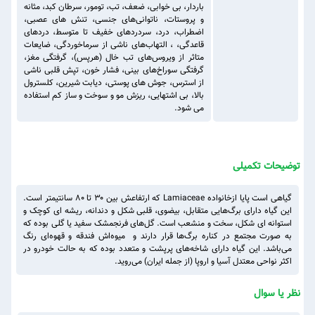
باردار، بی خوابی، ضعف، تب، تومور، سرطان کبد، مثانه
و پروستات، ناتوانی‌های جنسی، تنش های عصبی،
اضطراب، درد، سردردهای خفیف تا متوسط، دردهای
قاعدگی، ، التهاب‌های ناشی از سرماخوردگی، ضایعات
متاثر از ویروس‌های تب خال (هرپس)، گرفتگی مغز،
گرفتگی سوراخ‌های بینی، فشار خون، تپش قلبی ناشی
از استرس، جوش های پوستی، دیابت شیرین، کلسترول
بالا، بی اشتهایی، ریزش مو و سوخت و ساز کم استفاده
می شود.
توضیحات تکمیلی
گیاهی است پایا ازخانواده Lamiaceae که ارتفاعش بین ۳۰ تا ۸۰ سانتیمتر است.
این گیاه دارای برگ‌هایی متقابل، بیضوی، قلبی شکل و دندانه، ریشه ای کوچک و
استوانه ‌ای شکل، سخت و منشعب است. گل‌های فرنجمشک سفید یا گلی بوده که
به صورت مجتمع در کناره برگ‌ها قرار دارند و میوه‌اش فندقه و قهوه‌ای رنگ
می‌باشد. این گیاه دارای شاخه‌های پرپشت و متعدد بوده که به حالت خودرو در
اکثر نواحی معتدل آسیا و اروپا (از جمله ایران) می‌روید.
نظر یا سوال