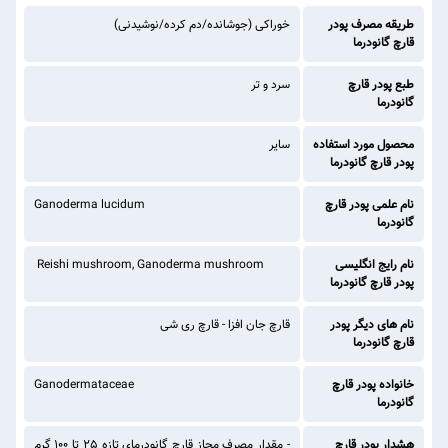
طریقه مصرف پودر
خوراکی (جوشانده/دم کرده/نوشیدنی)
قارچ گانودرما
طبع پودر قارچ
سرد و تر
گانودرما
محصول مورد استفاده
سایر
پودر قارچ گانودرما
نام علمی پودر قارچ
Ganoderma lucidum
گانودرما
نام رایج انگلیسی
Reishi mushroom, Ganoderma mushroom
پودر قارچ گانودرما
نام های دیگر پودر
قارچ جان افزا - قارچ ری شی
قارچ گانودرما
خانواده پودر قارچ
Ganodermataceae
گانودرما
هشدار پودر قارچ
- مقدار مصرف مجاز قارچ ‌گانودرمای تازه 25 تا 100 گرم