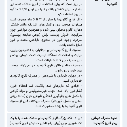
گانودرما
در روز است که برای استفاده از قارچ خشک شده این
مقدار 10 برابر کاهش یافته و تنها می توان ۲/۵ تا 10 گرم
در روز استفاده کرد.
- اگر قارچ گانودرما را بیش از ۳ تا ۶ ماه مصرف کنید،
می‌تواند موجب بروز واکنش‌های آلرژیک مانند خشکی
دهان، گلو و مجرای بینی شود و همچنین عوارضی چون
سرگیجه، خارش پوست، راش (نوعی ضایعه پوستی)،
سردرد، وجود خون در مدفوع، ناراحتی معده و خون
‌دماغ داشته باشد.
- مصرف قارچ گانودرما برای مبتلایان به فشارخون پایین،
دیابت و اختلالات دستگاه ایمنیکه تحت درمان بوده و
دارو مصرف می کنند خطرناک است.
- مصرف مقادیر بالای قارچ گانودرما در می‌تواند موجب
بروز خون ‌ریزی شود.
- در دوران بارداری یا شیردهی از مصرف قارچ گانودرما
خودداری کنید.
- افرادی که داروهای ضد پلاکت، ضد انعقاد خون،
فشارخون بالا، ضدا لتهاب غیراستروئیدی و مواد گیاهی
یا مکمل ‌های جلوگیری لختگی طبیعی خون (مانند روغن
ماهی و مکمل کُهن‌دار) مصرف می‌کنند، قبل از مصرف
قارچ گانودرما با پزشک مشورت کنند.
نحوه مصرف درمانی
۱ یا ۲ تکه بزرگ قارچ ‌گانودرمای خشک شده را با یک
پودر قارچ گانودرما
تکه شیرین بیان (برای رفع تلخی دمنوش قارچ گانودرما)