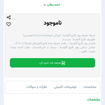
ادامه مطلب
ناموجود
طریقه مصرف پودر قارچ گانودرما :
خوراکی (جوشانده/دم کرده/نوشیدنی)
طبع پودر قارچ گانودرما :
سرد و تر
هشدار پودر قارچ گانودرما :
- مقدار مصرف مجاز قارچ ‌گانودرمای تازه 25 تا 100 گ
...
خواص درمانی پودر قارچ گانودرما :
سرشار از آنتی‌اکسیدان، جوان کننده پوست
صورت، مقوی
...
موجود شد خبرم کن
مشخصات
توضیحات تکمیلی
نظرات و سوالات
مشخصات