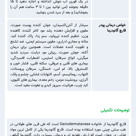
در یک قوری آب جوش انداخته و اجازه دهید تا 15
دقیقه بجوشد (می توانید بین 1 تا 3 ساعت هم آن را
بجوشانید) و بعد از سرد شدن بنوشید.
خواص درمانی پودر
سرشار از آنتی‌اکسیدان، جوان کننده پوست صورت،
قارچ گانودرما
مقوی و افزایش دهنده رشد مو، لاغر کننده، کاهنده
وزن، تنظیم کننده تیروئید، سم زدا، پاک کننده کبد،
مثانه و مجاری ادراری، مقوی سیستم ایمنی، ضد تشنج
و تقویت کننده عضلات است. همچنین برای درمان
آکنه، جوش صورت، ریزش مو، دیابت، سردرد شدید
میگرنی، انواع سرطان، استرس، اضطراب، افسردگی،
بیماری های قلبی و عروقی، سکته قلبی، فشار خون و
کلسترول بالا، ام اس، خستگی، سرطان پروستات،
التهاب، روماتیسم، آسم، التهابات غشایی چشم و پلک،
آلرژی، برونشیت مزمن، زخم معده، بیماری های کلیوی،
کبد چرب، هپاتیت، سیروز کبدی و عفونت مفید است.
توضیحات تکمیلی
قارچ گانودرما از خانواده Ganodermataceae است که طی قرن های طولانی در
طب سنتی چینی مورد استفاده بوده است. قارچ گانودرما یکی از کامل ترین مواد
غذایی در جهان است که ارزش تغذیه ای و درمانی بسیاری دارد. گانودرما گیاهی