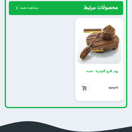
محصولات مرتبط
مشاهده همه
پودر قارچ گانودرما - عمده
بدون تخفیف
ناموجود