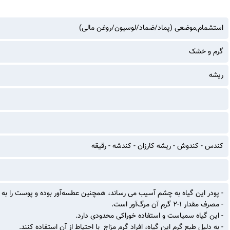
استشمام,موضعی (پماد/ضماد/لوسیون/روغن مالی)
گرم و خشک
ریشه
کندس - کندوش - ریشه کارزان - کندشه - رقیقه
- پودر این گیاه به چشم آسیب می رساند، همچنین عطسه‌آور بوده و پوست را 
- مصرف مقدار 1-2 گرم آن مرگ‌آور است.
- این گیاه سمیاست و استفاده خوراکی محدودی دارد.
- به دلیل طبع گرم این گیاه، افراد گرم مزاج با احتیاط از آن استفاده کنند.