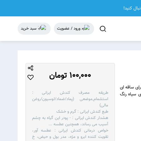
نبال کنید!
ورود / عضویت
سبد خرید
100,000 تومان
یاهی پایا، دارای ساقه ای
طریقه مصرف کندش ایرانی :
ی سیاه رنگ
استشمام,موضعی (پماد/ضماد/لوسیون/روغن
مالی)
طبع کندش ایرانی :
گرم و خشک
هشدار کندش ایرانی :
- پودر این گیاه به چشم
آسیب می رساند، همچنین عطسه‌
...
خواص درمانی کندش ایرانی :
عطسه آور،
تقویت کننده ابرو و مژه، مدر بول و حیض، خ