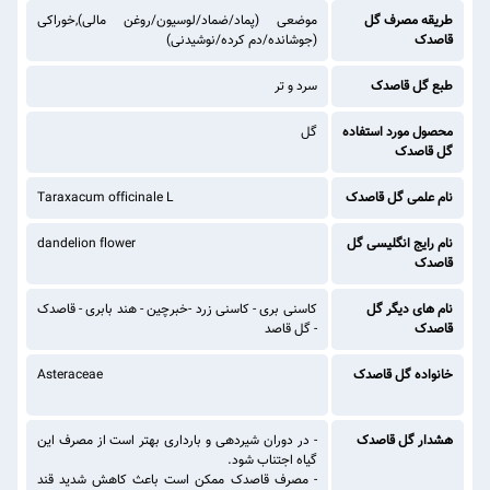
طریقه مصرف گل
موضعی (پماد/ضماد/لوسیون/روغن مالی),خوراکی
قاصدک
(جوشانده/دم کرده/نوشیدنی)
طبع گل قاصدک
سرد و تر
محصول مورد استفاده
گل
گل قاصدک
نام علمی گل قاصدک
Taraxacum officinale L
نام رایج انگلیسی گل
dandelion flower
قاصدک
نام های دیگر گل
کاسنی بری - کاسنی زرد -خبرچین - هند بابری - قاصدک
قاصدک
- گل قاصد
خانواده گل قاصدک
Asteraceae
هشدار گل قاصدک
- در دوران شیردهی و بارداری بهتر است از مصرف این
گیاه اجتناب شود.
- مصرف قاصدک ممکن است باعث کاهش شدید قند