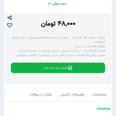
ادامه مطلب
48,000 تومان
طریقه مصرف گل قاصدک :
موضعی (پماد/ضماد/لوسیون/روغن مالی),خوراکی
(جوشانده
...
طبع گل قاصدک :
سرد و تر
هشدار گل قاصدک :
- در دوران شیردهی و بارداری بهتر است از مصرف این گ
...
خواص درمانی گل قاصدک :
سرشار از فیبر غذایی، ویتامین آ، بتاکاروتن، ویتامین
...
افزودن به سبد خرید
مشخصات
توضیحات تکمیلی
نظرات و سوالات
مشخصات