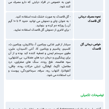
خون به خصوص در افراد دیابتی که دارو مصرف می
کنند شود.
نحوه مصرف درمانی
- گل قاصدک به صورت خشک شده استفاده کنید.
گل قاصدک
- به عنوان چای و دمنوش می ‌توانید حدود ۴ تا ۱۰ گرم
آن را روزانه دم کرده و بنوشید.
- برای لاغری از دمنوش گل قاصدک استفاده نمایید.
خواص درمانی گل
سرشار از فیبر غذایی، ویتامین آ، بتاکاروتن، ویتامین ث،
قاصدک
کلسیم، پتاسیم و ویتامین کا، آنتی اکسیدان، ملین،
مقوی سیستم ایمنی و تصفیه کننده کبد بوده و از آن
برای پیشگیری و درمان درد های عضلانی، بی اشتهایی،
سوء هاضمه، نفخ روده، سنگ های صفراوی، درد
مفاصل، اگزما، کوفتگی، تنبلی حرکات روده، چاقی،
آنفولانزا، التهاب ریه، سرفه، سرماخوردگی، یبوست و
تب استفاده می شود.
توضیحات تکمیلی