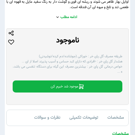
اوایل بهار ظاهر می شوند و ریشه ای قوی و گوشت دار به رنگ سفید مایل به قهوه ای با
طعمی تند و تلخ و میوه ای آن فندقه است.
ادامه مطلب
ناموجود
طریقه مصرف گل پای خر :
خوراکی (جوشانده/دم کرده/نوشیدنی)
هشدار گل پای خر :
-افرادی که دارای کبد حساس و آسیب پذیرند اصلا از ای
...
خواص درمانی گل پای خر :
بیشترین مصرف این گیاه برای دستگاه تنفسی می باشد،
ه
...
موجود شد خبرم کن
مشخصات
توضیحات تکمیلی
نظرات و سوالات
مشخصات