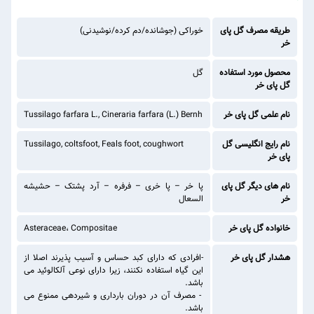
طریقه مصرف گل پای
خوراکی (جوشانده/دم کرده/نوشیدنی)
خر
محصول مورد استفاده
گل
گل پای خر
نام علمی گل پای خر
Tussilago farfara L., Cineraria farfara (L.) Bernh
نام رایج انگلیسی گل
Tussilago, coltsfoot, Feals foot, coughwort
پای خر
نام های دیگر گل پای
پا خر – پا خری – فرفره – آرد پشتک – حشیشه
خر
السعال
خانواده گل پای خر
Asteraceae، Compositae
هشدار گل پای خر
-افرادی که دارای کبد حساس و آسیب پذیرند اصلا از
این گیاه استفاده نکنند، زیرا دارای نوعی آلکالوئید می
باشد.
- مصرف آن در دوران بارداری و شیردهی ممنوع می
باشد.