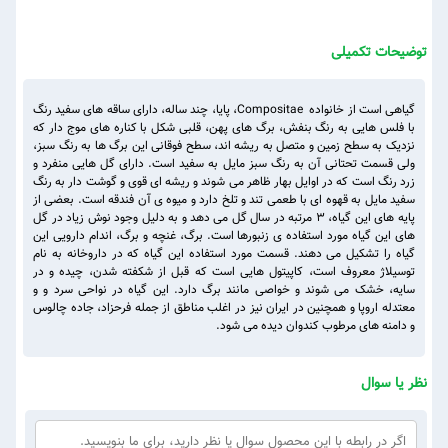
توضیحات تکمیلی
گیاهی است از خانواده Compositae، پایا، چند ساله، دارای ساقه های سفید رنگ
با فلس هایی به رنگ بنفش، برگ های پهن، قلبی شکل با کناره های موج دار که
نزدیک به سطح زمین و متصل به ریشه اند، سطح فوقانی این برگ ها به رنگ سبز،
ولی قسمت تحتانی آن به رنگ سبز مایل به سفید است. دارای گل هایی منفرد و
زرد رنگ است که در اوایل بهار ظاهر می شوند و ریشه ای قوی و گوشت دار به رنگ
سفید مایل به قهوه ای با طعمی تند و تلخ دارد و میوه ی آن فندقه است. بعضی از
پایه های این گیاه، ۳ مرتبه در سال گل می دهد و به دلیل وجود نوش زیاد در گل
های این گیاه مورد استفاده ی زنبورها است. برگ، غنچه و برگ، اندام دارویی این
گیاه را تشکیل می دهند. قسمت مورد استفاده این گیاه که در داروخانه به نام
توسیلاژ معروف است، کاپیتول هایی است که قبل از شکفته شدن، چیده و در
سایه، خشک می شوند و خواصی مانند برگ دارد. این گیاه در نواحی سرد و و
معتدله اروپا و همچنین در ایران نیز در اغلب مناطق از جمله فرحزاد، جاده چالوس
و دامنه های مرطوب کندوان دیده می شود.
نظر یا سوال