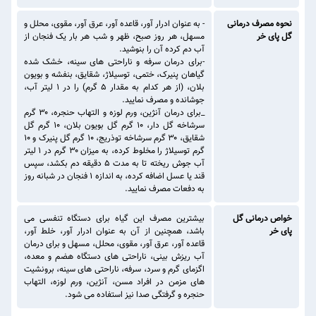
نحوه مصرف درمانی
- به عنوان ادرار آور، قاعده آور، عرق آور، مقوی، محلل و
گل پای خر
مسهل، هر روز صبح، ظهر و شب هر بار یک فنجان از
آب دم کرده آن را بنوشید.
-برای درمان سرفه و ناراحتی های سینه، خشک شده
گیاهان پنیرک، ختمی، توسیلاژ، شقایق، بنفشه و بویون
بلان، (از هر کدام به مقدار ۵ گرم) را در ۱ لیتر آب،
جوشانده و مصرف نمایید.
_برای درمان آنژین، ورم لوزه و التهاب حنجره، ۳۰ گرم
سرشاخه گل دار، ۱۰ گرم گل بویون بلان، ۱۰ گرم گل
شقایق، ۳۰ گرم سرشاخه توذریج، ۱۰ گرم گل پنیرک و ۱۰
گرم توسیلاژ را مخلوط کرده، به میزان ۳۰ گرم در ۱ لیتر
آب جوش ریخته تا به مدت ۵ دقیقه دم بکشد، سپس
قند یا عسل اضافه کرده، به اندازه ۱ فنجان در شبانه روز
به دفعات مصرف نمایید.
خواص درمانی گل
بیشترین مصرف این گیاه برای دستگاه تنفسی می
پای خر
باشد، همچنین از آن به عنوان ادرار آور، خلط آور،
قاعده آور، عرق آور، مقوی، محلل، مسهل و برای درمان
آب ریزش بینی، ناراحتی های دستگاه هضم و معده،
اگزمای گرم و سرد، سرفه، ناراحتی های سینه، برونشیت
های مزمن در افراد مسن، آنژین، ورم لوزه، التهاب
حنجره و گرفتگی صدا نیز استفاده می شود.