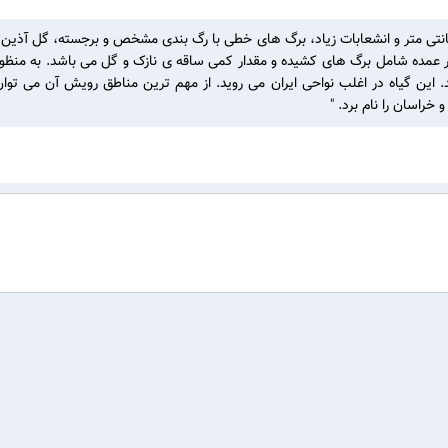
هی است علفی و یک ساله دارای ساقه ای به طول 5 تا 15 سانتی متر و انشعابات زیاد، برگ های خطی با رگ بندی
ور عمده شامل برگ های کشیده و مقدار کمی ساقه ی نازک و گل می باشد. به منظور
ین گیاه در اغلب نواحی ایران می روید. از مهم ترین مناطق رویش آن می توان ما
خراسان را نام برد. "