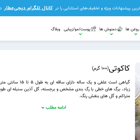
کانال تلگرام دیجی‌عطار
رین پیشنهادات ویژه و تخفیف‌های استثنایی را در
د
روغن ها
دمنوش ها
پوست/مو/زیبایی
وبلاگ
کاکوتی
(
100 گرم
)
گیاهی است علفی و یک ساله دارای ساقه 
زیاد، برگ های خطی با رگ بندی مشخص و برجسته، گل آذین سنبله ای طوی
متراکم و گل های بنفش رنگ.
مشاهده بیشتر
ادامه مطلب
مشاهده بیشتر
مشاهده بیشتر
بیشتر
مشاهده بیشتر