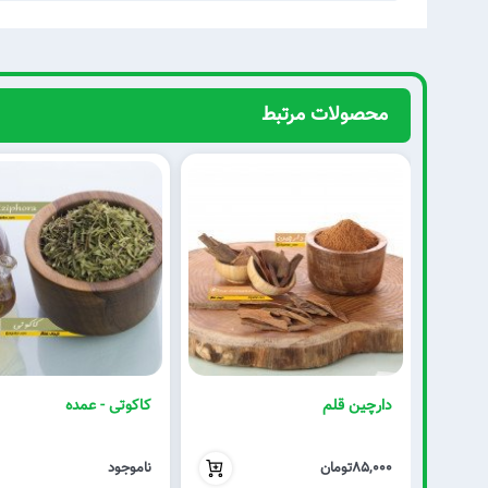
محصولات مرتبط
دارچین قلم
کاکوتی - عمده
85,000
بدون تخفیف
85,000تومان
ناموجود