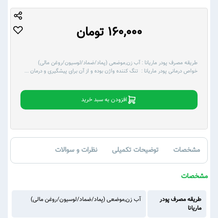
160,000 تومان
طریقه مصرف پودر ماریانا :
آب زن,موضعی (پماد/ضماد/لوسیون/روغن مالی)
خواص درمانی پودر ماریانا :
تنگ کننده واژن بوده و از آن برای پیشگیری و درمان
...
افزودن به سبد خرید
مشخصات
توضیحات تکمیلی
نظرات و سوالات
مشخصات
طریقه مصرف پودر
آب زن,موضعی (پماد/ضماد/لوسیون/روغن مالی)
ماریانا