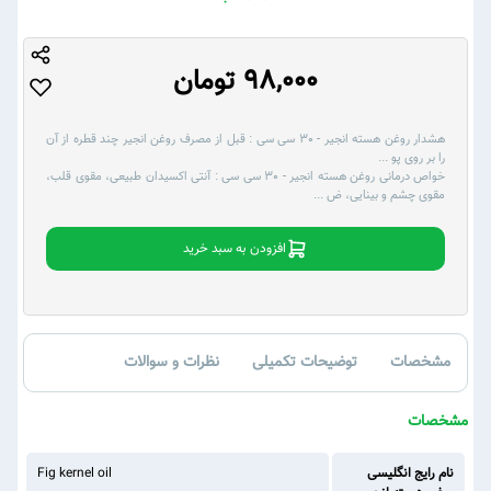
98,000 تومان
هشدار روغن هسته انجیر - 30 سی سی :
قبل از مصرف روغن انجیر چند قطره از آن
را بر روی پو
...
خواص درمانی روغن هسته انجیر - 30 سی سی :
آنتی اکسیدان طبیعی، مقوی قلب،
مقوی چشم و بینایی، ض
...
افزودن به سبد خرید
مشخصات
توضیحات تکمیلی
نظرات و سوالات
مشخصات
نام رایج انگلیسی
Fig kernel oil