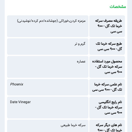
مشخصات
طریقه مصرف سرکه
مزمزه کردن,خوراکی (جوشانده/دم کرده/نوشیدنی)
خرما تک گل - 900
سی سی
طبع سرکه خرما تک
گرم و تر
گل - 900 سی سی
محصول مورد استفاده
عصاره
سرکه خرما تک گل -
900 سی سی
نام علمی سرکه خرما
Phoenix
تک گل - 900 سی سی
نام رایج انگلیسی
Date Vinegar
سرکه خرما تک گل -
900 سی سی
نام های دیگر سرکه
سرکه خرما طبیعی
خرما تک گل - 900