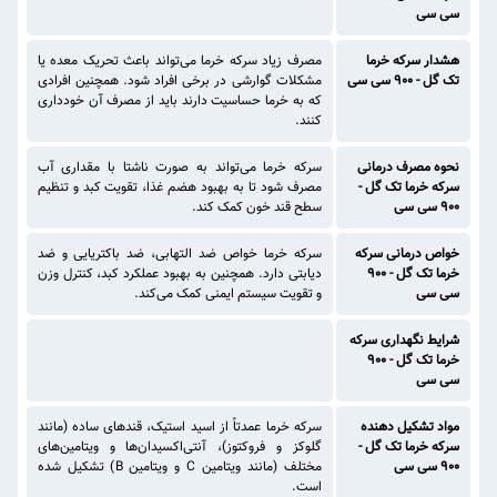
سی سی
هشدار سرکه خرما
مصرف زیاد سرکه خرما می‌تواند باعث تحریک معده یا
تک گل - 900 سی سی
مشکلات گوارشی در برخی افراد شود. همچنین افرادی
که به خرما حساسیت دارند باید از مصرف آن خودداری
کنند.
نحوه مصرف درمانی
سرکه خرما می‌تواند به صورت ناشتا با مقداری آب
سرکه خرما تک گل -
مصرف شود تا به بهبود هضم غذا، تقویت کبد و تنظیم
900 سی سی
سطح قند خون کمک کند.
خواص درمانی سرکه
سرکه خرما خواص ضد التهابی، ضد باکتریایی و ضد
خرما تک گل - 900
دیابتی دارد. همچنین به بهبود عملکرد کبد، کنترل وزن
سی سی
و تقویت سیستم ایمنی کمک می‌کند.
شرایط نگهداری سرکه
خرما تک گل - 900
سی سی
مواد تشکیل دهنده
سرکه خرما عمدتاً از اسید استیک، قندهای ساده (مانند
سرکه خرما تک گل -
گلوکز و فروکتوز)، آنتی‌اکسیدان‌ها و ویتامین‌های
900 سی سی
مختلف (مانند ویتامین C و ویتامین B) تشکیل شده
است.