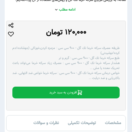
مقاله، به بررسی مزایای سرکه خرما تک گل و روش‌های استفاده از آن پرداخته‌ایم.
ادامه مطلب
120,000 تومان
طریقه مصرف سرکه خرما تک گل - 900 سی سی :
مزمزه کردن,خوراکی (جوشانده/دم
کرده/نوشیدنی)
طبع سرکه خرما تک گل - 900 سی سی :
گرم و تر
هشدار سرکه خرما تک گل - 900 سی سی :
مصرف زیاد سرکه خرما می‌تواند باعث
تحریک معده یا مش
...
خواص درمانی سرکه خرما تک گل - 900 سی سی :
سرکه خرما خواص ضد التهابی، ضد
باکتریایی و ضد دیابت
...
افزودن به سبد خرید
مشخصات
توضیحات تکمیلی
نظرات و سوالات