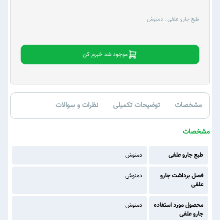
طبع جارو علفی :
دمنوش
موجود شد خبرم کن
مشخصات
توضیحات تکمیلی
نظرات و سوالات
مشخصات
طبع جارو علفی
دمنوش
فصل برداشت جارو
دمنوش
علفی
محصول مورد استفاده
دمنوش
جارو علفی