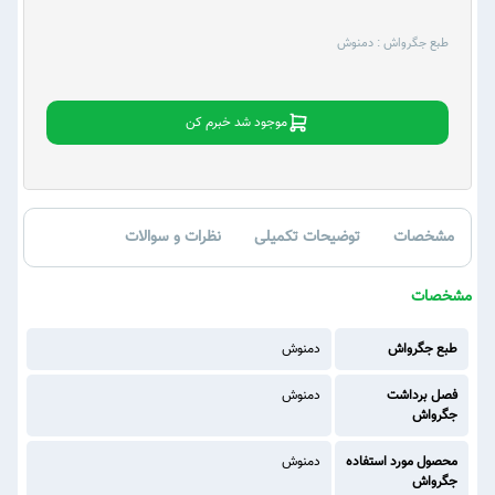
طبع جگرواش :
دمنوش
موجود شد خبرم کن
مشخصات
توضیحات تکمیلی
نظرات و سوالات
مشخصات
طبع جگرواش
دمنوش
فصل برداشت
دمنوش
جگرواش
محصول مورد استفاده
دمنوش
جگرواش