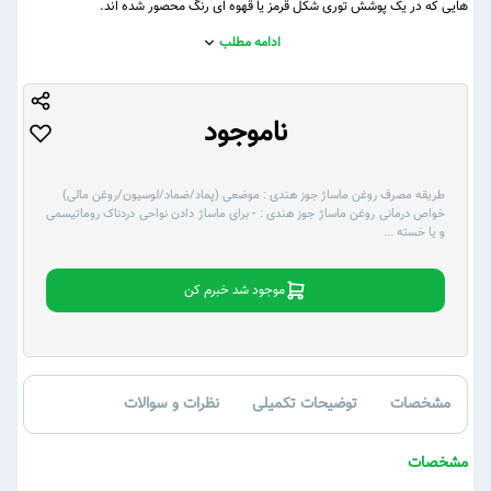
هایی که در یک پوشش توری شکل قرمز یا قهوه ای رنگ محصور شده اند.
ادامه مطلب
ناموجود
طریقه مصرف روغن ماساژ جوز هندی :
موضعی (پماد/ضماد/لوسیون/روغن مالی)
خواص درمانی روغن ماساژ جوز هندی :
- برای ماساژ دادن نواحی دردناک روماتیسمی
و یا خسته
...
موجود شد خبرم کن
مشخصات
توضیحات تکمیلی
نظرات و سوالات
مشخصات