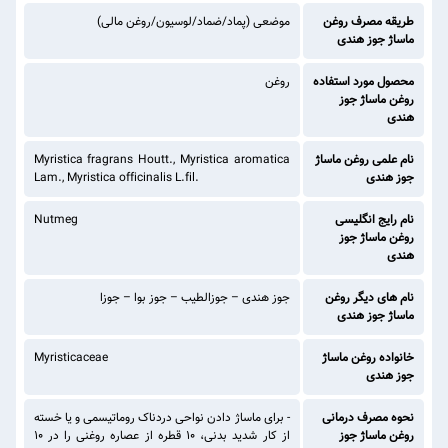
طریقه مصرف روغن
موضعی (پماد/ضماد/لوسیون/روغن مالی)
ماساژ جوز هندی
محصول مورد استفاده
روغن
روغن ماساژ جوز
هندی
نام علمی روغن ماساژ
Myristica fragrans Houtt., Myristica aromatica
جوز هندی
Lam., Myristica officinalis L.fil.
نام رایج انگلیسی
Nutmeg
روغن ماساژ جوز
هندی
نام های دیگر روغن
جوز هندی – جوزالطیب – جوز بوا – جوزا
ماساژ جوز هندی
خانواده روغن ماساژ
Myristicaceae
جوز هندی
نحوه مصرف درمانی
- برای ماساژ دادن نواحی دردناک روماتیسمی و یا خسته
روغن ماساژ جوز
از کار شدید بدنی، ۱۰ قطره از عصاره روغنی را در ۱۰