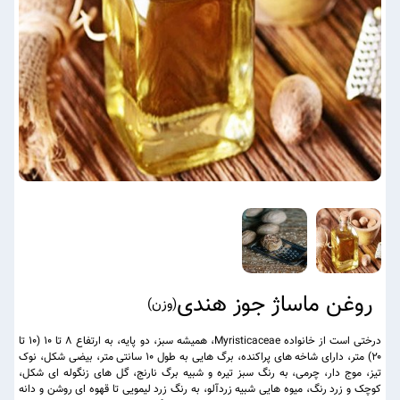
روغن ماساژ جوز هندی
(
وزن
)
درختی است از خانواده Myristicaceae، همیشه سبز، دو پایه، به ارتفاع ۸ تا ۱۰ (۱۰ تا
۲۰) متر، دارای شاخه های پراکنده، برگ هایی به طول ۱۰ سانتی متر، بیضی شکل، نوک
تیز، موج دار، چرمی، به رنگ سبز تیره و شبیه برگ نارنج، گل های زنگوله ای شکل،
کوچک و زرد رنگ، میوه هایی شبیه زردآلو، به رنگ زرد لیمویی تا قهوه ای روشن و دانه