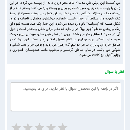
می کنند.با این روش طی مدت ۲ ماه، مغز درون دانه، از پوسته می گردد. در این
زمان با چوب سبک وزنی، ضربات ملایم بر روی پوسته وارد می کنند و مغز دانه را از
پوسته جدا می سازند. هنگامی که میوه ها به طور کامل می رسند، معمولا از وسط
ترک خورده و از شکاف آن جدار خشبی شفاف، درخشان، مخملی، ناصاف و توری
شکل هسته که "بسباسه" نام دارد دیده می شود. این جدار یک عدد هسته قهوه ای
رنگ و روغنی به نام "جوز بویا" در بر دارد که تخم مرغی شکل و معطر است و طول
آن در حدود ۴ سانتی متر می باشد. چون در تمام طول سال، میوه بر روی درخت
وجود دارد، امکان بهره برداری در تمام فصول امکان پذیر است. این درخت در
مناطق حاره ای پرباران در هر دو نیم کره زمین می روید و بومی جزایر هند شرقی و
ملوکی می باشد. در سایر مناطق گرمسیر و مرطوب مانند هندوستان، اندونزی و
جزایر آنتیل نیز کاشته می شود.
نظر یا سوال