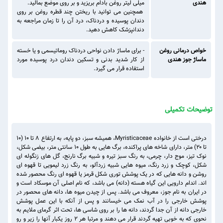
هندی
میلی لیتر روغن بادام بریزید و بر روی موضع بمالید.
همچنین می توانید با ریختن چند قطره روغن بر روی
دندان پوسیده و دردناک، درد آن را تا زمان مراجعه به
دندانپزشک کاهش دهید.
خواص درمانی روغن
- برای ماساژ دادن نواحی دردناک روماتیسمی و یا خسته
ماساژ جوز هندی
از کار شدید بدنی و تسکین دندان درد پوسیده مورد
استفاده قرار می گیرد.
توضیحات تکمیلی
درختی است از خانواده Myristicaceae، همیشه سبز، دو پایه، به ارتفاع ۸ تا ۱۰ (۱۰
تا ۲۰) متر، دارای شاخه های پراکنده، برگ هایی به طول ۱۰ سانتی متر، بیضی شکل،
نوک تیز، موج دار، چرمی، به رنگ سبز تیره و شبیه برگ نارنج، گل های زنگوله ای
شکل، کوچک و زرد رنگ، میوه هایی شبیه زردآلو، به رنگ زرد لیمویی تا قهوه ای
روشن و دانه هایی که در یک پوشش توری شکل قرمز یا قهوه ای رنگ محصور شده
اند. اندام دارویی این گیاه هسته (دانه) می باشد، که نام اصلی آن موسکاد است و
در ایران به نام جوز، معروف می باشد. پس از چیدن میوه ها، دانه های محصور در
پوشش خارجی را در آب نمک می خیسانند و پس از آنکه با این عمل پوشش
خارجی دانه از آن جدا گردند، دانه ها را بر روی شاسی ها، تحت اثر گرمای ملایم به
نحوی که به خوبی تهیه گردند قرار می دهند و مرتبا هر ۲ روز یکبار آنها را زیر و رو