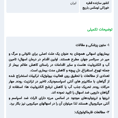
کشور سازنده قطره
ایران
خوراکی لومکس باریج
توضیحات تکمیلی
۱- متون پزشکی و مقالات
بیماریهای اسهالی همچنان به عنوان یک علت اصلی برای ناتوانی و مرگ و
میر در سرتاسر جهان مطرح هستند. اولین اقدام در درمان اسهال؛ تامین
آب و الکترولیت هاست و سایر اقدامات در راستای کاهش علائم بیمار از
جمله تهوع, استفراغ, دل پیچه و کاهش مدت بیماری است.
تعدادی از مطالعات با تحقیق روی فعالیت بیولوژیک ترکیبات استخراج شده
از گیاهان با مکانیزم های آنتی اسپاسمودیک, تاخیر در ترانزیت روده, مهار
حرکات روده, تحریک جذب آب یا کاهش ترشح الکترولیت ها؛ استفاده از
گیاهان دارویی ضد اسهال را تایید نموده اند.
ترپنها و ترپنوئیدهای موجود در اسانس مرزه دارای اثرات ضد اسپاسم و
آنتی میکروبیال هستند لذا میتوان آن را در اسهالهای میکروبی نیز بکار برد.
۲- مطالعات فارماکولوژیک: