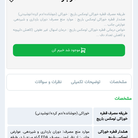
طریقه مصرف قطره خوراکی لومکس باریج :
خوراکی (جوشانده/دم کرده/نوشیدنی)
هشدار قطره خوراکی لومکس باریج :
موارد منع مصرف: دوران بارداری و شیردهی.
عوارض جانب
...
خواص درمانی قطره خوراکی لومکس باریج :
درمان اسهال غیر عفونی (کاهش دلپیچه
و کاهش تعداد دف
...
موجود شد خبرم کن
مشخصات
توضیحات تکمیلی
نظرات و سوالات
مشخصات
طریقه مصرف قطره
خوراکی (جوشانده/دم کرده/نوشیدنی)
خوراکی لومکس باریج
هشدار قطره خوراکی
موارد منع مصرف: دوران بارداری و شیردهی. عوارض
لومکس باریج
جانبی: از نظر ایمنی مصرف, FDA گیاه مرزه را در طبقه