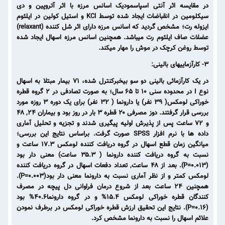
در مقایسه اثر آنتی اسپاسمودیک اسانس مرزه با اثر آتروپین و دی
سیکلومین در انقباضات ایجاد شده توسط KCl و استیل کولین در ایلئوم
ایزوله رت؛ مشخص گردید که اسانس مرزه دارای اثر شل کننده (relaxant)
عضلات صاف ایلئوم رت میباشد. همچنین اسانس مرزه اسهال ایجاد شده
توسط روغن کرچک در موش را مهار میکند.
۳- کارآزماییهای بالینی:
در یک کارآزمائی بالینی دو سو بیخبرکنترل شده، ۷۱ بیمار مبتلا به اسهال
نوع I در محدوده سنی ۱۰ تا ۶۵ سال؛ به صورت تصادفی در ۲ گروه قطره
خوراکی لومکس( ۳۹ نفر) یا دارونما ( ۳۲ نفر) برای یک دوره ۳ روزه مورد
بررسی قرار گرفتند. دوز مصرفی ۲۰ قطره ۳ بار در روز بود و بیماران ۲۴, ۴۸
و ۷۲ ساعت پس از پذیرش اولیه پیگیری شدند و تجزیه و تحلیل آماری
داده ها با نرم افزار SPSS صورت گرفت. براساس نتایج این بررسی؛
میانگین زمان قطع اسهال در گروه دریافت کننده لومکس ۱۷.۳ ساعت و
نسبت به گروه دریافت کننده دارونما ( ۳۵.۳ ساعت) معنی دار بود
(P=0.013). بعد از ۴۸ ساعت, تعداد دفعات اسهال در گروه دریافت کننده
لومکس کمتر و از نظر آماری نسبت به دارونما معنی دار بود(P=0.003).
همچنین ۲۴ ساعت بعد از شروع درمان فراوانی دل پیچه در مصرف
کنندگان قطره خوراکی لومکس ۱۵.۴% و در گروه دارونما۴۰.۶% بود
(P=0.16). نتایج این تحقیق ارزش قطره خوراکی لومکس در برطرف نمودن
علائم اسهال را نسبت به دارونما مشخص کرد.