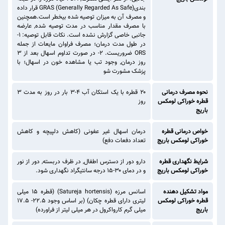
بندیGRAS (Generally Regarded As Safe) قرار داده
و مصرف آن به میزان توصیه شده بیخطر است.همچنین
با مصرف مقدار مناسب در مدت توصیه شده, عارضه
جانبی خاصی گزارش نشده است. نکات قابل توصیه: ۱-
در طول مدت درمان؛ مصرف فراوان مایعات از جمله
ORS ضروریست. ۲- در صورت تداوم اسهال بعد از ۳
روز درمان, وجود تب یا مشاهده خون در اسهال؛ با
پزشک مشورت شو
نحوه مصرف درمانی
۲۰ قطره با یک استکان آب ۴-۳ بار در روز به مدت ۳
قطره خوراکی لومکس
روز
باریج
خواص درمانی قطره
درمان اسهال غیر عفونی (کاهش دلپیچه و کاهش
خوراکی لومکس باریج
تعداد دفعات دفع)
شرایط نگهداری قطره
دارو دور از دسترس اطفال, در ظرف دربسته, دور از نور
خوراکی لومکس باریج
و در دمای ۳۰-۱۵ درجه سانتیگراد نگهداری شود.
مواد تشکیل دهنده
اسانس مرزه (Satureja hortensis) (قطره ۱۵ میلی
قطره خوراکی لومکس
لیتری دارای قطره چکان) (بر اساس وجود ۲۲.۵- ۱۷.۵
باریج
میلی گرم کارواکرول در هر میلی لیتر از فراورده)