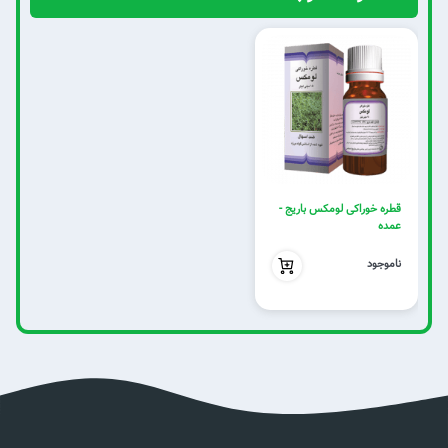
قطره خوراکی لومکس باریج -
عمده
بدون تخفیف
ناموجود