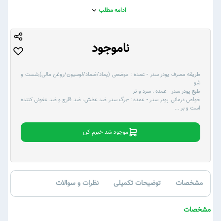
ادامه مطلب
ناموجود
طریقه مصرف پودر سدر - عمده :
موضعی (پماد/ضماد/لوسیون/روغن مالی),شست و
شو
طبع پودر سدر - عمده :
سرد و تر
خواص درمانی پودر سدر - عمده :
-برگ سدر ضد عطش، ضد قارچ و ضد عفونی کننده
است و بر
...
موجود شد خبرم کن
مشخصات
توضیحات تکمیلی
نظرات و سوالات
مشخصات