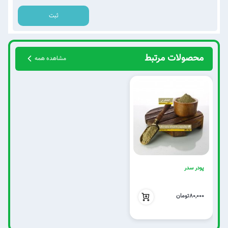
ثبت
محصولات مرتبط
مشاهده همه
پودر سدر
80,000
80,000تومان