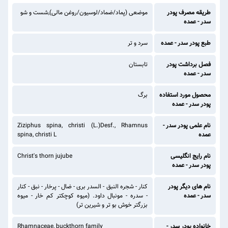
طریقه مصرف پودر
موضعی (پماد/ضماد/لوسیون/روغن مالی),شست و شو
سدر - عمده
طبع پودر سدر - عمده
سرد و تر
فصل برداشت پودر
تابستان
سدر - عمده
محصول مورد استفاده
برگ
پودر سدر - عمده
نام علمی پودر سدر -
Ziziphus spina, christi (L.)Desf., Rhamnus
عمده
spina, christi L
نام رایج انگلیسی
Christ's thorn jujube
پودر سدر - عمده
نام های دیگر پودر
کنار - شجره النبق - السدر بری - ضال - پرخار - نبق - کنار
سدر - عمده
- سدره - مونبال داود. (میوه کوچکتر کم خار - میوه
بزرگتر خوش بو تر و شیرین تر)
خانواده پودر سدر -
Rhamnaceae, buckthorn family