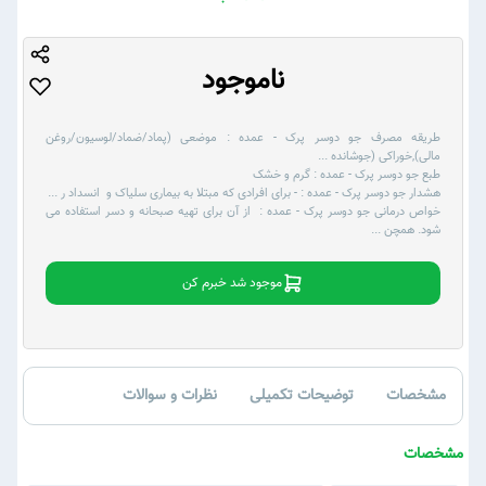
ناموجود
طریقه مصرف جو دوسر پرک - عمده :
موضعی (پماد/ضماد/لوسیون/روغن
مالی),خوراکی (جوشانده
...
طبع جو دوسر پرک - عمده :
گرم و خشک
هشدار جو دوسر پرک - عمده :
- برای افرادی که مبتلا به بیماری سلیاک و انسداد ر
...
خواص درمانی جو دوسر پرک - عمده :
از آن برای تهیه صبحانه و دسر استفاده می
شود. همچن
...
موجود شد خبرم کن
مشخصات
توضیحات تکمیلی
نظرات و سوالات
مشخصات