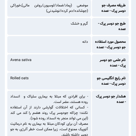
طریقه مصرف جو
موضعی (پماد/ضماد/لوسیون/روغن مالی),خوراکی
دوسر پرک - عمده
(جوشانده/دم کرده/نوشیدنی)
طبع جو دوسر پرک -
گرم و خشک
عمده
محصول مورد استفاده
دانه
جو دوسر پرک - عمده
نام علمی جو دوسر
Avena sativa
پرک - عمده
نام رایج انگلیسی جو
Rolled oats
دوسر پرک - عمده
هشدار جو دوسر پرک
- برای افرادی که مبتلا به بیماری سلیاک و انسداد
- عمده
روده هستند، مضر است.
- کسانی که اختلالات گوارشی دارند از آن استفاده
نکنند؛ چراکه جودوسر پرک روند هضم را کند می کند
(این می تواند منجر به انسداد روده شود).
مصرف آن برای کودکان مبتلا به بیماری به نام درماتیت
آتوپیک ممنوع است، زیرا ممکن است خطر آلرژی به جو
دوسر داشته باشند.