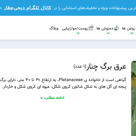
کانال تلگرام دیجی‌عطار
رین پیشنهادات ویژه و تخفیف‌های استثنایی را در
د
روغن ها
دمنوش ها
پوست/مو/زیبایی
وبلاگ
عرق برگ چنار
(
1 عدد
)
گیاهی است از خانواده ی Platanaceae، به ارتفا
پنجه ای گل های به شکل شاتون کروی شکل، میوه ای کروی شکل و خاردار.
مشاهده بیشتر
ادامه مطلب
مشاهده بیشتر
مشاهده بیشتر
بیشتر
مشاهده بیشتر