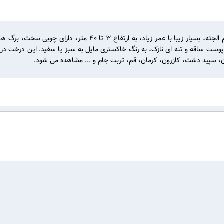
۰گیاهی است از خانواده ی Platanaceae، به شکل درختی عظیم الجثه، ب
ست ساقه و تنه ای نازک، به رنگ خاکستری مایل به سبز یا سفید. این درخت در آسیا
ن، سپید دشت، کازرون، کرمان، قم، تربت جام و ... مشاهده می شود.