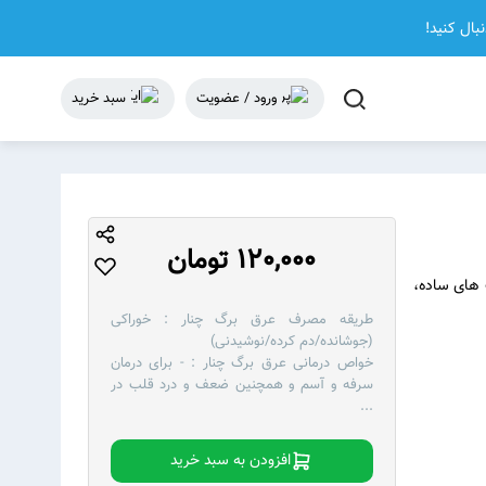
نبال کنید!
ورود / عضویت
سبد خرید
120,000 تومان
ع ۳۰ تا ۴۰ متر، دارای برگ های ساده،
طریقه مصرف عرق برگ چنار :
خوراکی
(جوشانده/دم کرده/نوشیدنی)
خواص درمانی عرق برگ چنار :
- برای درمان
سرفه و آسم و همچنین ضعف و درد قلب در
...
افزودن به سبد خرید