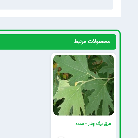
محصولات مرتبط
عرق برگ چنار - عمده
بدون تخفیف