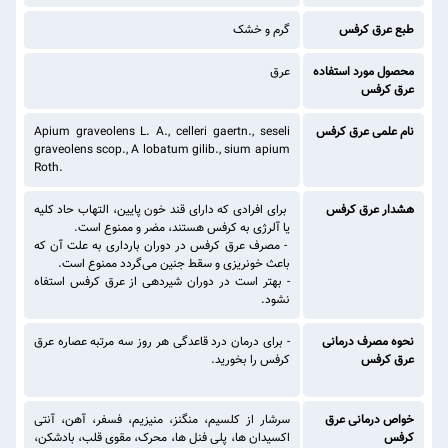
طبع عرق کرفس
گرم و خشک
محصول مورد استفاده
عرق
عرق کرفس
نام علمی عرق کرفس
Apium graveolens L. A., celleri gaertn., seseli
graveolens scop., A lobatum gilib., sium apium
Roth.
هشدار عرق کرفس
برای افرادی که دارای قند خون پایین، التهاب حاد کلیه
یا آلرژی به کرفس هستند، مضر و ممنوع است.
- مصرف عرق کرفس در دوران بارداری به علت آن که
باعث خونریزی و سقط جنین می‌گردد ممنوع است.
- بهتر است در دوران شیردهی از عرق کرفس استفاه
نشود.
نحوه مصرف درمانی
- برای درمان درد قاعدگی هر روز سه مرتبه عصاره عرق
عرق کرفس
کرفس را بخورید.
خواص درمانی عرق
سرشار از کلسیم، منگنز، منیزیم، فسفر، آهن، آنتی
کرفس
اکسیدان‌ ها، پلی فنل ‌ها، محرک، مقوی قلب، بادشکن،