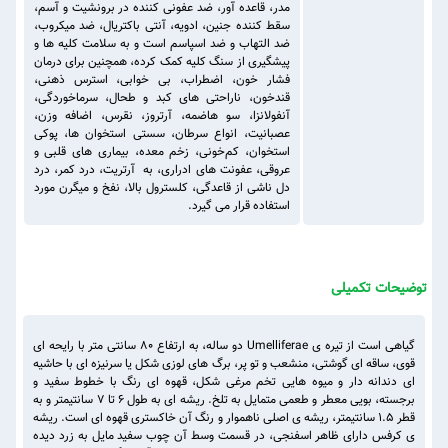
مدر، قاعده آور، ضد عفونی کننده در برونشیت و آسم،
سقط کننده جنین، ادویه، آنتی باکتریال، ضد میکروب،
ضد التهاب و ضد اسپاسم است و به سلامت کلیه ‌ها و
پیشگیری از سنگ کلیه کمک کرده، همچنین برای درمان
فشار خون، اضطراب، بی خوابی، استرس ذهنی،
قندخون، ناراحتی های کبد و طحال، سرماخوردگی،
آنفولانزا، سو هاضمه، آرتروز، نقرس، اضافه وزن،
عصبانیت، انواع سرطان، سستی استخوان ‌ها، پوکی
استخوان، کم‌خونی، زخم معده، بیماری ‌های قلبی و
عروقی، عفونت ‌های ادراری، به آرتریت، درد کمر، درد
دل ناشی از قاعدگی، کلسترول بالا، نفخ و میگرن مورد
استفاده قرار می گیرد.
توضیحات تکمیلی
گیاهی است از تیره ی Umelliferae دو ساله، به ارتفاع 80 سانتی متر با رایحه ای
قوی، ساقه ای گوشتی، منشعب و تو پر، برگ های لوزی شکل یا سرنیزه ای با حاشیه
ای دندانه دار و میوه هایی تخم مرغی شکل، قهوه ای رنگ با خطوط سفید و
برجسته، بویی معطر و طعمی متمایل به تلخ. ریشه ای به طول 6 تا 7 سانتیمتر و به
قطر ۱.۵ سانتیمتر، ریشه ی اصلی ناهموار و رنگ آن خاکستری قهوه ای است. ریشه
ی کرفس دارای ظاهر اسفنجی، در قسمت وسط آن چوب سفید مایل به زرد دیده