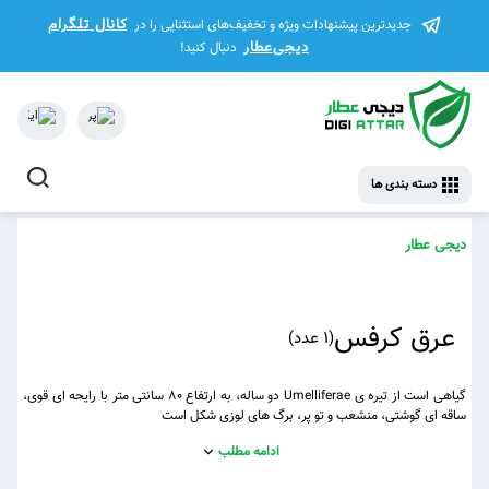
کانال تلگرام
جدیدترین پیشنهادات ویژه و تخفیف‌های استثنایی را در
دیجی‌عطار
دنبال کنید!
دسته بندی ها
دیجی عطار
عرق کرفس
(
1 عدد
)
گیاهی است از تیره ی Umelliferae دو ساله، به ارتفاع 80 سانتی متر با رایحه ای قوی،
ساقه ای گوشتی، منشعب و تو پر، برگ های لوزی شکل است
ادامه مطلب