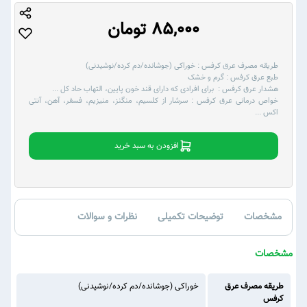
85,000 تومان
طریقه مصرف عرق کرفس :
خوراکی (جوشانده/دم کرده/نوشیدنی)
طبع عرق کرفس :
گرم و خشک
هشدار عرق کرفس :
برای افرادی که دارای قند خون پایین، التهاب حاد کل
...
خواص درمانی عرق کرفس :
سرشار از کلسیم، منگنز، منیزیم، فسفر، آهن، آنتی
اکس
...
افزودن به سبد خرید
مشخصات
توضیحات تکمیلی
نظرات و سوالات
مشخصات
طریقه مصرف عرق
خوراکی (جوشانده/دم کرده/نوشیدنی)
کرفس