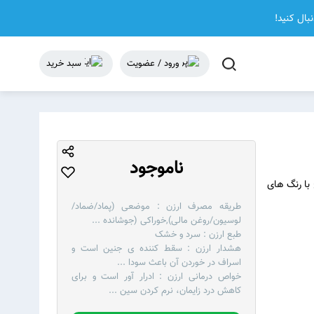
نبال کنید!
ورود / عضویت
سبد خرید
ناموجود
ز و کمی مسطح با رنگ های
طریقه مصرف ارزن :
موضعی (پماد/ضماد/
لوسیون/روغن مالی),خوراکی (جوشانده
...
طبع ارزن :
سرد و خشک
هشدار ارزن :
سقط کننده ی جنین است و
اسراف در خوردن آن باعث سودا
...
خواص درمانی ارزن :
ادرار آور است و برای
کاهش درد زایمان، نرم کردن سین
...