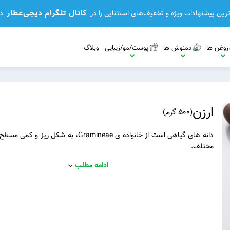
کانال تلگرام دیجی‌عطار
رین پیشنهادات ویژه و تخفیف‌های استثنایی را در
د
روغن ها
دمنوش ها
پوست/مو/زیبایی
وبلاگ
ارزن
(
500 گرم
)
دانه های گیاهی است از خانواده ی Gramineae، به شکل ری
مختلف.
مشاهده بیشتر
ادامه مطلب
مشاهده بیشتر
مشاهده بیشتر
بیشتر
مشاهده بیشتر