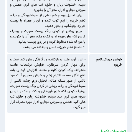
سینه، خشونت زبان و حلق، تب های گرم، عطش و
سوزش مجاری ادرار، مغز آن را بخورید.
- برای تحلیل ورم چشم ناشی از سرماخوردگی و برف،
تخم خربزه را نیم کوب کرده و آن را همراه با پوست
خربزه بجوشانید و بخور دهید.
- برای روشن تر کردن رنگ پوست صورت و برطرف
کردن لکه های قهوه ای و کک و مک، مغز آن را بکوبید و
با موز له شده مخلوط کرده و بر روی پوست بمالید.
* مصلح تخم خریزه، عسل و بنفشه می باشد.
خواص درمانی تخم
- ادرار آور، ملین و بازکننده ی گرفتگی های کبد است و
خربزه
برای مهار کردن سرطان، افزایش ترشحات عادت
ماهیانه، پاک کردن کلیه و مثانه، افزایش قوه ی باه،
دفع انگل معده، التیام زخم و خراش مجرای آلت مرد
ناشی از عبور سنگ مثانه، تحلیل ورم چشم ناشی از
سرماخوردگی و برف، روشن تر کردن رنگ پوست صورت،
برطرف کردن لکه های قهوه ای و کک و مک و درمان
سرفه های گرم، درد سینه، خشونت زبان و حلق، تب
های گرم، عطش و سوزش مجاری ادرار مورد مصرف قرار
می گیرد.
توضیحات تکمیلی