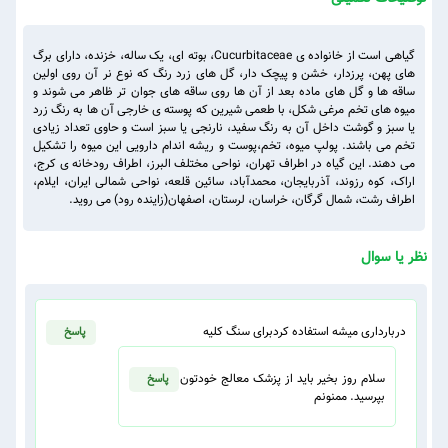
گیاهی است از خانواده ی Cucurbitaceae، بوته ای، یک ساله، خزنده، دارای برگ
های پهن، پرزدار، خشن و پیچک دار، گل های زرد رنگ که نوع نر آن روی اولین
ساقه ها و گل های ماده بعد از آن ها روی ساقه های جوان تر ظاهر می شوند و
میوه های تخم مرغی شکل، با طعمی شیرین که پوسته ی خارجی آن ها به رنگ زرد
یا سبز و گوشت داخل آن به رنگ سفید، نارنجی یا سبز است و حاوی تعداد زیادی
تخم می باشند. پولپ میوه، تخم،پوست و ریشه اندام دارویی این میوه را تشکیل
می دهند. این گیاه در اطراف تهران، نواحی مختلف البرز، اطراف رودخانه ی کرج،
اراک، کوه رزوند، آذربایجان، محمدآباد، سائین قلعه، نواحی شمالی ایران، ایلام،
اطراف رشت، شمال گرگان، خراسان، لرستان، اصفهان(زاینده رود) می روید.
نظر یا سوال
دربارداری میشه استفاده کردبرای سنگ کلیه
پاسخ
سلام روز بخیر باید از پزشک معالج خودتون
پاسخ
بپرسید. ممنونم