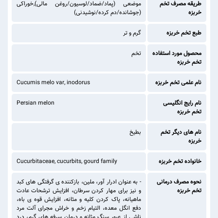
طریقه مصرف تخم
موضعی (پماد/ضماد/لوسیون/روغن مالی),خوراکی
خربزه
(جوشانده/دم کرده/نوشیدنی)
طبع تخم خربزه
گرم و تر
محصول مورد استفاده
تخم
تخم خربزه
نام علمی تخم خربزه
Cucumis melo var, inodorus
نام رایج انگلیسی
Persian melon
تخم خربزه
نام های دیگر تخم
بطیخ
خربزه
خانواده تخم خربزه
Cucurbitaceae, cucurbits, gourd family
نحوه مصرف درمانی
- به عنوان ادرار آور، ملین، بازکننده ی گرفتگی های کبد
تخم خربزه
و نیز برای مهار کردن سرطان، افزایش ترشحات عادت
ماهیانه، پاک کردن کلیه و مثانه، افزایش قوه ی باه،
دفع انگل معده، التیام زخم و خراش مجرای آلت مرد
ناشی از عبور سنگ مثانه و درمان سرفه های گرم، درد