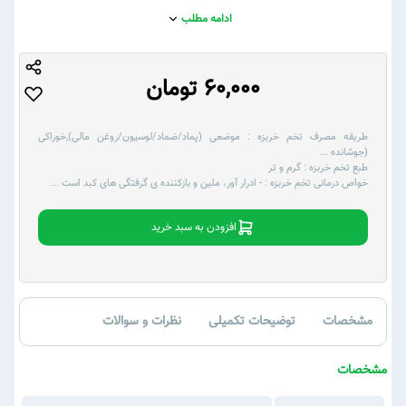
ادامه مطلب
60,000 تومان
طریقه مصرف تخم خربزه :
موضعی (پماد/ضماد/لوسیون/روغن مالی),خوراکی
(جوشانده
...
طبع تخم خربزه :
گرم و تر
خواص درمانی تخم خربزه :
- ادرار آور، ملین و بازکننده ی گرفتگی های کبد است
...
افزودن به سبد خرید
مشخصات
توضیحات تکمیلی
نظرات و سوالات
مشخصات