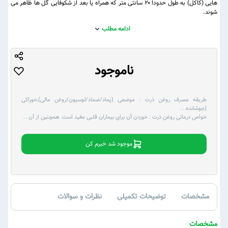
هایی (کاکل) به طول حدودا ۲۰ سانتی متر که همراه یا بعد از شکوفایی گل ها ظاهر می
شوند.
ادامه مطلب
ناموجود
طریقه مصرف روغن ذرت :
موضعی (پماد/ضماد/لوسیون/روغن مالی),خوراکی
(جوشانده
...
خواص درمانی روغن ذرت :
خوردن آن برای بیماران قلبی مفید است. همچنین از آن
...
موجود شد خبرم کن
مشخصات
توضیحات تکمیلی
نظرات و سوالات
مشخصات