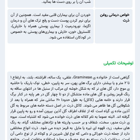
شب آن را بر روی دست ها بمالید.
خواص درمانی روغن
خوردن آن برای بیماران قلبی مفید است. همچنین از آن
ذرت
برای نرم کردن پوست دست و رفع ترک های آن و درمان
اگزما، نورودرمیت ( بیماری پوستی همراه با خارش)،
کلسترول خون، خارش و بیماری‌های پوستی به خصوص
در کودکان استفاده می شود.
توضیحات تکمیلی
گیاهی است از خانواده ی Gramineae، علفی، یک ساله، افراشته، بلند، به ارتفاع ۱
تا ۲ متر و یا بیشتر، دارای برگ های پهن، سر به پایین، خطی، نوک باریک با حاشیه
ی موج دار، گل های نر که به شکل خوشه ای مرکب از سنبل ها در انتهای ساقه به
رنگ قرمز روشن و گل های ماده متشکل از دو تا چهار گل در هر پایه در کنار برگ
قرار دارند و خامه هایی (کاکل) به طول حدودا ۲۰ سانتی متر که همراه یا بعد از
شکوفایی گل ها ظاهر می شوند. کاکل ذرت در اصل دسته خامه های مربوط به گل
آذین ماده ی گیاه است که از غلاف اطراف گل آذین بیرون آمده و رو به پایین قرار
گرفته اند. البته عموما به نام کلاله های ذرت خوانده می شود که اشتباه است. میوه
ی ذرت مدور، سخت، شفاف و بر حسب واریته ها و نژادهای مختلف گیاه، به رنگ
های سفید، زرد، قهوه ای تیره یا مایل به قرمز دیده می شود. ذرت انواع مختلفی
دارد از جمله ذرت خوراکی و دامی که نوع اول شیرین تر و کوتاه تر از نوع دامی آن
است. برداشت ذرت بسته به نوع مصرف و موارد استفاده متفاوت است. چناچه