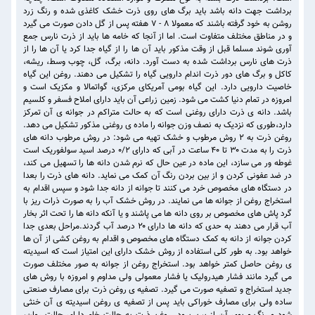
برداشت جهت دانه باشد باید برگ های روی ذرت خشک کاغذی شده و رنگ زرد
روشن به خود گرفته باشند که معمولا ۸ - ۷ هفته پس از گل دادن صورت می گیرد
و در مناطق مختلف متفاوت است. اما از آنجا که خامه ها باید از ذرت نارس جمع
آوری شوند مسلما قبل از وقت مذکور باید آن ها را از گیاه جدا کرد یا آن ها را از
ذرت های نارس برداشت شده به دست آورد. دانه، برگ، گل، چوب وسط، ریشه،
کاکل و برگ های دور ذرت اندام دارویی گیاه را تشکیل می دهند. روغن این گیاه
خاصیت دارویی دارد. این گیاه بومی آمریکای مرکزی، گواتمالا و مکزیک است و
امروزه در تمام دنیا کشت می شود. زمین زراعی آن باید دارای املاح فسفر و کلسیم
باشد. دانه ی ذرت دارای روغنی است که به حالت متراکم در جوانه ی آن تمرکز
دارد،طوری که نزدیک به نصف وزن جوانه را ماده ی روغنی مذکور تشکیل می دهد.
روغن ذرت به ۲ روش مرطوب و خشک تهیه می شود: در روش مرطوب دانه های
ذرت را به مدت ۳۰ تا ۴۰ ساعت در آبی که دارای ۰/۲ درصد اسید سولفوریک است
غوطه ور می سازد، این ماده در عین حال که نرم شدن دانه ها را تسهیل می کند،
در ضد عفونی کردن و از بین بردن رنگ آن کمک می نماید. دانه های ذرت را بعدا
در دستگاه های مخصوص خرد می کنند تا جوانه از دانه جدا شود و سپس اقدام به
استخراج روغن از جوانه ها می نمایند. در روش خشک آب را به صورت ذرات ریز با
گرد پاش های مخصوص بر روی دانه ها می پاشند و یا آنکه دانه ها را تحت اثر بخار
آب قرار می دهند به حدی که دانه ها دارای ۲۰ درصد آب گردند.مراحل بعدی جدا
کردن جوانه از دانه به کمک دستگاه های مخصوص و اقدام به روغن کشی از آن ها
خواهد بود. به طور کلی استفاده از روش خشک دارای این امتیاز است که اسیدیته
ی روغن حاصل کمتر خواهد بود. استخراج روغن از جوانه به صور مختلف صورت
می گیرد مانند فشار هیدرولیک یا فشار معمولی ولی مداوم و امروزه با روش های
جدید استخراج و تصفیه صورت می گیرد. تصفیه ی روغن ذرت برای مصارف صنعتی
ساده ولی برای مصارف خوراکی باید پس از تصفیه ی روغن اسیدیته ی آن خنثی