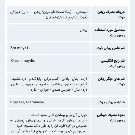
طریقه مصرف روغن
موضعی (پماد/ضماد/لوسیون/روغن مالی),خوراکی
ذرت
(جوشانده/دم کرده/نوشیدنی)
محصول مورد استفاده
روغن
روغن ذرت
نام علمی روغن ذرت
Zea mays L.
نام رایج انگلیسی
Oleum maydis
روغن ذرت
نام های دیگر روغن
ذرت - بلال - بلالی - گندم ترکی - بابا گندم - ذره شامیه -
ذرت
گندم مکه - جاورس هندی - خندروس - جورومی - علس-
ذره - بلال - جاورس هندی - جواری - الذره
خانواده روغن ذرت
Poaceae, Gramineae
نحوه مصرف درمانی
خوردن آن برای بیماران قلبی مفید است.
روغن ذرت
- برای درمان اگزما، خارش و بیماری‌های پوستی به
خصوص در کودکان، آن را به طور دائم مصرف کنید.
- برای نرم کردن پوست دست و رفع ترک های آن، هر