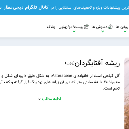
کانال تلگرام دیجی‌عطار
رین پیشنهادات ویژه و تخفیف‌های استثنایی را در
د
روغن ها
دمنوش ها
پوست/مو/زیبایی
وبلاگ
ریشه آفتابگردان
(
وزن
)
گل گیاهی است از خانواده ی Asteraceae، به شکل طبق دایره 
معمولا ۴۰ تا ۵۰ سانتی متر که دور آن زبانه های زرد رنگ قرار گرفته و کف آ
تخم است.
مشاهده بیشتر
ادامه مطلب
مشاهده بیشتر
مشاهده بیشتر
بیشتر
مشاهده بیشتر