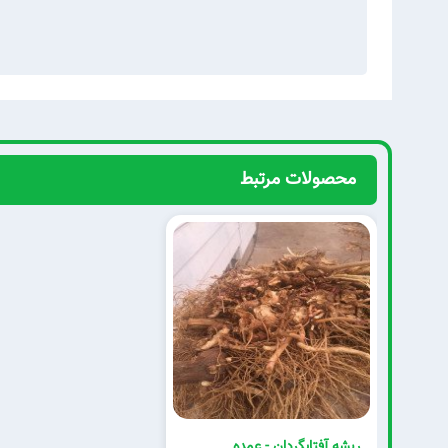
محصولات مرتبط
ریشه آفتابگردان - عمده