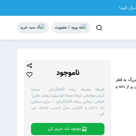
نبال کنید!
ورود / عضویت
سبد خرید
ناموجود
ای شکل و بزرگ به قطر
ن پر از دانه و
طریقه مصرف ریشه آفتابگردان :
مزمزه
کردن,موضعی (پماد/ضماد/لوسیون/روغن مالی)
خواص درمانی ریشه آفتابگردان :
- برای تسکین
درد دندان و افزایش میل جنسی مصرف می
ش
...
موجود شد خبرم کن