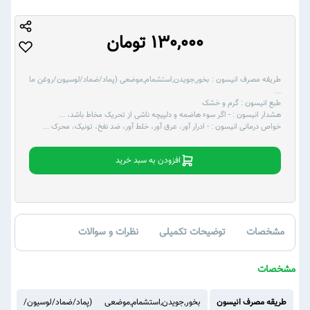
130,000 تومان
طریقه مصرف انیسون :
بخور,جویدن,استشمام,موضعی (پماد/ضماد/لوسیون/روغن ما
...
طبع انیسون :
گرم و خشک
هشدار انیسون :
- اگر سوء هاضمه و دلپیچه ناشی از تحریک مخاط باشد،
...
خواص درمانی انیسون :
- ادرار آور، عرق آور، خلط آور، ضد نفخ، تونیک، محرک
...
افزودن به سبد خرید
مشخصات
توضیحات تکمیلی
نظرات و سوالات
مشخصات
طریقه مصرف انیسون
بخور,جویدن,استشمام,موضعی (پماد/ضماد/لوسیون/