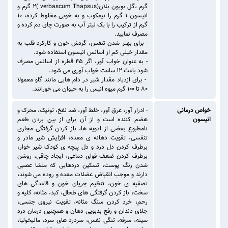
گرم ،گل بویون بلان(verbascum Thapsus )۲ گرم و
انیسون ۱ گرم را نیمکوب و به خوبی مخلوط کرده، ۱۰
گرم از ترکیب را با یک لیتر آب به صورت چای دم کرده و
مصرف نمایید.
- برای بهتر شدن تنفس، گردش خون و کارکرد قلب به
مقدار خیلی کم از اسانس انیسون استفاده شود.
- به عنوان خواب آور، اگر ۴۵ قطره از اسانس مصرف
شود باعث ۱۲ ساعت خواب آوری می شود.
- برای ازدیاد مقدار شیر در دام هایی مانند گاو معمولا
۸۰ تا ۱۰۰ گرم میوه انیس را به حیوان می خورانند.
خواص درمانی
- ادرار آور، عرق آور، خلط آور، ضد نفخ، تونیک، محرک و
انیسون
هضم کننده است و از آن برای از بین بردن طعم
نامطبوع بعضی از ادویه ها، باز کردن گرفتگی مجاری
تنفسی، تقویت دهانه ی معده، افزایش شیر مادر و
برطرف کردن دل درد و دل پیچه ی کودک شیر خوار،
برطرف کردن ضعف قوای دماغی، ایجاد چاقی، روشن
شدن رنگ پوست، تسکین دردهایی که منشا عصبی
دارند و موجب انقباض عضلات معده و روده می شوند،
تصفیه ی خون، تنظیم جریان خون و قاعدگی های
سخت، باز کردن گرفتگی های طحال، کبد، مثانه، کلیه و
رحم، خرد کردن سنگ مثانه، تقویت نیروی جنسی،
جلای دندان و رفع بدبویی دهان و همچنین درمان درد
سینه، سرفه، تنگی نفس، سردرد های سرد، مالیخولیا،