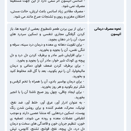
- اسانس انیسون اثر سمی دارد از این جهت مستقیما
مصرف نمی شود.
- مصرف مقادیر زیاد اسانس باعث لرزش، حالت مستی،
احتقان مغزی و ریوی و تشنجات صرع مانند می شود.
نحوه مصرف درمانی
- برای از بین بردن طعم نامطبوع بعضی از ادویه ها، باز
انیسون
کردن گرفتگی مجاری تنفسی و تسکین سردرد های
سرد، آن را در دهان بجوید.
- برای تقویت دهانه ی معده و درمان درد سینه، سرفه و
تنگی نفس، آن را بجوید و بخورید.
- برای افزایش شیر مادر و برطرف کردن دل درد و دل
پیچه ی کودک شیر خوار، مادر آن را بجوید و بخورد.
- برای برطرف کردن ضعف قوای دماغی و درمان
مالیخولیا، آن را نرم بکوبید، بعد با گل قند مخلوط کنید
و بخورید.
- برای درمان بواسیر بادی، آن را همراه با تخم کرفس و
شکر نرم بکوبید و هر روز بخورید.
- برای ایجاد چاقی، چهل روز صبح ناشتا آن را با انجیر
بخورید.
- به عنوان ادرار آور، عرق آور، خلط آور، ضد نفخ،
تونیک، محرک، هضم کننده و برای روشن شدن رنگ
پوست، تسکین دردهایی که منشا عصبی دارند و موجب
انقباض عضلات معده و روده می شوند، تصفیه ی
خون، تنظیم جریان خون و قاعدگی های سخت و درمان
دل درد، دل پیچه، نفخ، قولنج، تشنج، کابوس، تپش