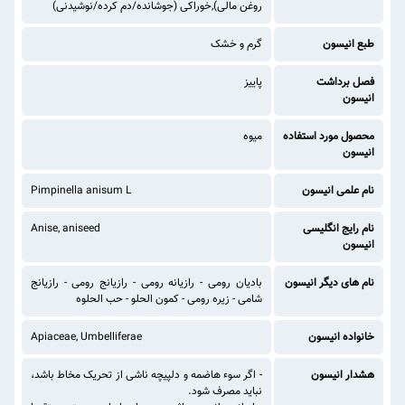
روغن مالی),خوراکی (جوشانده/دم کرده/نوشیدنی)
طبع انیسون
گرم و خشک
فصل برداشت
پاییز
انیسون
محصول مورد استفاده
میوه
انیسون
نام علمی انیسون
Pimpinella anisum L
نام رایج انگلیسی
Anise, aniseed
انیسون
نام های دیگر انیسون
بادیان رومی - رازیانه رومی - رازیانج رومی - رازیانج
شامی - زیره رومی - کمون الحلو - حب الحلوه
خانواده انیسون
Apiaceae, Umbelliferae
هشدار انیسون
- اگر سوء هاضمه و دلپیچه ناشی از تحریک مخاط باشد،
نباید مصرف شود.