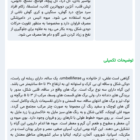
بواسیر بادی، دل درد، دل پیچه، قولنج، تشنج، کابوس،
تپش قلب، آنژین دوپواترین کاذب، استسقا، زکام افراد
سرد مزاج، درد گوش، سنگینی و کری گوش ناشی از
ضربه استفاده می شود. میوه انیس در دامپزشکی
مصرف فراوان دارد و مخصوصا به منظور تقویت حرکات
دودی شکل روده بکار می رود به علاوه برای جلوگیری از
نفخ و زیاد کردن شیر گاو و دام ها مصرف می شود.
توضیحات تکمیلی
گیاهی است علفی، از خانواده ی umbelliferae، یک ساله، دارای ریشه ای راست،
دوکی شکل و ساقه ای بی کرک و استوانه ای به ارتفاع ۳۰ تا ۵۰ سانتیمتر می باشد.
این گیاه دارای سه نوع برگ است. برگ های واقع در ساقه، قلبی شکل، مدور با
بریدگی های دندانه دار، ولی برگ های قسمت های وسط، مرکب از ۳ تا ۵ برگچه ی
نوک تیز و برگ های انتهای ساقه، سه قسمتی و دارای تقسیمات باریک وکامل است.
گل های کوچک و سفید رنگ آن مجموعا به صورت چتر مرکب مجتمع می گردد.
میوه اش کوچک، گلابی شکل و به رنگ های سبز مایل به خاکستری یا زرد مایل به
سبز است. بر روی میوه خطوط طولی با تارهای ریز و فروان وجود دارد. بوی میوه ی
آن معطر و مطبوع و طعم آن گرم و معطر است. میوه ها اندام دارویی این گیاه را
تشکیل می دهند. این گیاه بومی ایران، آسیای صغیر، مصر و جزایر یونان است و در
مکزیک، اسپانیا، شوروی، آلمان، ترکیه، ایتالیا و سایر کشورهای مناطق معتدل به