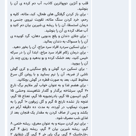
قلب و آنژین دوپواترین کاذب، آب دم کرده ی آن را
بنوشید.
- برای باز کردن گرفتگی های طحال، کبد، مثانه، کلیه و
رحم، خرد کردن سنگ مثانه، تقویت نیروی جنسی و
درمان استسقا، آن را با ریشه ی شیرین بیان دم کنید و
آب صاف کرده ی آن را بنوشید.
- برای جلای دندان و رفع بدبویی دهان، گرد کوبیده ی
آن را با مسواک به دندان بمالید.
- برای تسکین سردرد افراد سرد مزاج، آن را بخور دهید.
- برای درمان زکام افراد سرد مزاج، ابتدا آن را در سرکه
خیس کنید، بعد خشک کرده و بو بدهید و روزی چند بار
آن را ببویید.
- برای تسکین درد گوش و رفع سنگینی و کری گوش
ناشی از ضربه، آن را نرم بسایید و با روغن گل سرخ
مخلوط کنید، بعد به صورت قطره در گوش بچکانید.
- برای هضم غذا و به عنوان خواب آور ملایم برگ نارج
۲۰ گرم، سرشاخه برگدار و گلدار شاهپسند وحشی ۱۵
گرم، انیسون ۱۵ گرم، بادرنجبویه ۱۵ گرم، نعناع ۱۵ گرم،
غنچه باز نشده نارنج ۵ گرم و گل زیرفون ۱۰ گرم را به
صورت نیمکوب در آورده، به مدت ده دقیقه آرام دم
بکشد و پس از صاف کردن به مقدار یک فنجان بعد از
غذای شب مصرف شود.
- برای نرم کردن سینه و به عنوان معرق، ریشه ختمی ۸
گرم، ریشه شیرین بیان ۴ گرم، ریشه زنبق ۴ گرم
،خارخاسک ۴ گرم، برگ پای خر ۴ گرم، گل شقایق ۲