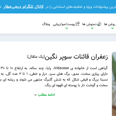
کانال تلگرام دیجی‌عطار
رین پیشنهادات ویژه و تخفیف‌های استثنایی را در
د
روغن ها
دمنوش ها
پوست/مو/زیبایی
وبلاگ
زعفران قائنات سوپر نگین
(
یک مثقال
)
گی
دارای پیازی سخت، مدور، برگ های سبز، دراز
نسبتا بزرگ و قیفی شکل که به شش گلبرگ منتهی می شوند و ریشه ای به
مشاهده بیشتر
سخت و گوشت دار با پوسته ای قهوه ای رنگ.
مشاهده بیشتر
ادامه مطلب
مشاهده بیشتر
بیشتر
مشاهده بیشتر