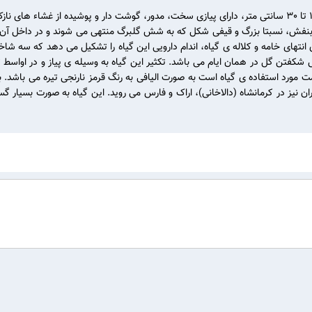
گیاهی است از خانواده ی Iridaceae، پایا، چند ساله، به ارتفاع 10 تا 30 سانتی متر، دارای پیازی سخت، مدور، گوش
نی خارج می شوند، 1 تا 2 عدد گل، به رنگ بنفش، نسبتا بزرگ و قیفی شکل که به شش گلبرگ منتهی می شون
انتهای خامه و کلاله ی گیاه، اندام دارویی این گیاه را تشکیل می دهد که سه شا
کفتن گل در همان ایام می باشد. تکثیر این گیاه به وسیله ی پیاز و در اواسط تیر
مت مورد استفاده ی گیاه است به صورت الیافی به رنگ قرمز نارنجی تیره می باش
ان نیز در کرمانشاه (دالاخانی)، اراک و فارس می روید. این گیاه به صورت بسیار 