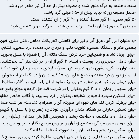
سقط دهنده، به مرگ منجر شده و مصرف بیش از حد آن نیز مخدر می باشد.
-مقدار مصرف روزانه نباید بیش از 650 میلی گرم باشد.
-5 گرم سمی، 10 گرم سقط کننده و 20 گرم از آن کشنده است.
-بوییدن گرد نرم زعفران باعث سردرد های شدید، سرگیجه و رعشه می شود.
-به عنوان ادرار آور، عرق آور و نیز برای کاهش تحریکات دماغی، غنی سازی خو
بلغمی مغز و دستگاه عصبی، تقویت قلب و درمان درد معده، درد عصبی، تشنج، 
-برای ایجاد نشاط و همچنین خرد کردن سنگ مثانه، آن را همراه با عسل بخورید
-برای درمان خونریزی زیر پوست و آبسه، ۲ گرم از آن را در یک لیتر آب بجوشانید و شیره ی آن را به بیمار بدهید.
-به عنوان مسکن، مقوی بدن، نیروبخش، محرک قوه ی باه و نیز برای تقویت کب
آن و نیز درمان درد معده و تشنج های آن، ۱۵ گرم از آن را در یک لیتر آب جوش دم کنید و هر روز ۲ تا ۳ فنجان از آن را بنوشید.
-برای درمان ورم کیسه ی صفرا، هر روز یک نخود از آن را بسایید، با گلاب مخلوط 
-برای تسهیل زایمان، ۱ تا ۲ گرم زعفران را در شربت قند حل کرده و موقع وضع حمل به زن باردار بدهید.
-برای تسکین سردرد ناحیه ی شقیقه، زعفران را نرم بسایید، با گلاب خالص مخلو
-برای برطرف کردن لک های قهوه ای صورت، آن را همراه با نشاسته هر شب ضماد
-برای تسکین خارش در هنگام دندان درآوردن کودکان، زعفران را با عسل یا گلیسی
-برای درمان ورم ملتحمه و جراحت چشم و همچنین افزایش دید آن، زعفران را با 
-برای درمان خون مردگی، مشمع زعفران را بر روی موضع بگذارید، بهبود می یابد.
-برای تسکین درد رحم و مقعد، آن را به صورت شیاف استفاده کنید.
-برای تسکین درد، مقداری از آن را در شیر فرفیون مخلوط کرده و بر روی موضع ض