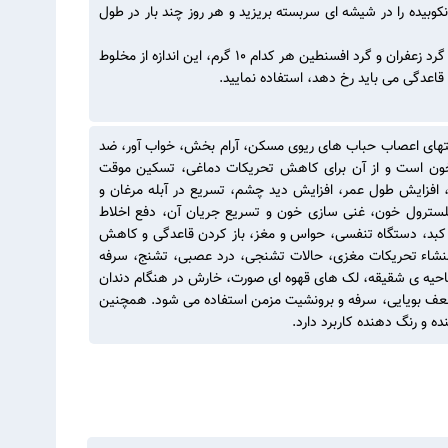
کوبیده را در شیشه ای سربسته بریزید و هر روز چند بار در طول
-برای باز کردن قاعدگی، گرد سابین، گرد رو سداب)، صبر زرد هر کدام ۰/۰۵ گرم، گرد زعفران و گرد افسنطین هر کدام ۱۰ گرم، این اندازه از مخلوط
ی انتهای اعصاب حباب های ریوی مسکن، آرام بخش، خواب آور، ضد
ون است و از آن برای کاهش تحریکات دماغی، تسکین موقت
افزایش طول عمر، افزایش دید چشم، تسریع در آبله مرغان و
سترول خون، غنی سازی خون و تسریع جریان آن، دفع اخلاط
کبد، دستگاه تنفسی، حواس و مغز، باز کردن قاعدگی و کاهش
 منشاء تحریکات مغزی، حالات تشنجی، درد عصبی، تشنج، سرفه
احیه ی شقیقه، لک های قهوه ای صورت، خارش در هنگام دندان
عف بویایی، سرفه و برونشیت مزمن استفاده می شود. همچنین
 و رنگ دهنده کاربرد دارد.