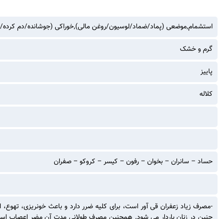
استشمام,موضعی (پماد/ضماد/لوسیون/روغن مالی),خوراکی (جوشانده/دم کرده/
گرم و خشک
پاییز
کلاله
حساد – سانران – بخوان – رفون – کیسر – کروکو – صفران
-مصرف زیاد زعفران قی آور است، برای کلیه ضرر دارد و باعث خونریزی، تهوع،
جنین در زنان باردار می شود. همچنین مصرف طولانی مدت آن مضر اعصاب است