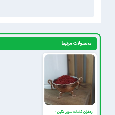
محصولات مرتبط
زعفران قائنات سوپر نگین -