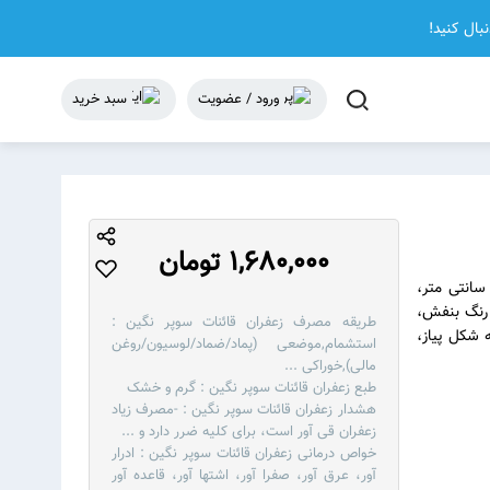
نبال کنید!
ورود / عضویت
سبد خرید
1,680,000 تومان
اهی است از خانواده ی Iridaceae، پایا، چند ساله، به ارتفاع 10 تا 30 سانتی متر،
 و خطی، 1 تا 2 عدد گل، به رنگ بنفش،
طریقه مصرف زعفران قائنات سوپر نگین :
 شکل پیاز،
استشمام,موضعی (پماد/ضماد/لوسیون/روغن
مالی),خوراکی
...
طبع زعفران قائنات سوپر نگین :
گرم و خشک
هشدار زعفران قائنات سوپر نگین :
-مصرف زیاد
زعفران قی آور است، برای کلیه ضرر دارد و
...
خواص درمانی زعفران قائنات سوپر نگین :
ادرار
آور، عرق آور، صفرا آور، اشتها آور، قاعده آور