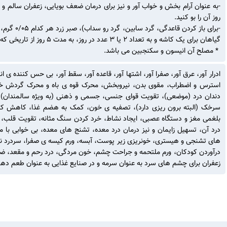
-به عنوان آرام بخش و خواب آور و نیز برای درمان ضعف بویایی، زعفران سالم و ن
روز آن را بو کنید.
گیاهان برای یک کاشه و به تعداد ۲ یا ۳ عدد در روز، به مدت ۵ روز از تاریخی که قاعدگی می باید رخ دهد، استفاده نمایید.
* مصلح آن انیسون و سکنجبین می باشد.
ادرار آور، عرق آور، صفرا آور، اشتها آور، قاعده آور، سقط آور، بی حس کننده 
استرس و اضطراب، مقوی بدن، نیروبخش، محرک قوه ی باه و محرک گردش خ
دندان درد (موضعی)، تقویت قوای جنسی، جسمی و ذهنی (به ویژه سالمندان)، 
سرخک (البته برون ریزی دارد)، تصفیه ی خون، کمک به هضم غذا، کاهش کل
بلغمی مغز و دستگاه عصبی، ایجاد نشاط، خرد کردن سنگ مثانه، تقویت قلب، 
درد آن، تسهیل زایمان و نیز درمان درد معده، تشنج های معده، بی خوابی با
های تشنجی و هیستری، خونریزی زیر پوست، آبسه، ورم کیسه ی صفرا، سردرد ن
درآوردن کودکان، ورم ملتحمه و جراحت چشم، خون مردگی، درد رحم و مقعد، ض
زعفران برای چشم های سرد به عنوان سرمه و در صنایع غذایی به عنوان طعم دهنده