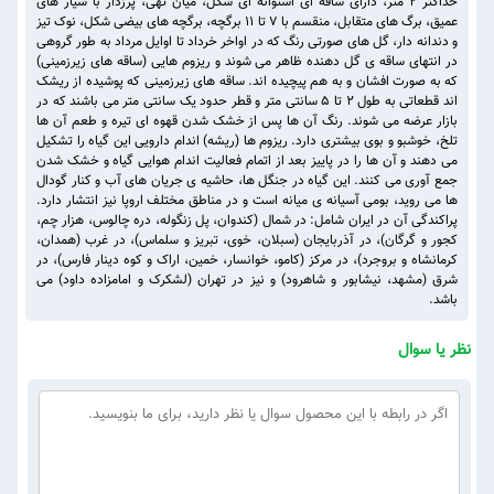
حداکثر ۲ متر، دارای ساقه ای استوانه ای شکل، میان تهی، پرزدار با شیار های
عمیق، برگ های متقابل، منقسم با ۷ تا ۱۱ برگچه، برگچه های بیضی شکل، نوک تیز
و دندانه دار، گل های صورتی رنگ که در اواخر خرداد تا اوایل مرداد به طور گروهی
در انتهای ساقه ی گل دهنده ظاهر می شوند و ریزوم هایی (ساقه های زیرزمینی)
که به صورت افشان و به هم پیچیده اند. ساقه های زیرزمینی که پوشیده از ریشک
اند قطعاتی به طول ۲ تا ۵ سانتی متر و قطر حدود یک سانتی متر می باشند که در
بازار عرضه می شوند. رنگ آن ها پس از خشک شدن قهوه ای تیره و طعم آن ها
تلخ، خوشبو و بوی بیشتری دارد. ریزوم ها (ریشه) اندام دارویی این گیاه را تشکیل
می دهند و آن ها را در پاییز بعد از اتمام فعالیت اندام هوایی گیاه و خشک شدن
جمع آوری می کنند. این گیاه در جنگل ها، حاشیه ی جریان های آب و کنار گودال
ها می روید، بومی آسیانه ی میانه است و در مناطق مختلف اروپا نیز انتشار دارد.
پراکندگی آن در ایران شامل: در شمال (کندوان، پل زنگوله، دره چالوس، هزار چم،
کجور و گرگان)، در آذربایجان (سبلان، خوی، تبریز و سلماس)، در غرب (همدان،
کرمانشاه و بروجرد)، در مرکز (کامو، خوانسار، خمین، اراک و کوه دینار فارس)، در
شرق (مشهد، نیشابور و شاهرود) و نیز در تهران (لشکرک و امامزاده داود) می
باشد.
نظر یا سوال