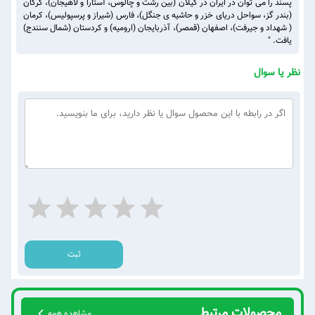
پسند را می توان در ایران در گیلان (بین رشت و چالوس، آستارا و لاهیجان)، گرگان
(بندر گز، سواحل دریای خزر و حاشیه ی جنگل)، فارس (شیراز و پرسپولیس)، کرمان
( شهداد و جیرفت)، اصفهان (قمصر)، آذربایجان (ارومیه) و کردستان (شمال سنندج)
یافت. "
نظر یا سوال
ثبت
محصولات مرتبط
مشاهده همه