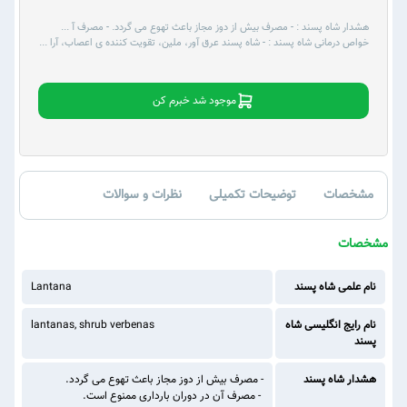
هشدار شاه پسند :
- مصرف بیش از دوز مجاز باعث تهوع می گردد. - مصرف آ
...
خواص درمانی شاه پسند :
- شاه پسند عرق آور، ملین، تقویت کننده ی اعصاب، آرا
...
موجود شد خبرم کن
مشخصات
توضیحات تکمیلی
نظرات و سوالات
مشخصات
نام علمی شاه پسند
Lantana
نام رایج انگلیسی شاه
lantanas, shrub verbenas
پسند
هشدار شاه پسند
- مصرف بیش از دوز مجاز باعث تهوع می گردد.
- مصرف آن در دوران بارداری ممنوع است.