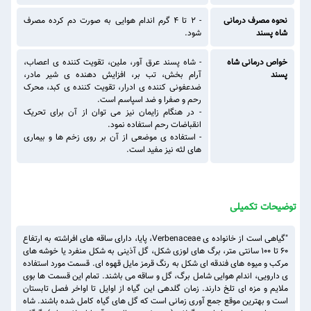
نحوه مصرف درمانی
- 2 تا 4 گرم اندام هوایی به صورت دم کرده مصرف
شاه پسند
شود.
خواص درمانی شاه
- شاه پسند عرق آور، ملین، تقویت کننده ی اعصاب،
پسند
آرام بخش، تب بر، افزایش دهنده ی شیر مادر،
ضدعفونی کننده ی ادرار، تقویت کننده ی کبد، محرک
رحم و صفرا و ضد اسپاسم است.
- در هنگام زایمان نیز می توان از آن برای تحریک
انقباضات رحم استفاده نمود.
- استفاده ی موضعی از آن بر روی زخم ها و بیماری
های لثه نیز مفید است.
توضیحات تکمیلی
"گیاهی است از خانواده ی Verbenaceae، پایا، دارای ساقه های افراشته به ارتفاع
60 تا 100 سانتی متر، برگ های لوزی شکل، گل آذینی به شکل منفرد یا خوشه های
مرکب و میوه های فندقه ای شکل به رنگ قرمز مایل قهوه ای. قسمت مورد استفاده
ی دارویی، اندام هوایی شامل برگ، گل و ساقه می باشند. تمام این قسمت ها بوی
ملایم و مزه ای تلخ دارند. زمان گلدهی این گیاه از اوایل تا اواخر فصل تابستان
است و بهترین موقع جمع آوری زمانی است که گل های گیاه کامل شده باشند. شاه