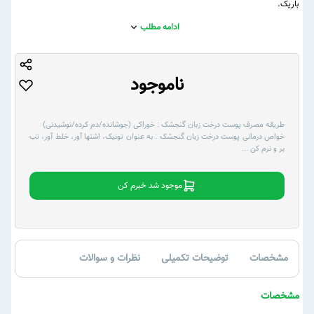
باریک.
ادامه مطلب
ناموجود
طریقه مصرف پوست درخت زبان گنجشک :
خوراکی (جوشانده/دم کرده/نوشیدنی)
خواص درمانی پوست درخت زبان گنجشک :
به عنوان تونیک، اشتها آور، خلط آور، تب
بر و نرم کن
...
موجود شد خبرم کن
مشخصات
توضیحات تکمیلی
نظرات و سوالات
مشخصات