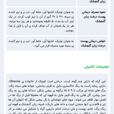
زبان گنجشک
نحوه مصرف درمانی
به عنوان تونیک، اشتها آور، خلط آور، تب بر و نرم کننده
پوست درخت زبان
ی سینه، ۳۰ تا ۴۰ گرم از آن را نیم کوب کرده، در یک
گنجشک
لیتر آب به مدت ۵ دقیقه بجوشانید و هر روز سه مرتبه،
هر بار یک فنجان از آب صاف کرده ی آن را قبل از غذا
بنوشید.
خواص درمانی پوست
به عنوان تونیک، اشتها آور، خلط آور، تب بر و نرم کننده
درخت زبان گنجشک
ی سینه مورد مصرف قرار می گیرد.
توضیحات تکمیلی
این گیاه که دارای چند گونه است، درختی است کوچک از خانواده ی Oleacea،
دارای ریشه راست به رنگ خاکستری مایل به قرمز، وحشی، جوانه های سیاه رنگ،
برگ های شانه ای مرکب با ۹ تا ۱۵ برگچه ی بیضی شکل، دندانه های ریز به رنگ
سبز روشن، گل هایی به رنگ قرمز مایل به قهوه ای که معمولا قبل از برگ ها در
فصل بهار ظاهر می شوند، میوه های خوشه‌ای با بال بیضی شکل که انتهای آن ها
تیز و قاعده ی آنها منحنی است و دانه های باریک، شبیه زبان گنجشک و قهوه ای
رنگ.برگ، تخم، پوست و مان درخت اندام دارویی گیاه را تشکیل می دهند.بر اثر
ایجاد کردن شکاف بر روی درخت، ماده ای ترشح می شود به نام مان که در