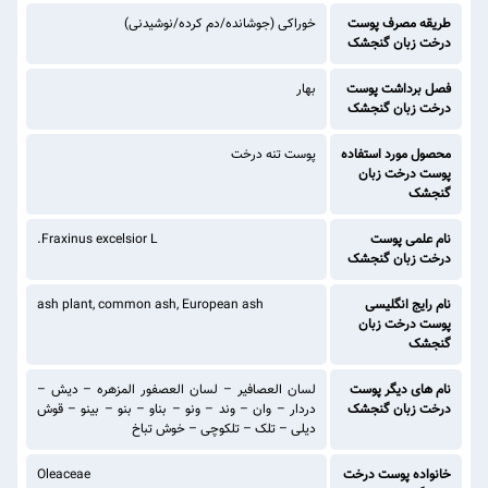
طریقه مصرف پوست
خوراکی (جوشانده/دم کرده/نوشیدنی)
درخت زبان گنجشک
فصل برداشت پوست
بهار
درخت زبان گنجشک
محصول مورد استفاده
پوست تنه درخت
پوست درخت زبان
گنجشک
نام علمی پوست
.Fraxinus excelsior L
درخت زبان گنجشک
نام رایج انگلیسی
ash plant, common ash, European ash
پوست درخت زبان
گنجشک
نام های دیگر پوست
لسان العصافیر – لسان العصفور المزهره – دیش –
درخت زبان گنجشک
دردار – وان – وند – ونو – بناو – بنو – بینو – قوش
دیلی – تلک – تلکوچی – خوش تباخ
خانواده پوست درخت
Oleaceae