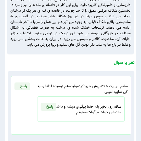
داروسازی و دامپزشکی کاربرد دارد. برای این کار در فاصله ی ماه های تیر و مرداد،
نخستین شکاف عرضی عمیق را تا حد چوب، در قاعده ی تنه ی هر یک از درختان
ایجاد می کنند و سپس مرتبا در هر روز شکاف های مجددی در فاصله ی ۵
سانتیمتری بالای شکاف قبلی، به وجود می آورند و این عمل را مرتبا تا آخر تابستان
ادامه می دهند. ترشحات خشک شده ی درخت به صورت قطعاتی به اشکال
مختلف در بازرگانی عرضه می شود.این درخت در نواحی جنوب ایتالیا و جزایر
اطراف آن، مخصوصا کالابر و سیسیل می روید، در ایران به حالت وحشی نمی روید
و فقط در باغ ها به علت دارا بودن گل های سفید و زیبا پرورش می یابد.
نظر یا سوال
سلام من یک هفته پیش خریدکردمولیدستم نرسیده لطفا رسید
پاسخ
گی نمایید امینی
سلام روز بخیر بله حتما پیگیری میشه و با ش
پاسخ
ما تماس خواهیم گرفت ممنونم