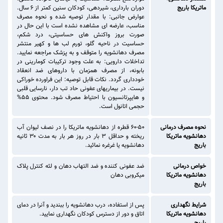
ماتریکا باریج
دوران بارداری، شیردهی، کودکان سنین کمتر از ۶ سال.
عوارض جانبی: با مقدار توصیه شده و نحوه مصرف
مناسب، عارضه ای مشاهده نشده است با این حال در
صورت بروز واکنش های حساسیتی، درد شکم،
حساسیت در ناحیه گلو، تورم لب ها و کهیر منتشر
مصرف دهانشویه را متوقف و به پزشک مراجعه نمایید.
تداخلات دارویی: به علت وجود ترکیبات کومارینی در
بابونه، از مصرف همزمان با داروهای ضد انعقاد
خودداری گردد. نکات قابل توصیه: این فراورده خوراکی
نیست. در بیماریهای عفونی حاد تب دار، نارسایی قلبی
و هایپرتانسیون با احتیاط مصرف شود. محتوی ۵۵%
حجمی اتانول است.
نحوه مصرف درمانی
۶۰-۵۰ قطره از دهانشویه ماتریکا را در نصف لیوان آب
دهانشویه ماتریکا
ریخته و حداقل ۳ بار در روز هر بار به مدت ۳۰ ثانیه
باریج
دهانشویه یا غرغره نمائید.
خواص درمانی
ضد عفونی کننده و ضد التهاب دهان و لثه کنترل پلاک
دهانشویه ماتریکا
میکروبی دهان
باریج
شرایط نگهداری
پس از استفاده، درب دهانشویه را ببندید و آنرا در دمای
دهانشویه ماتریکا
اتاق و دور از دسترس کودکان نگهداری نمایید.