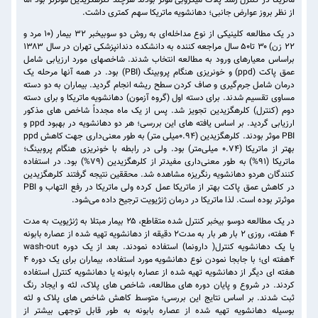
ماتریکا در کنترل رشد پلاک میکروبی موثر بودند هرچند کلرهگزیدین موثرتر بود اما
از نظر بروز عوارض جانبی؛ دهانشویه ماتریکا سهم کمتری داشت.
در یک مطالعه‌ کلینیکى از نوع مداخله‌اى به روش دو سوبیخبر ۳۲ بیمار (۱۰ مرد و
۲۲ زن) ۳۰ تا۵۰ سال مراجعه کننده به دانشکده دندانپزشکی تهران در سال ۱۳۸۳
براساس معیارهای ورود به مطالعه انتخاب شدند. شاخصهای مورد ارزیابی شامل
عمق پاکت (ppd) و خونریزی هنگام پروبینگ (PBI) بود. در همه آنها مرحله یک
درمان شامل جرم‌گیری و صاف کردن سطح ریشه انجام گردید. بیماران به دو دسته
مساوی تقسیم شدند. برای دسته اول (گروه آزمون) دهانشویه ماتریکا و برای دسته
دوم (کنترل) کلرهگزیدین تجویز شد. پس از یک ماه مجدداً شاخص های مذکور
ارزیابی گردید. بر اساس یافته های این بررسی؛ هر دو دهانشویه در بهبود ppd و
PBI موثر بودند. کلرهگزیدین (۰.۹۴میلی متر) به طور معنی‌داری جهت کاهش ppd
بهتر از ماتریکا (۰.۷۴ میلی‌متر) بود. ولی در رابطه با خونریزی هنگام پروبینگ؛
ماتریکا (۹۱%) به طور معنی‌داری مفیدتر از کلرهگزیدین (۷۹%) بود. در استفاده
کنندگان هردو دهانشویه رنگریزه مشاهده شد. محققین نتیجه گرفتند کلرهگزیدین
در کاهش عمق پاکت بهتر از ماتریکا عمل کرده ولی ماتریکا در رفع التهاب و PBI
موثرتر بوده است. لذا ماتریکا در درمان ژنژیویت ترجیح داده می‌شود.
در یک مطالعه دوسو بیخبر کنترل شده متقاطع، ۲۵ بیمار مبتلا به ژنژیویت به مدت
۴ هفته، روزی ۲ بار هر بار به مدت۲ دقیقه از دهانشویه تهیه شده از عصاره بابونه
یا یک دهانشویه کنترل( دارونما) استفاده نمودند. بعد از یک دوره wash-out
4هفته ای؛ با جابجا نمودن نوع دهانشویه مورد استفاده، بیماران برای یک دوره ۴
هفته ای دیگر از دهانشویه تهیه شده از عصاره بابونه یا دهانشویه کنترل استفاده
کردند. در شروع و پایان دوره های مطالعه، شاخص های پلاک، لثه و ایجاد رنگ
ثبت شدند. بر اساس نتایج این بررسی؛ متوسط کاهش شاخص های پلاک و لثه
بوسیله دهانشویه تهیه شده از عصاره بابونه به طور قابل توجهی بیشتر از