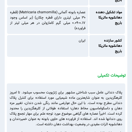
باریج
مواد تشکیل دهنده
عصاره بابونه آلمانی (Matricaria chamomilla) (قطره
دهانشویه ماتریکا
۳۰ میلی لیتری دارای قطره چکان) (بر اساس وجود
باریج
۰.۱۷-۰.۰۹ میلی گرم کامازولن در هر میلی لیتر از
فراورده)
کشور سازنده
ایران
دهانشویه ماتریکا
باریج
توضیحات تکمیلی
پلاک دندانی عامل سبب شناختی مشهور برای ژنژیویت محسوب میشود. تا امروز
کلرهگزیدین به عنوان شایعترین ماده شیمیایی مورد استفاده برای کنترل پلاک
دندانی مطرح بوده است. با این حال عوارضی مانند رنگی شدن دندان، تغییر مزه
دهان و داسکواماسیون مخاط دهان؛ استفاده طولانی از کلرهگزیدین را محدود
کرده است. اخیراً عصاره های گیاهی موضوع مورد توجه علم برای مهار تجمع پلاک
روی دندانها شده اند. استفاده از فراورده های حاوی بابونه به عنوان خمیردندان و
دهانشویه اثرات مفیدی در وضعیت بهداشت دهان داشته است.