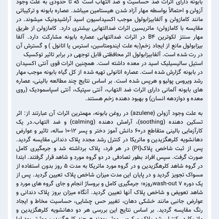
بابونه دارای اثرات ضد حساسیت و ضد التهاب است که تا حدودی به علت وجود
آزولن و احتمالاً بواسطه مهار آزاد شدن هیستامین میباشد. عصاره بابونه و ترکیباتی
مانند کامازولن و آلفابیزابولول موجب اکسیداسیون اسید آراشیدونیک میشوند. در
مقایسه با کامازولن؛ ماتریسین اثرات ضدالتهابی بیشتری دارد. کامازولن از طریق
مهار سنتز لکوترین B4 در اثرات ضدالتهابی عصاره بابونه مشارکت دارد. آلفا
بیزابولول مانع از ایجاد زخم(به علت ایندومتاسین، استرس یا اتانول ) و گسترش آن
در رت شده است. آلفابیزابولول اثر محافظتی قابل توجهی در برابر تاثیر توکسیک
استیل سالیسیلیک اسید در معده داشته است. همچنین اثرات قوی آنتی اکسیدان
در بابونه گزارش شده است. عصاره اتانولی تهیه شده از کل گیاه بابونه موجب مهار
رشد ویروس پولیو و هرپس شده است. بر اساس نتایج چند مطالعه بالینی، عصاره
های بابونه آلمانی دارای اثرات ضد التهاب، آنتی سپتیک، آنتی اسپاسمودیک (روی
معده و دوازدهه انسان) و بهبود دهنده زخم هستند.
به علت وجود آزولن (azulene) در روغن بابونه، مهمترین اثرات آن عبارتند از: اثر
تسکین دهنده (soothing)، آرامش دهنده (calming) و ضد التهاب.در یک
کارآزمایی بالینی متقاطع در۶۰ دانش آموز دختر و پسر ۱۲-۱۰ ساله، تاثیر و عوارض
دهانشویه کلرهگزیدین و ماتریکا در کنترل رشد مجدد پلاک دندانی مقایسه گردید.
پس از ثبت شاخص پلاک(PI) در هر فرد، پلاک برداشته شد و جرمگیری کامل
صورت گرفت. سپس افراد بطور تصادفی در دو گروه مورد و شاهد قرار گرفتند. ابتدا
در گروه شاهد کلرهگزیدین و در گروه مورد ماتریکا به مدت ۵ روز بدون استفاده از
مسواک تجویز گردید و در پایان این مدت میزان شاخص پلاک تعیین گردید. پس از
یک دوره wash-out 7روزه؛ جرمگیری کامل و بروساژ انجام و جای گروه های مورد و
شاهد تعویض و شاخص پلاک آنها تعیین گردید. آنگاه میزان بروز پلاک دندانی و
عوارض جانبی مانند خشکی دهان، تغییر حس چشایی، حساسیت مخاط و ایجاد
رنگ مقایسه گردید. بر اساس نتایج این بررسی هر دو دهانشویه کلرهگزیدین و