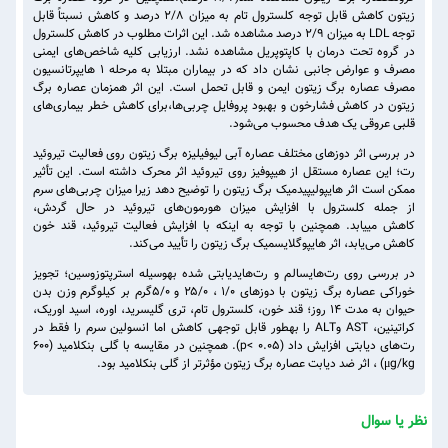
زیتون کاهش قابل توجه کلسترول تام به میزان ۲/۸ درصد و کاهش نسبتاً قابل
توجه LDL به میزان ۲/۹ درصد مشاهده شد. این اثرات مطلوب در کاهش کلسترول
در گروه تحت درمان با کاپتوپریل مشاهده نشد. ارزیابی کلیه شاخص‌های ایمنی
مصرف و عوارض جانبی نشان داد که در بیماران مبتلا به مرحله ۱ هایپرتانسیون
مصرف عصاره برگ زیتون ایمن و قابل تحمل است. این اثر همزمان عصاره برگ
زیتون در کاهش فشارخون و بهبود پروفایل چربی‌ها،برای کاهش خطر بیماری‌های
قلبی عروقی یک هدف محسوب می‌شود.
در بررسی اثر دوز‌های مختلف عصاره آبی لیوفیلیزه برگ زیتون روی فعالیت تیروئید
رت؛ این عصاره مستقل از هیپوفیز روی تیروئید اثر محرک داشته است. این تأثیر
ممکن است اثر هایپولیپیدمیک برگ زیتون را توضیح دهد زیرا میزان چربی‌های سرم
از جمله کلسترول با افزایش میزان هورمون‌های تیروئید در حال گردش،
کاهش مییابد. همچنین با توجه به اینکه با افزایش فعالیت تیروئید، قند خون
کاهش می‌یابد، اثر هایپوگلایسمیک برگ زیتون را تأیید می‌کند.
در بررسی روی رت‌هایسالم و رت‌هایدیابتی شده بهوسیله استرپتوزوسین؛ تجویز
خوراکی عصاره برگ زیتون با دوزهای ۱/۰ ، ۲۵/۰ و ۵/۰گرم بر کیلوگرم وزن بدن
حیوان به مدت ۱۴ روز؛ قند خون، کلسترول تام، تری گلیسرید، اوره، اسید اوریک،
کراتینین، AST وALT را بهطور قابل توجهی کاهش اما انسولین سرم را فقط در
رت‌های دیابتی افزایش داد (p< 0.05). همچنین در مقایسه با گلی بنکلامید (۶۰۰
μg/kg) ، اثر ضد دیابت عصاره برگ زیتون مؤثرتر از گلی بنکلامید بود.
نظر یا سوال