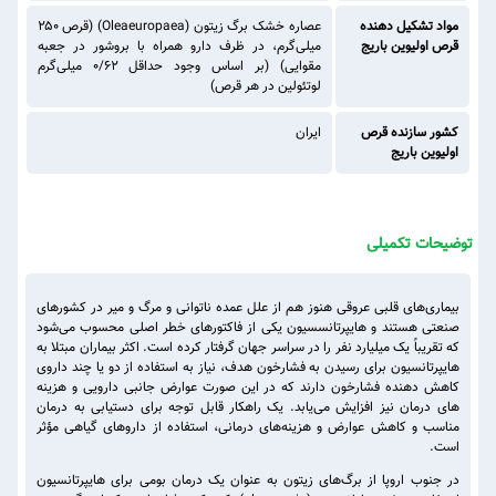
مواد تشکیل دهنده
عصاره خشک برگ زیتون (Oleaeuropaea) (قرص ۲۵۰
قرص اولیوین باریج
میلی‌گرم، در ظرف دارو همراه با بروشور در جعبه
مقوایی) (بر اساس وجود حداقل ۰/۶۲ میلی‌گرم
لوتئولین در هر قرص)
کشور سازنده قرص
ایران
اولیوین باریج
توضیحات تکمیلی
بیماری‌های قلبی عروقی هنوز هم از علل عمده ناتوانی و مرگ و میر در کشورهای
صنعتی هستند و هایپرتانسسیون یکی از فاکتورهای خطر اصلی محسوب می‌شود
که تقریباً یک میلیارد نفر را در سراسر جهان گرفتار کرده است. اکثر بیماران مبتلا به
هایپرتانسیون برای رسیدن به فشارخون هدف، نیاز به استفاده از دو یا چند داروی
کاهش دهنده فشارخون دارند که در این صورت عوارض جانبی دارویی و هزینه
های درمان نیز افزایش می‌یابد. یک راهکار قابل توجه برای دستیابی به درمان
مناسب و کاهش عوارض و هزینه‌های درمانی، استفاده از داروهای گیاهی مؤثر
است.
در جنوب اروپا از برگ‌های زیتون به عنوان یک درمان بومی برای هایپرتانسیون