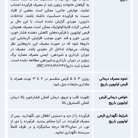
به گیاهان خانواده زیتون باید از مصرف فرآورده اجتناب
نمایند. عوارض جانبی: ممکن است بعضی از افراد
نسبت به فرآورده حساسیت داشته باشند. تداخلات
دارویی: موردی گزارش نشده است، با این حال بر
اساس اثرات فارماکولوژیک ممکن است مصرف همزمان
قرص اولیوین با فرآورده‌های کاهش دهنده فشار خون،
چربی خون و قند خون موجب افزایش اثربخشی این
داروها شود که در صورت مصرف این داروهازیر نظر
پزشک، می‌تواند تداخل اثر مفیدی باشد. مصرف در
دوران بارداری و شیردهی: ایمنی مصرف عصاره برگ
زیتون در دوران بارداری و شیردهی مطالعه نشده است.
شماره ثبت دارو(IRC:1228148347)
نحوه مصرف درمانی
روزی ۳ تا ۵ قرص منقسم در ۲ تا ۳ نوبت همراه با
قرص اولیوین باریج
مقداری مایعات میل شود.
خواص درمانی قرص
تقویت قلب و عروق درمان کمکی فشارخون بالا درمان
اولیوین باریج
کمکی کلسترول بالا
شرایط نگهداری قرص
فرآورده را از دید و دسترس اطفال دور نگهدارید. پس از
اولیوین باریج
مصرف فرآورده، در آنرا محکم ببندید. فرآورده را دور از
نور، در دمای۳۰-۱۵ درجه سانتیگراد و در ظرف کاملاً
سربسته نگهداری نمایید.