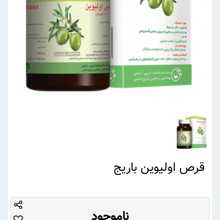
قرص اولیوین باریج
ناموجود