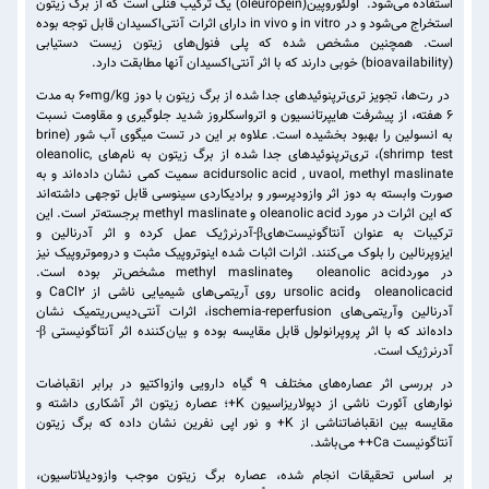
استفاده می‌شود. اولئوروپین(oleuropein) یک ترکیب فنلی است که از برگ زیتون
استخراج می‌شود و در in vitro و in vivo دارای اثرات آنتی‌اکسیدان قابل توجه بوده
است. همچنین مشخص شده که پلی فنول‌های زیتون زیست دستیابی
(bioavailability) خوبی دارند که با اثر آنتی‌اکسیدان آنها مطابقت دارد.
در رت‌ها، تجویز تری‌ترپنوئیدهای جدا شده از برگ زیتون با دوز ۶۰mg/kg به مدت
۶ هفته، از پیشرفت هایپرتانسیون و اترواسکلروز شدید جلوگیری و مقاومت نسبت
به انسولین را بهبود بخشیده است. علاوه بر این در تست میگوی آب شور (brine
shrimp test)، تری‌ترپنوئیدهای جدا شده از برگ زیتون به نام‌های ,oleanolic
acidursolic acid , uvaol, methyl maslinate سمیت کمی نشان داده‌اند و به
صورت وابسته به دوز اثر وازودپرسور و برادیکاردی سینوسی قابل توجهی داشته‌اند
که این اثرات در مورد oleanolic acid و methyl maslinate برجسته‌تر است. این
ترکیبات به عنوان آنتاگونیست‌هایβ-آدرنرژیک عمل کرده و اثر آدرنالین و
ایزوپرنالین را بلوک می‌کنند. اثرات اثبات شده اینوتروپیک مثبت و دروموتروپیک نیز
در موردoleanolic acid وmethyl maslinate مشخص‌تر بوده است.
oleanolicacid وursolic acid روی آریتمی‌های شیمیایی ناشی از CaCl۲ و
آدرنالین وآریتمی‌های ischemia-reperfusion، اثرات آنتی‌دیس‌ریتمیک نشان
داده‌اند که با اثر پروپرانولول قابل مقایسه بوده و بیان‌کننده اثر آنتاگونیستی β-
آدرنرژیک است.
در بررسی اثر عصاره‌های مختلف ۹ گیاه دارویی وازواکتیو در برابر انقباضات
نوارهای آئورت ناشی از دپولاریزاسیون K+؛ عصاره زیتون اثر آشکاری داشته و
مقایسه بین انقباضاتناشی از K+ و نور اپی نفرین نشان داده که برگ زیتون
آنتاگونیست Ca++ می‌باشد.
بر اساس تحقیقات انجام شده، عصاره برگ زیتون موجب وازودیلاتاسیون،