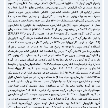
با مهار آنزیم تبدیل کننده آنژیوتانسین(ACE)، اتساع عروقو بلوک کانال‌های کلسیم
مرتبط است. در یک کارآزمایی بالینی دوسوبی‌خبر تصادفی موازی با کنترل فعال به
منظور ارزیابی اثر کاهش دهنده فشارخون، کاهش دهنده چربی خون و تحمل
مصرف عصاره برگ زیتون در مقایسه با کاپتوپریل در بیماران مبتلا به مرحله ۱
هایپرتانسیون فشارخون سیستولیک ۱۵۰-۱۴۰ میلی‌متر جیوه و فشارخون دیاستولیک
کمتر از ۹میلی‌متر جیوه (افزایش فشارخون سیستولیک به تنهایی) یا فشارخون
دیاستولیک ۹۹-۹۰ میلی‌مترجیوه، پس از ۴ هفته Run in period، ۸ هفته درمان
صورت گرفت. گروه عصاره برگ زیتون(۹۰ نفر)،از عصاره برگ زیتون(EFLA®۹۴۳)
با دوز ۵۰۰ میلی‌گرم ۲ بار در روز به مدت ۸ هفته استفاده کردند. گروه کاپتوپریل
(۸۹ نفر)، از قرص کاپتوپریلبا دوز ۱۲/۵ میلی‌گرم ۲ بار در روزبه مدت ۲ هفته
استفاده کردند سپس با توجه به پاسخ هر بیمار به درمان، در صورت لزوم از
کاپتوپریل با دوز ۲۵میلی گرم ۲ بار در روز استفاده شد. ارزیابی فشارخون هر هفته
و اندازه‌گیری پروفایل چربی هر ۴ هفته انجام شد.در گروه عصاره برگ زیتون ۷۸
نفر و در گروه کاپتوپریل ۸۴ نفر مطالعه را کامل کردند. در ابتدای بررسی، در گروه
عصاره برگ زیتونمتوسط فشارخون سیستولیک۱۴۹.۳±۵.۵۸میلی‌مترجیوه و متوسط
فشارخون دیاستولیک ۹۳.۹±۴.۵۱ میلی‌مترجیوه ودر گروه کاپتوپریلمتوسط
فشارخون سیستولیک ۱۴۸.۴±۵.۵۶ میلی‌مترجیوهو متوسط فشارخون دیاستولیک
۹۳.۸±۴.۸۸ میلی‌مترجیوه بود. بعد از ۸ هفته درمان، هر دو گروه کاهش قابل
توجه در فشارخون سیستولیک و دیاستولیکرا نسبت به مقادیر پایه نشان دادند و
بین دو گروه تفاوت معنی‌دار آماری مشاهده نشد. متوسط کاهش فشارخون
سیستولیک طی دوره درمان درگروه عصاره برگ زیتون −۱۱.۵±۸.۵ میلی‌مترجیوه و
در گروه کاپتوپریل −۱۳.۷±۷.۶میلی‌مترجیوه همچنین متوسط کاهش فشارخون
دیاستولیک طی دوره درمان درگروه عصاره برگ زیتون −۴.۸±۵.۵میلی‌مترجیوه و در
گروه کاپتوپریل−۶.۴±۵.۲ بود. کاهش قابل توجه میزان تری‌گلیسرید فقط در
گروهعصاره برگ زیتون مشاهده شد(۸/۷ درصد).همچنین در گروه عصاره برگ