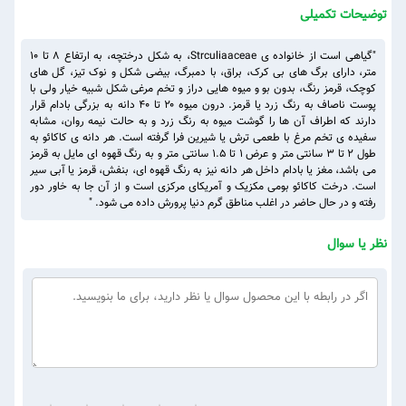
توضیحات تکمیلی
"گیاهی است از خانواده ی Strculiaaceae، به شکل درختچه، به ارتفاع ۸ تا ۱۰
متر، دارای برگ های بی کرک، براق، با دمبرگ، بیضی شکل و نوک تیز، گل های
کوچک، قرمز رنگ، بدون بو و میوه هایی دراز و تخم مرغی شکل شبیه خیار ولی با
پوست ناصاف به رنگ زرد یا قرمز. درون میوه ۲۰ تا ۴۰ دانه به بزرگی بادام قرار
دارند که اطراف آن ها را گوشت میوه به رنگ زرد و به حالت نیمه روان، مشابه
سفیده ی تخم مرغ با طعمی ترش یا شیرین فرا گرفته است. هر دانه ی کاکائو به
طول ۲ تا ۳ سانتی متر و عرض 1 تا 1.5 سانتی متر و به رنگ قهوه ای مایل به قرمز
می باشد، مغز یا بادام داخل هر دانه نیز به رنگ قهوه ای، بنفش، قرمز یا آبی سیر
است. درخت کاکائو بومی مکزیک و آمریکای مرکزی است و از آن جا به خاور دور
رفته و در حال حاضر در اغلب مناطق گرم دنیا پرورش داده می شود. "
نظر یا سوال