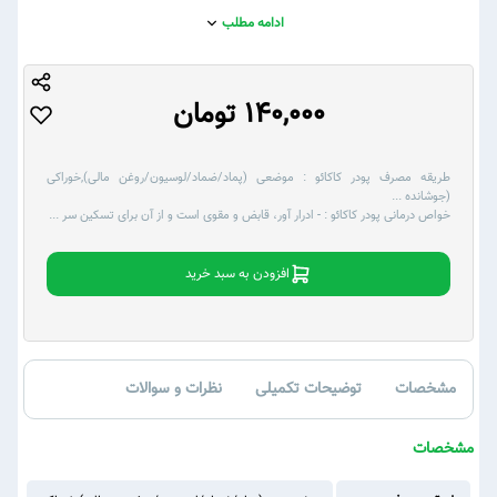
ادامه مطلب
140,000 تومان
طریقه مصرف پودر کاکائو :
موضعی (پماد/ضماد/لوسیون/روغن مالی),خوراکی
(جوشانده
...
خواص درمانی پودر کاکائو :
- ادرار آور، قابض و مقوی است و از آن برای تسکین سر
...
افزودن به سبد خرید
مشخصات
توضیحات تکمیلی
نظرات و سوالات
مشخصات