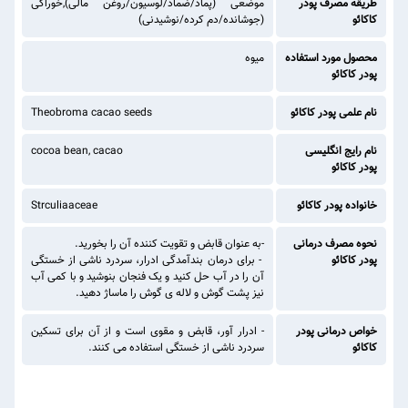
طریقه مصرف پودر
موضعی (پماد/ضماد/لوسیون/روغن مالی),خوراکی
کاکائو
(جوشانده/دم کرده/نوشیدنی)
محصول مورد استفاده
میوه
پودر کاکائو
نام علمی پودر کاکائو
Theobroma cacao seeds
نام رایج انگلیسی
cocoa bean, cacao
پودر کاکائو
خانواده پودر کاکائو
Strculiaaceae
نحوه مصرف درمانی
-به عنوان قابض و تقویت کننده آن را بخورید.
پودر کاکائو
- برای درمان بندآمدگی ادرار، سردرد ناشی از خستگی
آن را در آب حل کنید و یک فنجان بنوشید و با کمی آب
نیز پشت گوش و لاله ی گوش را ماساژ دهید.
خواص درمانی پودر
- ادرار آور، قابض و مقوی است و از آن برای تسکین
کاکائو
سردرد ناشی از خستگی استفاده می کنند.