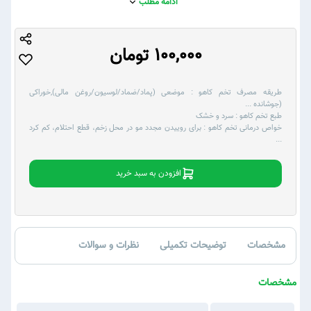
ادامه مطلب
100,000 تومان
طریقه مصرف تخم کاهو :
موضعی (پماد/ضماد/لوسیون/روغن مالی),خوراکی
(جوشانده
...
طبع تخم کاهو :
سرد و خشک
خواص درمانی تخم کاهو :
برای روییدن مجدد مو در محل زخم، قطع احتلام، کم کرد
...
افزودن به سبد خرید
مشخصات
توضیحات تکمیلی
نظرات و سوالات
مشخصات