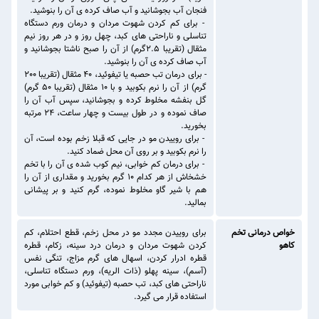
فنجان آب بجوشانید و آب صاف کرده ی آن را بنوشید.
- برای کم کردن شهوت مردان و درمان ورم دستگاه
تناسلی و ناراحتی های کبد، چهل روز و در هر روز نیم
مثقال (تقریبا 2.5گرم) از آن را صبح ناشتا بجوشانید و
آب صاف کرده ی آن را بنوشید.
- برای درمان تب حصبه یا تیفوئید، 40 مثقال (تقریبا 200
گرم) از آن را نرم بکوبید و با 10 مثقال (تقریبا 50 گرم)
گل بنفشه مخلوط کرده و بجوشانید، سپس آب آن را
صاف نموده و در طول بیست و چهار ساعت، 24 مرتبه
بخورید.
- برای روییدن مو در جایی که قبلا زخم بوده است، آن
را نرم بکوبید و بر روی آن محل ضماد کنید.
- برای درمان کم خوابی، نیم کوب شده ی آن را با تخم
خشخاش از هر کدام 10 گرم بخورید و مقداری از آن را
هم با شیر گاو مخلوط نموده، گرم کنید و بر پیشانی
بمالید.
خواص درمانی تخم
برای روییدن مجدد مو در محل زخم، قطع احتلام، کم
کاهو
کردن شهوت مردان و درمان درد سینه، زکام، قطره
قطره ادرار کردن، اسهال های گرم مزاج، تنگی نفس
(آسم)، سینه پهلو (ذات الریه)، ورم دستگاه تناسلی،
ناراحتی های کبد، تب حصبه (تیفوئید) و کم خوابی مورد
استفاده قرار می گیرد.