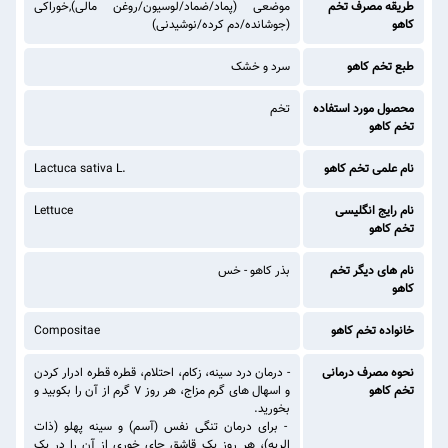
طریقه مصرف تخم
موضعی (پماد/ضماد/لوسیون/روغن مالی),خوراکی
کاهو
(جوشانده/دم کرده/نوشیدنی)
طبع تخم کاهو
سرد و خشک
محصول مورد استفاده
تخم
تخم کاهو
نام علمی تخم کاهو
Lactuca sativa L.
نام رایج انگلیسی
Lettuce
تخم کاهو
نام های دیگر تخم
بذر کاهو - خس
کاهو
خانواده تخم کاهو
Compositae
نحوه مصرف درمانی
- درمان درد سینه، زکام، احتلام، قطره قطره ادرار کردن
تخم کاهو
و اسهال های گرم مزاج، هر روز ۷ گرم از آن را بکوبید و
بخورید.
- برای درمان تنگی نفس (آسم) و سینه پهلو (ذات
الریه)، هر روز یک قاشق چای خوری از آن را در یک