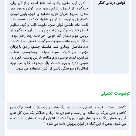
خواص درمانی کنگر
- ادرار آور، مقوی باه و ضد نفخ است و از آن برای
جلوگیری از اسهال، شکم روی، وزوز گوش و مور مور
شدن، تسریع جریان خون، تصفیه ی خون، پایین آوردن
کلسترول و اوره، باز کردن اشتها، کمک به هضم غذا،
ثابت نگه داشتن قوای بدن، تقویت قلب و کبد، تنظیم
اعمال کبد و جلوگیری از تجمع چربی در آن، جلوگیری از
ریزش مو و درمان کم خونی، جراحات ریه، زخم روده،
سنگ کلیه و مثانه، سردرد، سرگیجه، اضطراب، استسقا،
درد مفاصل، بیماری قند، مگسک چشم، زردی یا یرقان
مزمن، برونشیت، سیاه سرفه، روماتیسم، تصلب
شرایین، لوزه، بواسیر، ورم مثانه، خارش پوست، کمردرد،
نقرس (درد و ورم شست پا)، میخچه، گال، تب نوبه
(مالاریا) و سوختگی ناشی از آتش استفاده می شود.
توضیحات تکمیلی
"گیاهی است از تیره ی کاسنی، پایا، دارای برگ های پهن و دراز در ابعاد برگ های
کاهو و حتی بزرگ تر، ساقه ای راست و عمودی به ارتفاع حداکثر یک متر، گل های
آبی و بنفش رنگ و میوه های قهوه ای رنگ که در انتهای آن ها تارهای سفید دیده
می شود. نوعی از این گیاه در ایران پرورش داده می شود. "