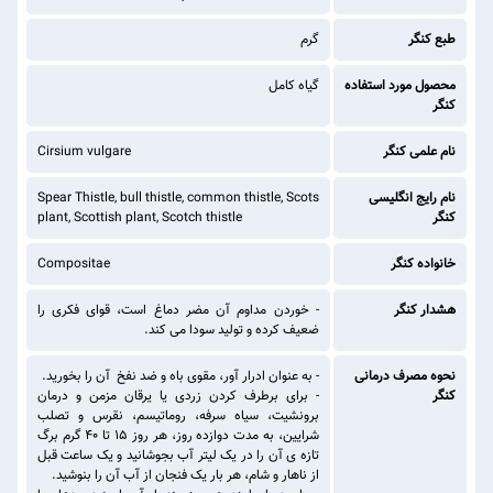
طبع کنگر
گرم
محصول مورد استفاده
گیاه کامل
کنگر
نام علمی کنگر
Cirsium vulgare
نام رایج انگلیسی
Spear Thistle, bull thistle, common thistle, Scots
کنگر
plant, Scottish plant, Scotch thistle
خانواده کنگر
Compositae
هشدار کنگر
- خوردن مداوم آن مضر دماغ است، قوای فکری را
ضعیف کرده و تولید سودا می کند.
نحوه مصرف درمانی
- به عنوان ادرار آور، مقوی باه و ضد نفخ آن را بخورید.
کنگر
- برای برطرف کردن زردی یا یرقان مزمن و درمان
برونشیت، سیاه سرفه، روماتیسم، نقرس و تصلب
شرایین، به مدت دوازده روز، هر روز 15 تا 40 گرم برگ
تازه ی آن را در یک لیتر آب بجوشانید و یک ساعت قبل
از ناهار و شام، هر بار یک فنجان از آب آن را بنوشید.