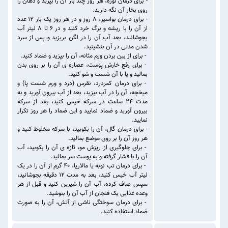
- برای درمان لوزه، هر روز چند بار آن را بپزید و دهان را
روی بخار آن نگه دارید.
- برای درمان بواسیر، ۸ روز و در هر روز یک بار ۱۲ عدد
از آن را با ریشه و برگ خرد کنید و در ۶ تا ۸ لیتر آب
بجوشانید، بعد آب آن را در لگن بریزید و پس از سرد
شدن مدتی در آن بنشینید.
- برای از بین بردن ورم مثانه، آن را بپزید و ضماد کنید.
- برای رفع خارش پوست، عصاره ی آن را بر روی بدن
بمالید و یا با آن شست و شو کنید.
- برای درمان کمردرد، نقرس (درد و ورم شست پا) و
میخچه، آن را در آب بپزید، بعد از آب بیرون آورید و به
مدت ۲۴ ساعت در سرکه خیس کنید، بعد از سرکه
بیرون آورید و ضماد نمایید و این ضماد را هر روز تکرار
نمایید.
- برای درمان گال، آن را بکوبید، با سرکه مخلوط کنید و
هر روز آن را بر روی موضع بمالید.
- برای جلوگیری از ریزش مو، تازه ی آن را بکوبید، آب
آن را با فشار گرفته و به پوست سر بمالید.
- برای درمان تب نوبه یا مالاریا، ۴۰ گرم از آن را در یک
لیتر آب خیس کنید، بعد به مدت ۱۲ دقیقه بجوشانید،
سپس صاف کرده، آب آن را شیرین کنید و قبل از هر
وعده غذایی یک فنجان از آب آن را بنوشید.
- برای درمان سوختگی ناشی از آتش، آن را به صورت
ضماد استفاده کنید.