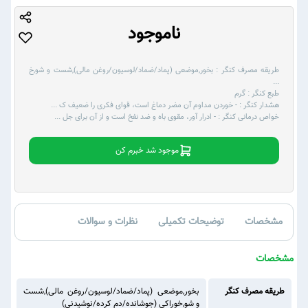
ناموجود
طریقه مصرف کنگر :
بخور,موضعی (پماد/ضماد/لوسیون/روغن مالی),شست و شو,خ
...
طبع کنگر :
گرم
هشدار کنگر :
- خوردن مداوم آن مضر دماغ است، قوای فکری را ضعیف ک
...
خواص درمانی کنگر :
- ادرار آور، مقوی باه و ضد نفخ است و از آن برای جل
...
موجود شد خبرم کن
مشخصات
توضیحات تکمیلی
نظرات و سوالات
مشخصات
طریقه مصرف کنگر
بخور,موضعی (پماد/ضماد/لوسیون/روغن مالی),شست
و شو,خوراکی (جوشانده/دم کرده/نوشیدنی)