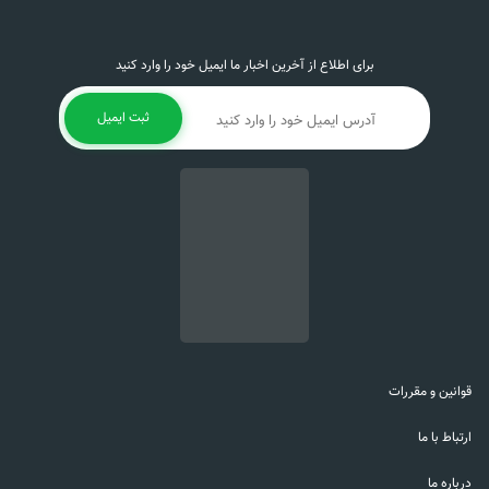
کلاله
رینیت آلرژیک
براکته
بیماری های اطفال
هسته
برای اطلاع از آخرین اخبار ما ایمیل خود را وارد کنید
اپی گلوتیت‌
زغال
اختلال رشد بچه‌
ثبت ایمیل
گلبرگ
ادرار سوختگی نوزاد (سوزش پای اطفال ناشی از ادرار)
عصاره
ام الصبیان (صرع کودکان)
الیاف
آرتریت روماتویید کودکان‌
کرم
بی اختیاری اجابت مزاج در کودکان‌
پرچم
تای ساکس‌
تسهیل در دندان درآوردن
درد دندان در آوردن‌
دل درد و دل پیچه اطفال
کندی رشد کودک
قوانین و مقررات
روزئولا اینفانتوم‌
سندروم رای‌
ارتباط با ما
ضعف بدنی اطفال
درباره ما
فلج اطفال