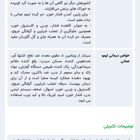
کشورهای دیگر نیز گاهی آن ‌ها را به ‌صورت گرد کوبیده
به خوراک های برنجی می‌افزایند.
- برای پایین آمدن فشار خون، دم کرده لیمو عمانی با
نبات مفید است.
- به عنوان کاهنده فشار، چربی و کلسترول خون،
همچنین جلوگیری از تصلب شرایین و گرفتگی عروق،
مصرف دم کرده آن به همراه چای و گل گاوزبان مفید
است.
خواص درمانی لیمو
سرشار از ویتامین c، مقوی معده، ضد نفخ، اشتها آور،
عمانی
ضدعفونی ‌کننده، مسکن سردرد، رفع‌ کننده علائم
سرماخوردگی، پاک کننده طبیعی دستگاه گوارش، مواد
زائد و سایر سموم از بدن، ضد باکتری، محرک کبد و
بهبود دهنده عملکرد کیسه صفرا است و از آن برای
درمان یبوست، سرفه، تصلب شرایین، گرفتگی عروق،
کلسترول و چربی خون، اسهال، ضعف سیستم ایمنی
بدن، فشار خون، اسید اوریک بالا و کبد چرب استفاده
می شود.
توضیحات تکمیلی