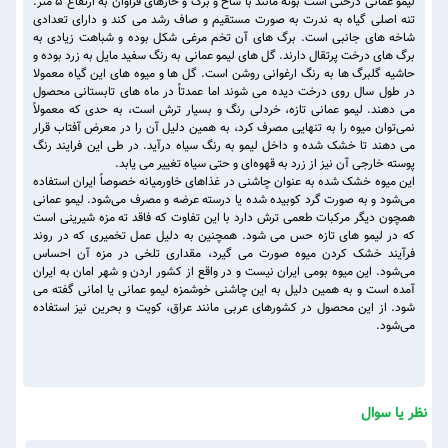
لیمو عمانی درختی است بوته مانند با شاخ و برگ و خارهای فراوان به ارتفاع ۵ متر.
تنه اصلی گیاه به ندرت به صورت مستقیم و صاف رشد می کند و دارای تعدادی
شاخه های جانبی است. برگ های آن تخم مرغی شکل بوده و شباهت زیادی به
برگ های درخت پرتقال دارند. گل های لیمو عمانی به رنگ سفید مایل به زرد بوده و
حاشیه گلبرگ ها به رنگ ارغوانی روشن است. گل ها و میوه های این گیاه معمولا
در طول سال روی درخت دیده می شوند اما عمدتاً در ماه های تابستانی محصول‌
می دهند. لیمو عمانی تازه، خردلی رنگ و بسیار ترش است، به حدی ‌که معمولاً
نمی‌توان میوه را به ‌تنهایی مصرف کرد، به همین دلیل آن را در معرض آفتاب قرار
می دهند تا خشک شده و داخل لیمو به رنگ سیاه درآید. در طی این فرایند رنگ
پوسته خارجی آن نیز از زرد به قهوه‌ای و حتی سیاه تغییر می یابد.
این میوه خشک‌ شده به ‌عنوان چاشنی در غذاهای خاورمیانه‌ خصوصاً ایران استفاده
می‌شود و به ‌صورت گرد کوبیده ‌شده یا درسته عرضه و مصرف می‌شود. لیمو عمانی
همچون دیگر مرکبات طعمی ترش دارد با این تفاوت که فاقد ته ‌مزه شیرینی است
که در لیمو های تازه حس می شود. همچنین به‌ دلیل عمل تخمیری که در روند
فرآیند خشک کردن میوه صورت می گیرد، مقداری تلخی در مزه آن احساس
می‌شود. این میوه بومی ایران نیست و در واقع از کشور اردن و شهر امان به ایران
آمده است و به همین دلیل به این چاشنی خوشمزه لیمو عمانی یا امانی گفته می
شود. از این محصول در کشورهای عربی مانند عراق، کویت و بحرین نیز استفاده
می‌شود.
نظر یا سوال