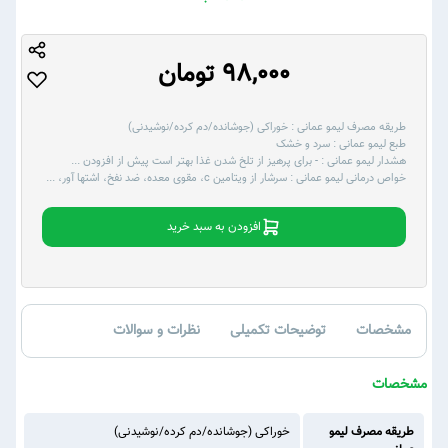
98,000 تومان
طریقه مصرف لیمو عمانی :
خوراکی (جوشانده/دم کرده/نوشیدنی)
طبع لیمو عمانی :
سرد و خشک
هشدار لیمو عمانی :
- برای پرهیز از تلخ شدن غذا بهتر است پیش از افزودن
...
خواص درمانی لیمو عمانی :
سرشار از ویتامین c، مقوی معده، ضد نفخ، اشتها آور،
...
افزودن به سبد خرید
مشخصات
توضیحات تکمیلی
نظرات و سوالات
مشخصات
طریقه مصرف لیمو
خوراکی (جوشانده/دم کرده/نوشیدنی)