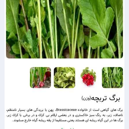
برگ تربچه
(
وزن
)
برگ هاى گیاهی است از خانواده Brassicaceae، پهن با بريدگى ‏هاى بسيار نامنظم،
ناصاف، زبر، به رنگ سبز خاكسترى و در بعضى ارقام بى‏ كرك و در برخى با كرك زبر.
برگ ها در این گیاه ريشه‏ اى هستند يعنى مستقيما از يقه ريشه گياه خارج مى‏شوند.