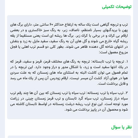
توضیحات تکمیلی
ترب و تربچه گياهى است يك ساله به ارتفاع حداکثر ۶۰ سانتی متر، دارای برگ هاى
پهن با بريدگى‏هاى بسيار نامنظم، ناصاف، زبر، به رنگ سبز خاكسترى و در بعضى
ارقام بى‏ كرك و در برخى با كرك زبر. برگ ها ريشه ‏اى است يعنى مستقيما از يقه
ريشه گياه خارج مى ‏شوند و گل هاى آن به رنگ سفيد، سفيد مايل به زرد و بنفش
در انتهاى شاخه گل ‏دهنده ظاهر مى‏ شوند. بطور كلى دو قسم ترب اهلى يا فجل
مزروع معمول است:
۱. تربچه يا ترب تابستانه: تربچه به رنگ هاى مختلف قرمز، قرمز و سفيد، قرمز كه
در يك انتها سفيد است و زرد، با اشكال مدور و دراز وجود دارد. اين تربچه را در
تمام فصول مى‏ توان كاشت البته به استثناى ماه هاى زمستان كه به علت سردى
هوا در هواى آزاد كشت آن ميسر نيست. ارقام زودرس آن پس از يك ماه مى‏ رسد
و قابل برداشت است.
۲. ترب سياه يا ترب زمستانه‏: ترب سياه يا ترب زمستان كه بين آن ها چند رقم ترب
سياه دراز زمستان، ترب سياه گرد تابستان و ترب قرمز زمستان چينى در زراعت
مورد توجه است. اين نوع ترب ريشه درشت زمستانه در اواسط تابستان كاشته مى
‏شود و محصول آن در پاييز برداشت مى ‏شود.
نظر یا سوال