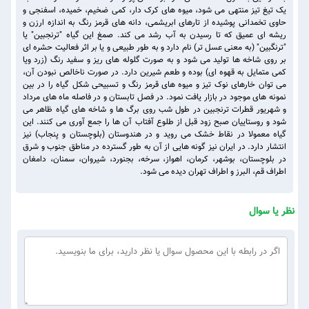
یک تیغ تیز منتهی می شود، میوه های کرک دار، کمی ضخیم، خمیده، اسفنجی و
حاوی تخمدانی پوشیده از تارهای ابریشمی، دانه های قرمز رنگ به اندازه ارزن و
ریشه ای عمیق که تا رسیدن به آب رشد می کند. صمغ این گیاه "ترنجبین" یا
"ترنگبین" (به معنی عسل تر) نام دارد و به طور طبیعی و یا بر اثر فعالیت حشره ای
بر روی شاخه ها تولید می شود و به صورت گلوله های ریز و سفید رنگ (زرد ویا
کمی متمایل به قهوه ای) بوده و طعم شیرین دارد. در صورت ناخالص نبودن آن،
می توان خارهای نوک تیز و میوه های قرمز رنگ و تسبیحی شکل گیاه را در بین
نمونه های موجود در بازار یافت نمود. در فصل تابستان و در فاصله ماه های مرداد
و شهریور قطرات ترنجبین در طول شب روی برگ ها و شاخه های گیاه ظاهر می
شود و روستاییان صبح زود قبل از طلوع آفتاب آن ها را جمع آوری می کنند. این
گیاه معمولا در نقاط خشک می روید و در هندوستان (بلوچستان و پنجاب) نیز
انتشار دارد. در ایران نیز گونه هایی از آن به طور گسترده در مناطق جنوب و شرق
در بلوچستان، بوشهر، کرمان، اهواز، سرخه، بجنورد، شیروان، سمنان، دامغان
اطراف قم، البرز و اطراف تهران دیده می شود.
نظر یا سوال