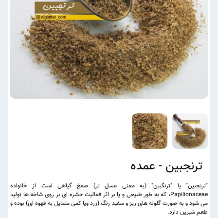
ترنجبین - عمده
"ترنجبین" یا "ترنگبین" (به معنی عسل تر) صمغ گیاهی است از خانواده
Papilionaceae، که به طور طبیعی و یا بر اثر فعالیت حشره ای بر روی شاخه ها تولید
می شود و به صورت گلوله های ریز و سفید رنگ (زرد ویا کمی متمایل به قهوه ای) بوده و
طعم شیرین دارد.