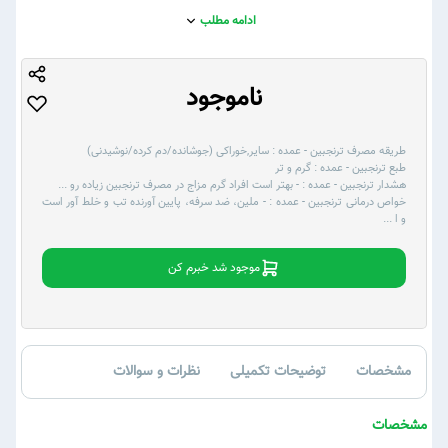
ادامه مطلب
ناموجود
طریقه مصرف ترنجبین - عمده :
سایر,خوراکی (جوشانده/دم کرده/نوشیدنی)
طبع ترنجبین - عمده :
گرم و تر
هشدار ترنجبین - عمده :
- بهتر است افراد گرم مزاج در مصرف ترنجبین زیاده رو
...
خواص درمانی ترنجبین - عمده :
- ملین، ضد سرفه، پایین آورنده تب و خلط آور است
و ا
...
موجود شد خبرم کن
مشخصات
توضیحات تکمیلی
نظرات و سوالات
مشخصات