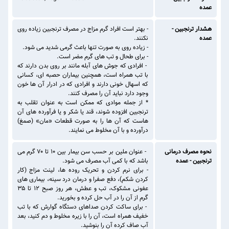
عمده
هشدار ترنجبین -
- بهتر است افراد گرم مزاج در مصرف ترنجبین زیاده روی
عمده
نکنند.
- زیاده روی به صورت تنها باعث گرمی شدید می شود.
- برای طحال و تب های گرم مضر است.
- افرادی که جوش های آبله مانند بر روی بدن دارند که
با تب همراه است، همچنین بیماران حصبه ای، کسانی
که اسهال خونی دارند و افرادی که در ادرار آن ها خون
وجود دارد نباید آن را مصرف کنند.
* از جمله موادی که ممکن است به عنوان تقلب به
ترنجبین افزوده شوند، قند یا شکر و یا فرآورده های آن
هاست که آن ها را به صورت قطعات «مان» (صمغ)
درآورده و با آن مخلوط می نمایند.
نحوه مصرف درمانی
- عنوان ملین بر حسب سن بیمار بین ۱۰ تا ۷۰ گرم می
ترنجبین - عمده
باشد که با کمی آب مصرف می شود.
- برای نرم کردن و تحریک روده ها، لینت مزاج (کار
کردن شکم)، دفع صفرا و درمان درد سینه، بیماری های
عفونی مشکوک، تب و عطش، هر روز صبح ۱۲ تا ۳۵
گرم از آن را در آب حل کرده و بخورید.
- برای ساکت کردن صداهای دستگاه گوارش که با تب
خفیف همراه است، آن را با زیره مخلوط و دم کنید، بعد
آب صاف کرده آن را بنوشید.