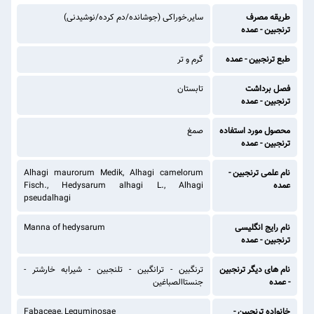
طریقه مصرف
سایر,خوراکی (جوشانده/دم کرده/نوشیدنی)
ترنجبین - عمده
طبع ترنجبین - عمده
گرم و تر
فصل برداشت
تابستان
ترنجبین - عمده
محصول مورد استفاده
صمغ
ترنجبین - عمده
نام علمی ترنجبین -
Alhagi maurorum Medik, Alhagi camelorum
عمده
Fisch., Hedysarum alhagi L., Alhagi
pseudalhagi
نام رایج انگلیسی
Manna of hedysarum
ترنجبین - عمده
نام های دیگر ترنجبین
ترنگبین - ترانگبین - تلنجبین - شیرابه‌ خارشتر -
- عمده
جنستاالصباغین
خانواده ترنجبین -
Fabaceae, Leguminosae