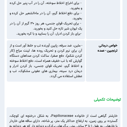
- برای اخراج اخلاط سوخته، آن را در آب پنیر حل کرده
و بخورید.
- برای دفع اخلاط گرم، آن را در ماءالشعیر حل کرده و
بخورید.
- برای تحریک قوای جنسی، هر روز ۳۰ گرم از آن را در
یک لیوان شیر تازه حل کنید و بخورید.
-برای باز کردن ادرار، آن را بسایید و با کره بخورید.
خواص درمانی
- ملین، ضد سرفه، پایین آورنده تب و خلط آور است و از
ترنجبین - عمده
آن برای نرم کردن و تحریک روده ها، لینت مزاج (کار
کردن شکم)، دفع صفرا، ساکت کردن صداهای دستگاه
گوارش که با تب خفیف همراه است، دفع اخلاط سوخته
و اخلاط گرم، تحریک قوای جنسی، باز کردن ادرار و
درمان درد سینه، بیماری های عفونی مشکوک، تب و
عطش استفاده می گردد.
توضیحات تکمیلی
خارشتر گیاهی است از خانواده Papilionaceae، به شکل درختچه ای کوچک،
گسترده بر روی زمین، به ارتفاع حداکثر یک متر، پر شاخه، دارای ساقه های خاردار
با خارهایی به طول ۱ تا ۳ سانتی متر، برگ های پرکرک و دندانه دار که هر دندانه به