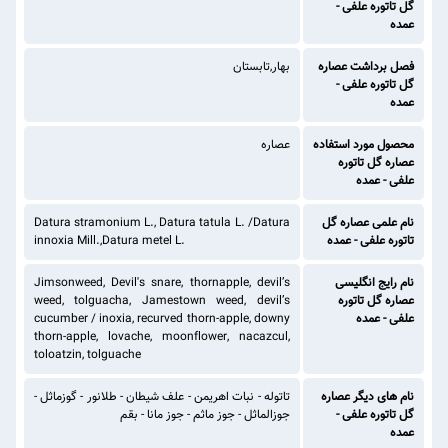
گل تاتوره علفی -
عمده
فصل برداشت عصاره
بهار,تابستان
گل تاتوره علفی -
عمده
محصول مورد استفاده
عصاره
عصاره گل تاتوره
علفی - عمده
نام علمی عصاره گل
Datura stramonium L., Datura tatula L. /Datura
تاتوره علفی - عمده
innoxia Mill.,Datura metel L.
نام رایج انگلیسی
Jimsonweed, Devil's snare, thornapple, devil’s
عصاره گل تاتوره
weed, tolguacha, Jamestown weed, devil’s
علفی - عمده
cucumber / inoxia, recurved thorn-apple, downy
thorn-apple, lovache, moonflower, nacazcul,
toloatzin, tolguache
نام های دیگر عصاره
تاتوله - نبات اهریمن - علف شیطان - طلانور - گوزماثل -
گل تاتوره علفی -
جوزالماثل - جوز ماثم - جوز مانا - بقم
عمده