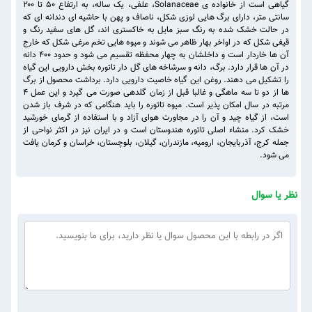
گیاهی است از خانواده ی Solanaceae، علفی، یک ساله، به ارتفاع ۵۰ تا ۲۰۰
سانتی متر، دارای برگ هایی لوزی شکل، ناصاف و پهن با حاشیه ای دندانه ای که
در حالت خشک شده به رنگ سبز مایل به خاکستری اند، گل های سفید رنگ و
قیفی شکل که در اواخر بهار ظاهر می شوند و میوه هایی تخم مرغی شکل که خارج
آن ها خاردار است و داخلشان به چهار محفظه تقسیم می شود و حدود ۴۰۰ دانه
در آن ها قرار دارد. برگ، دانه و سرشاخه های گل دار تاتوره بخش دارویی این گیاه
را تشکیل می دهند. روغن این گیاه خاصیت دارویی دارد. برداشت محصول از برگ
ها از دو تا سه ماهگی و غالبا قبل از زمان گلدهی صورت می گیرد و این عمل ۴
مرتبه در سال امکان پذیر است. میوه تاتوره را باید هنگامی که در شرف باز شدن
است، از گیاه چید و آن را در مجاورت هوای آزاد و با استفاده از گرمای خورشید
خشک کرد. منشاء اصلی تاتوره هندوستان است و در ایران نیز در اکثر نواحی از
جمله کرج، آذربایجان، ارومیه، مازندران، گیلان، بلوچستان، خراسان و کرمان یافت
می شود.
نظر یا سوال