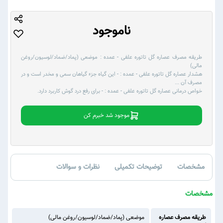
ناموجود
طریقه مصرف عصاره گل تاتوره علفی - عمده :
موضعی (پماد/ضماد/لوسیون/روغن
مالی)
هشدار عصاره گل تاتوره علفی - عمده :
- این گیاه جزء گیاهان سمی و مخدر است و در
مصرف آن
...
خواص درمانی عصاره گل تاتوره علفی - عمده :
- برای رفع درد گوش کاربرد دارد.
موجود شد خبرم کن
مشخصات
توضیحات تکمیلی
نظرات و سوالات
مشخصات
طریقه مصرف عصاره
موضعی (پماد/ضماد/لوسیون/روغن مالی)