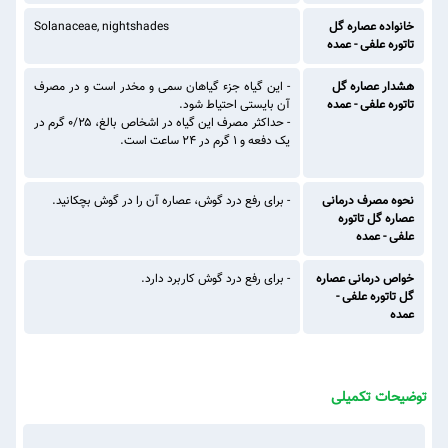
خانواده عصاره گل
Solanaceae, nightshades
تاتوره علفی - عمده
هشدار عصاره گل
- این گیاه جزء گیاهان سمی و مخدر است و در مصرف
تاتوره علفی - عمده
آن بایستی احتیاط شود.
- حداکثر مصرف این گیاه در اشخاص بالغ، ۰/۲۵ گرم در
یک دفعه و ۱ گرم در ۲۴ ساعت است.
نحوه مصرف درمانی
- برای رفع درد گوش، عصاره آن را در گوش بچکانید.
عصاره گل تاتوره
علفی - عمده
خواص درمانی عصاره
- برای رفع درد گوش کاربرد دارد.
گل تاتوره علفی -
عمده
توضیحات تکمیلی