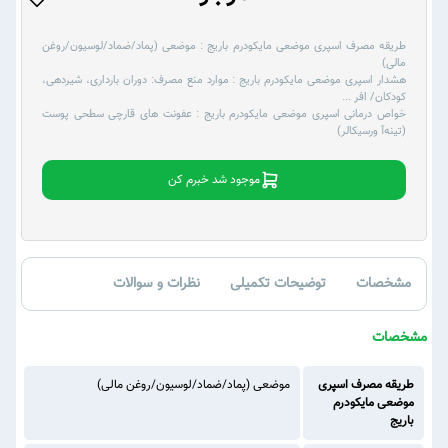
طریقه مصرف اسپری موضعی مایکودرم باریج :
موضعی (پماد/ضماد/لوسیون/روغن
مالی)
هشدار اسپری موضعی مایکودرم باریج :
موارد منع مصرف: دوران بارداری، شیردهی،
کودکان/ افر
...
خواص درمانی اسپری موضعی مایکودرم باریج :
عفونت های قارچی سطحی پوست
(تینه‌آ ورسیکالر)
موجود شد خبرم کن
مشخصات
توضیحات تکمیلی
نظرات و سوالات
مشخصات
طریقه مصرف اسپری
موضعی (پماد/ضماد/لوسیون/روغن مالی)
موضعی مایکودرم
باریج