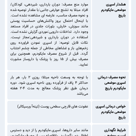
هشدار اسپری
موارد منع مصرف: دوران بارداری، شیردهی، کودکان/
موضعی مایکودرم
افراد مبتلا به تشنج عوارض جانبی:با مقدار توصیه شده
باریج
و نحوه مصرف مناسب، عارضه ای مشاهده نشده است.
با اینحال احتمال بروز واکنش‌های حساسیت پوستی
مانند سوزش، خارش، بثورات جلدی در افراد مستعد
وجود دارد. تداخلات دارویی:موردی گزارش نشده است.
استفاده در دوران بارداری و شیردهی:مجاز نیست.
نکات قابل توصیه: از اسپری نمودن فراورده روی
زخم‌های باز و غشاهای مخاطی از جمله چشم اجتناب
گردد. قبل از شروع مصرف مایکودرم، همچنین برای
مصرف بیش از ۱۵ روز با پزشک یا داروساز مشورت
نمایید.
نحوه مصرف درمانی
با توجه به وسعت ناحیه مبتلا؛ روزی ۲ بار، هر بار
اسپری موضعی
حداکثر ۴ پاف از فرآورده روی ناحیه اسپری شود. دوره
مایکودرم باریج
درمان طبق نظر پزشک معالج به مدت ۴-۲ هفته
می‌باشد
خواص درمانی اسپری
عفونت های قارچی سطحی پوست (تینه‌آ ورسیکالر)
موضعی مایکودرم
باریج
شرایط نگهداری
مانند سایر داروها، اسپری مایکودرم را از دید و دسترس
اسپری موضعی
اطفال دور نگهدارید. بلافاصله پس از مصرف مایکودرم،