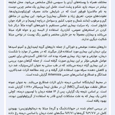
مختلف همراه با پوسته‌های آردی یا سبوسی شکل مشخص می‌شود. محل ضایعه
بیشتر در سینه، بازو، شکم و پشت است. عامل این بیماری یک مخمر چربی دوست
به نام مالاسزیا فورفور است که در شرایطی مانند مصرف کورتیکوستروئیدها،
عفونت‌های مزمن، تعریق زیاد و حاملگی بیماری‌زا می‌شود. این بیماری در مناطق
گرم و مرطوب (مانند شمال و جنوب کشور و سواحل دریاچه ارومیه) و در افراد جوان
شایع‌تر است. راه سرایت بیماری تماس مستقیم با شوره‌های آلوده مثلاً دراثر شنا
کردن در استخرهای عمومی، کناردریا، استفاده از البسه زیر و حوله افراد مبتلا
می‌باشد و بیماران معمولاً به جز خارش مختصر و تغییر رنگ پوست در نواحی مبتلا
شکایت دیگری ندارند.
داروهای متعدد موضعی و خوراکی از جمله داروهای گروه ایمیدازول و آمینو اسیدها
برای درمان این بیماری مورد استفاده قرار میگیرند که در بعضی از موارد با شکست
درمان، عوارض و عود زیاد بیماری همراه بوده اند، لذا تلاش گسترده‌ای برای تعیین
عوامل طبیعی مؤثر بر این بیماری صورت گرفته است. از جمله گیاهان مورد بررسی
در این بیماری گیاه درمنه می‌باشد که در طب سنتی به عنوان آنتی‌سپتیک، ضد درد
و کاهش دهنده سرفه مورد استفاده قرار گرفته و در چند مطالعه اثرات ضدباکتری،
ضدانگل و ضدقارچ اسانس‌های جنس Artemisia گزارش شده است.
در محیط آزمایشگاه؛ اسانس درمنه دارای اثرات ضدقارچ می‌باشد. به عنوان نمونه
حداقل غلظت مهارکنندگی (MIC) آن در مقابل تینه‌آ ورسیکالر ۱:۱۲۸۰ گزارش شده
است. بر اساس نتیجه یک گزارش، پس از ۱۴ هفته درمان با لوسیون درمنه، کچلی
ناخن یک بیمار که به علت مشکلات کبدی قادر به استفاده از گریزئوفولوین نبوده،
بهبود یافته است.
در بررسی انجام شده در حیوانات(سگ و گربه) مبتلا به درماتوفیتوزیس؛ بهبودی
کامل در ۳/۷۷% گربه‌ها و ۴/۷۱% سگ‌های تحت درمان با اسانس درمنه رخ داده