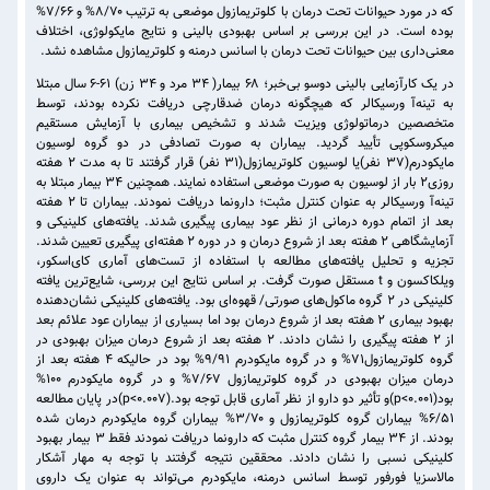
که در مورد حیوانات تحت درمان با کلوتریمازول موضعی به ترتیب ۸/۷۰% و ۷/۶۶%
بوده است. در این بررسی بر اساس بهبودی بالینی و نتایج مایکولوژی، اختلاف
معنی‌داری بین حیوانات تحت درمان با اسانس درمنه و کلوتریمازول مشاهده نشد.
در یک کارآزمایی بالینی دوسو بی‌خبر؛ ۶۸ بیمار( ۳۴ مرد و ۳۴ زن) ۶۱-۶ سال مبتلا
به تینه‌آ ورسیکالر که هیچگونه درمان ضدقارچی دریافت نکرده بودند، توسط
متخصصین درماتولوژی ویزیت شدند و تشخیص بیماری با آزمایش مستقیم
میکروسکوپی تأیید گردید. بیماران به صورت تصادفی در دو گروه لوسیون
مایکودرم(۳۷ نفر)یا لوسیون کلوتریمازول(۳۱ نفر) قرار گرفتند تا به مدت ۲ هفته
روزی۲ بار از لوسیون به صورت موضعی استفاده نمایند. همچنین ۳۴ بیمار مبتلا به
تینه‌آ ورسیکالر به عنوان کنترل مثبت؛ دارونما دریافت نمودند. بیماران تا ۲ هفته
بعد از اتمام دوره درمانی از نظر عود بیماری پیگیری شدند. یافته‌های کلینیکی و
آزمایشگاهی ۲ هفته بعد از شروع درمان و در دوره ۲ هفته‌ای پیگیری تعیین شدند.
تجزیه و تحلیل یافته‌های مطالعه با استفاده از تست‌های آماری کای‌اسکور،
ویلکاکسون و t مستقل صورت گرفت. بر اساس نتایج این بررسی، شایع‌ترین یافته
کلینیکی در ۲ گروه ماکول‌های صورتی/ قهوه‌ای بود. یافته‌های کلینیکی نشان‌دهنده
بهبود بیماری ۲ هفته بعد از شروع درمان بود اما بسیاری از بیماران عود علائم بعد
از ۲ هفته پیگیری را نشان دادند. ۲ هفته بعد از شروع درمان میزان بهبودی در
گروه کلوتریمازول۷۱% و در گروه مایکودرم ۹/۹۱% بود در حالیکه ۴ هفته بعد از
درمان میزان بهبودی در گروه کلوتریمازول ۷/۶۷‌% و در گروه مایکودرم ۱۰۰%
بود(p<0.001)و تأثیر دو دارو از نظر آماری قابل توجه بود.(p<0.007)در پایان مطالعه
۶/۵۱‌% بیماران گروه کلوتریمازول و ۳/۷۰‌% بیماران گروه مایکودرم درمان شده
بودند. از ۳۴ بیمار گروه کنترل مثبت که دارونما دریافت نمودند فقط ۳ بیمار بهبود
کلینیکی نسبی را نشان دادند. محققین نتیجه گرفتند با توجه به مهار آشکار
مالاسزیا فورفور توسط اسانس درمنه، مایکودرم می‌تواند به عنوان یک داروی