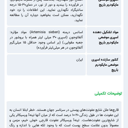
مایکودرم باریج
در فرآورده را ببندید و دور از نور، در دمای۳۰-۱۵ درجه
سانتیگراد نگهداری نمایید. این اطلاعات را نزد خود
نگهدارید، ممکن است بخواهید دوباره آن را مطالعه
نمایید.
مواد تشکیل دهنده
اسانس درمنه (Artemisia sieberi) مواد مؤثره:
اسپری موضعی
آلفاتوجون (اسپری ۳۰ میلی لیتر همراه با بروشور در
مایکودرم باریج
جعبه مقوایی.) (بر اساس وجود حداقل ۱۵ میلی‌گرم
آلفاتوجون در هر میلی‌لیتر فرآورده)
کشور سازنده اسپری
ایران
موضعی مایکودرم
باریج
توضیحات تکمیلی
قارچ‌ها علل شایع عفونت‌های پوستی در سرتاسر جهان هستند. خطر ابتلا انسان به
این عفونت ها در طول زندگی ۲۰-۱۰ درصد است که از میان آنها تینه‌آ ورسیکالر یکی
از شایع‌ترین عفونت‌هاست. تینه‌آ ورسیکالر عفونت قارچی خوش خیم، مزمن و
معمولاً بدون علامت سطح پوست است که با وجود لکه هایی با اندازه و رنگ