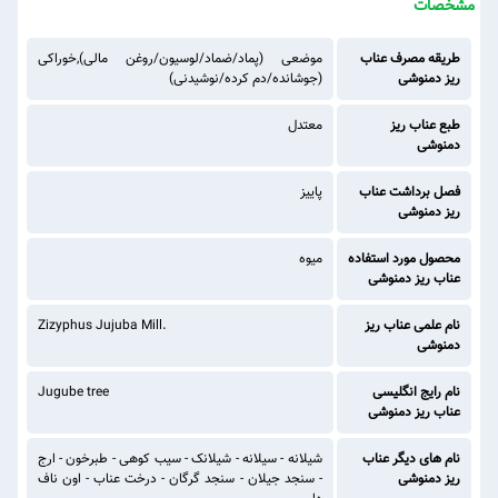
مشخصات
طریقه مصرف عناب
موضعی (پماد/ضماد/لوسیون/روغن مالی),خوراکی
ریز دمنوشی
(جوشانده/دم کرده/نوشیدنی)
طبع عناب ریز
معتدل
دمنوشی
فصل برداشت عناب
پاییز
ریز دمنوشی
محصول مورد استفاده
میوه
عناب ریز دمنوشی
نام علمی عناب ریز
Zizyphus Jujuba Mill.
دمنوشی
نام رایج انگلیسی
Jugube tree
عناب ریز دمنوشی
نام های دیگر عناب
شیلانه - سیلانه - شیلانک - سیب کوهی - طبرخون - ارج
ریز دمنوشی
- سنجد جیلان - سنجد گرگان - درخت عناب - اون ناف