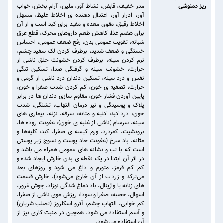
ریز دمنوشی
مدر خفیف، قابض، نشاط آور، ملین، آرام بخش، خواب
آور، ادرار آور، اعتدال دهنده ی اخلاط غلیظ، مسهل
اخلاط رقیق، مقوی معده و مفید برای کبد است و از آن
برای هضم غذا، کاهش طعم داروهای محرک، قطع عرق
شبانه، تقویت عمومی بدن، رفع ضعف عمومی، احساس
خستگی و ضعف شدید، برطرف کردن لک سفید چشم،
نرم کردن سینه، برطرف کردن خشونت حلق ناشی از
حرارت، خشونت سینه و گرفتگی صدا، تسکین تنگی
نفس و درد سینه، تسکین دندان درد ناشی از گرمی و
حرارت، تصفیه ی خون، کم کردن شدت صفرا و خون،
پایین آوردن فشار خون، مقاوم سازی دندان ها در برابر
پلاک و پوسیدگی و نیز درمان التهاب، تشنگی، شدت
خون، درد کبد، کلیه و مثانه، سرفه، نزله، بیماری های
سینه، سرسام (ناشی از غلبه ی خون)، عفونت روده ها،
برونشیت، کمردرد، ورم کیسه ی صفرا، کبد، کلیه‌ها و
مثانه، باد سرخ (عفونت حاد پوست و نسوج زیر پوستی
است که با تب و نشانه های عمومی همراه می باشد و
در اثر آن ابتدا در یک نقطه ی بدن خارش ایجاد شده و
کم کم قرمز، متورم و داغ می شود و روزهای بعد
می‌ترکد و زرداب از آن خارج می‌شود)، خارش قسمت
های زنانه یا واژینال، باد دماغ شدگی نوزاد، جوش غرور،
اسهال، حصبه، صفرا و سودا، ریزش موی ناشی از صفرا،
کم خوابی، التهاب چشم، آترو اسکلروز (تصلب شريان)
و آسم استفاده می شود. همچین در منبت کاری نیز از
آن استفاده می شود.