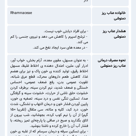
دار
خانواده عناب ریز
Rhamnaceae
دمنوشی
هشدار عناب ریز
- برای افراد دیابتی خوب نیست.
دمنوشی
- ترشح اسپرم را کاهش می دهد و نیروی جنسی را کم
می کند.
- در معده های سرد ایجاد نفخ می کند.
نحوه مصرف درمانی
- به عنوان مسهل، مقوی معده، آرام بخش، خواب آور،
عناب ریز دمنوشی
ادرار آور، ملین، اعتدال دهنده ی اخلاط غلیظ، مسهل
اخلاط رقیق، تولید کننده ی خون پاک و نیز برای هضم
غذا، کاهش طعم داروهای محرک، قطع عرق شبانه،
تقویت عمومی بدن، رفع ضعف عمومی، احساس
خستگی و ضعف شدید، نرم کردن سینه، برطرف کردن
خشونت حلق ناشی از حرارت، خشونت سینه و گرفتگی
صدا، تسکین تنگی نفس و درد سینه، تصفیه ی خون،
پایین آوردن فشار خون و درمان التهاب و تشنگی، شدت
خون، درد کبد، کلیه و مثانه، سی مثقال (تقریبا 150
گرم) از آن را نیم کوب کرده، بجوشانید، شب بیرون از
اتاق بگذارید و صبح در صافی یا پارچه‌ای تمیز ریخته، با
فشار آب آن را خارج کرده و ناشتا بنوشید.
- برای تسکین سرفه و درمان سرسام که از غلبه ی خون