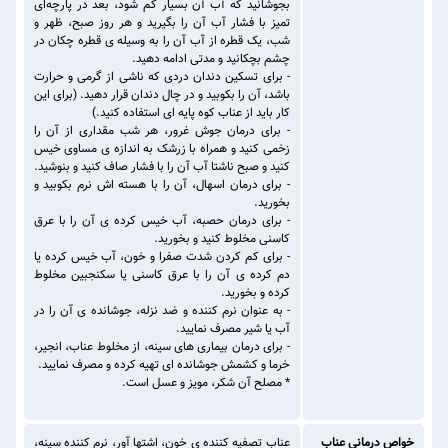
بجوشانید که آب آن بسیار کم شود، بعد در پارچه‌ای
تمیز با فشار آب آن را بگیرید و هر روز صبح، ظهر و
شب، یک قطره از آب آن را به وسیله ی قطره چکان در
چشم بچکانید و مدتی ادامه دهید.
- برای تسکین دندان دردی که ناشی از گرمی و حرارت
باشد، آن را بکوبید و در چال دندان قرار دهید. (برای این
کار باید از عناب کوه پایه ای استفاده کنید.)
- برای درمان جوش غرور، هر شب مقداری از آن را
زخمی کنید و همراه با زرشک به اندازه ی مساوی خیس
کنید و صبح ناشتا آب آن را با فشار صاف کنید و بنوشید.
- برای درمان اسهال، آن را با هسته اش نرم بکوبید و
بخورید.
- برای درمان حصبه، آب خیس کرده ی آن را با عرق
کاسنی مخلوط کنید و بخورید.
- برای کم کردن شدت صفرا و خون، آب خیس کرده یا
دم کرده ی آن را با عرق کاسنی یا سکنجبین مخلوط
کرده و بخورید.
- به عنوان نرم کننده و ضد نزله، جوشانده ی آن را در
آب یا شیر مصرف نمایید.
- برای درمان بیماری های سینه، از مخلوط عناب، انجیر،
خرما و کشمش جوشانده ای تهیه کرده و مصرف نمایید.
* مصلح آن شکر، مویز و عسل است.
خواص درمانی عناب
عناب تصفیه کننده ی خون، اشتها آور، نرم کننده سینه،