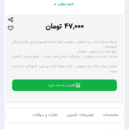
ادامه مطلب
47,000 تومان
طریقه مصرف عناب ریز دمنوشی :
موضعی (پماد/ضماد/لوسیون/روغن مالی),خوراکی
(جوشانده
...
طبع عناب ریز دمنوشی :
معتدل
هشدار عناب ریز دمنوشی :
- برای افراد دیابتی خوب نیست. - ترشح اسپرم را کاهش
...
خواص درمانی عناب ریز دمنوشی :
عناب تصفیه کننده ی خون، اشتها آور، نرم کننده
سینه،
...
افزودن به سبد خرید
مشخصات
توضیحات تکمیلی
نظرات و سوالات