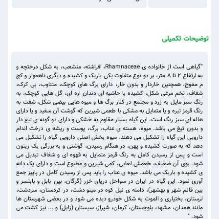
توضیحات تکمیلی
"گیاهی است از خانواده ی Rhamnaceae، افراشته، منشعب، به شکل درختچه و
به ارتفاع ۲ تا ۸ متر، بر دو نوع متفاوت یکی باریک و کشیده و دیگری ناهموار و کج
م معوج، همچنین خاردار و بدون خار، دارای برگ های کوچک، متناوب، بی کرک،
شفاف، تخم مرغی شکل، کشیده با حاشیه ای دندان اره ای، گل هایی کوچک، به
رنگ سبز مایل به زرد و مجتمع در کنار برگ ها و میوه هایی بیضی شکل، شفت به
رنگ قرمز تیره و یا متمایل به مشکی با طعمی شیرین که گوشت آن سفید و یا دارای
هاله ای سبز رنگ است. این گیاه بسیار مقاوم به خشکی و دارای دو گونه ی تیغ دار
و بدون تیغ می باشد. میوه، هسته ی عناب، برگ، پوست و ریشه ی درخت اندام
دارویی این گیاه را تشکیل می دهند. میوه بخش اصلی دارویی گیاه را تشکیل می
دهد که به صورت کشیده و پهن، در هنگام رسیدن، گوشتی و به بزرگی یک زیتون
است و پس از رسیدن کامل به رنگ قرمز متمایل به قهوه ای و شفاف تبدیل می
شود. بوی آن ضعیف، طعمش لعابی، کمی شیرین و مطبوع است و دارای یک دانه
ی کشیده و باریک می باشد. میوه ی عناب را باید پس از رسیدن کامل در پاییز جمع
آوری نمود. این گیاه در ایران در سواحل دریای خزر (گرگان، بین بابل و بابلسر و
بین قائم شهر و بهشهر)، دامنه ی نیل کوه در مینو دشت، در کردستان، سردشت،
لرستان، بختیاری و الموت به شکل خودرو دیده می شود و در بعضی شهرستان ها
مانند همدان، مشهد، بلوچستان، کرمان، شیراز، سیستان (زابل) و ... نیز کشت می
شود. "