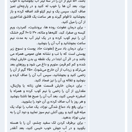
باشد، ۵۰ گرم از آن را در سه لیتر آب بجوشانید تا خوب
بپزد، بعد آن ها را خوب له کنید و در پارچه‌ای تمیز
صاف کنید، سپس یک و نیم کیلو قند اضافه کرده و باز
بجوشانید تا قوام گیرند و هر ساعت یک قاشق غذاخوری
از آن را میل کنید.
- برای درمان عفونت روده ها، برونشیت، کمردرد، ورم
کیسه ی صفرا، کبد، کلیه‌ها و مثانه، ۳۰ تا ۶۰ گرم خشک
آن را نیم کوب کرده و در یک لیتر آب به مدت نیم
ساعت بجوشانید و آب آن را بنوشید.
- برای درمان باد سرخ (عفونت حاد پوست و نسوج زیر
پوستی است که با تب و نشانه های عمومی همراه می
باشد و در اثر آن ابتدا در یک نقطه ی بدن خارش ایجاد
شده و کم کم قرمز، متورم و داغ می شود و روزهای بعد
می‌ترکد و زرداب از آن خارج می‌شود)، ۲۵۰ گرم از آن را
زخمی کنید و بجوشانید، سپس آب آن را صاف کرده و
بنوشید و تفاله ی آن را نیز ضماد کنید.
- برای درمان خارش قسمت های زنانه یا واژینال،
مقداری از آن را زخمی یا نیم کوب کرده و همراه با
اسفرزه خیس کنید، بعد آب آن را صبح ها ناشتا بنوشید
و هر روز با آب صاف کرده ی آن خود را بشویید.
- برای رفع باد دماغ شدگی نوزاد، یک عناب را نوک یک
میله فرو کنید و روی آتش نیم سوز نمایید و دود آن را به
بینی نوزاد بدهید.
- برای برطرف کردن لک سفید چشم، آن را با هسته
بکوبید و در آب جوش خوب خیس کنید، بعد آنقدر