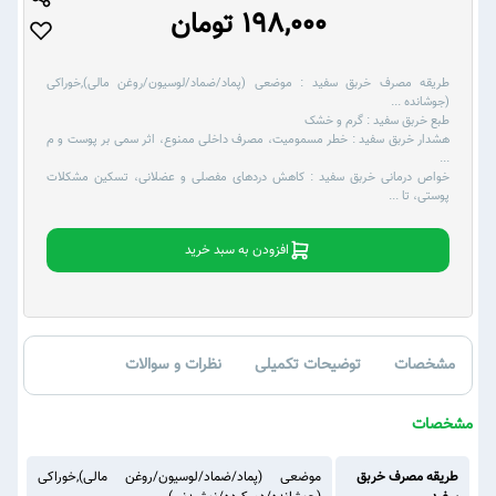
198,000 تومان
طریقه مصرف خربق سفید :
موضعی (پماد/ضماد/لوسیون/روغن مالی),خوراکی
(جوشانده
...
طبع خربق سفید :
گرم و خشک
هشدار خربق سفید :
خطر مسمومیت، مصرف داخلی ممنوع، اثر سمی بر پوست و م
...
خواص درمانی خربق سفید :
کاهش دردهای مفصلی و عضلانی، تسکین مشکلات
پوستی، تا
...
افزودن به سبد خرید
مشخصات
توضیحات تکمیلی
نظرات و سوالات
مشخصات
طریقه مصرف خربق
موضعی (پماد/ضماد/لوسیون/روغن مالی),خوراکی