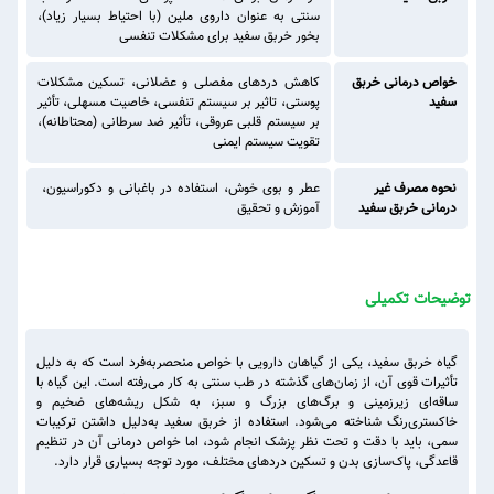
سنتی به عنوان داروی ملین (با احتیاط بسیار زیاد)،
بخور خربق سفید برای مشکلات تنفسی
خواص درمانی خربق
کاهش دردهای مفصلی و عضلانی، تسکین مشکلات
سفید
پوستی، تاثیر بر سیستم تنفسی، خاصیت مسهلی، تأثیر
بر سیستم قلبی عروقی، تأثیر ضد سرطانی (محتاطانه)،
تقویت سیستم ایمنی
نحوه مصرف غیر
عطر و بوی خوش، استفاده در باغبانی و دکوراسیون،
درمانی خربق سفید
آموزش و تحقیق
توضیحات تکمیلی
گیاه خربق سفید، یکی از گیاهان دارویی با خواص منحصربه‌فرد است که به دلیل
تأثیرات قوی آن، از زمان‌های گذشته در طب سنتی به کار می‌رفته است. این گیاه با
ساقه‌ای زیرزمینی و برگ‌های بزرگ و سبز، به شکل ریشه‌های ضخیم و
خاکستری‌رنگ شناخته می‌شود. استفاده از خربق سفید به‌دلیل داشتن ترکیبات
سمی، باید با دقت و تحت نظر پزشک انجام شود، اما خواص درمانی آن در تنظیم
قاعدگی، پاک‌سازی بدن و تسکین دردهای مختلف، مورد توجه بسیاری قرار دارد.