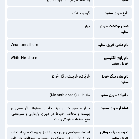
سفید
(جوشانده/دم کرده/نوشیدنی)
طبع خربق سفید
گرم و خشک
فصل برداشت خربق
بهار
سفید
نام علمی خربق سفید
Veratrum album
نام رایج انگلیسی
White Hellebore
خربق سفید
نام های دیگر خربق
خَرپَرَک، خَرپیشه، گُل خُربَق
سفید
خانواده خربق سفید
ملانتاسه (Melanthiaceae)
هشدار خربق سفید
خطر مسمومیت، مصرف داخلی ممنوع، اثر سمی بر
پوست و مخاط، احتیاط در دوران بارداری و شیردهی،
منع استفاده طولانی‌مدت
نحوه مصرف درمانی
استفاده موضعی برای درد مفاصل و روماتیسم، استفاده
خربق سفید
در درمان برخی مشکلات پوستی، استفاده در طب