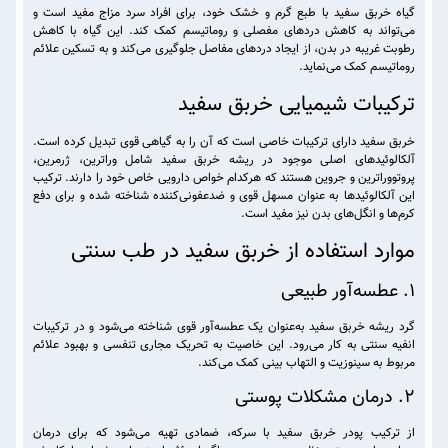
گیاه خربق سفید با طبع گرم و خشک خود، برای افراد سرد مزاج مفید است و
می‌تواند به کاهش دردهای مفصلی و روماتیسم کمک کند. این گیاه با کاهش
رطوبت غریبه در بدن، از ایجاد دردهای مفاصل جلوگیری می‌کند و به تسکین علائم
روماتیسم کمک می‌نماید.
ترکیبات شیمیایی خربق سفید
خربق سفید دارای ترکیبات خاصی است که آن را به گیاهی قوی تبدیل کرده است.
آلکالوئیدهای اصلی موجود در ریشه خربق سفید شامل وراترین، ژرمرین،
پروتووراترین و جروین هستند که هرکدام خواص دارویی خاص خود را دارند. ترکیب
این آلکالوئیدها به عنوان مسهل قوی و ضدعفونی‌کننده شناخته شده و برای دفع
کرم‌ها و انگل‌های بدن نیز مفید است.
موارد استفاده از خربق سفید در طب سنتی
1. عطسه‌آور طبیعی
گرد ریشه خربق سفید به‌عنوان یک عطسه‌آور قوی شناخته می‌شود و در ترکیبات
انفیه سنتی به کار می‌رود. این خاصیت به تحریک مجاری تنفسی و بهبود علائم
مربوط به سینوزیت و التهاب بینی کمک می‌کند.
2. درمان مشکلات پوستی
از ترکیب پودر خربق سفید با سرکه، ضمادی تهیه می‌شود که برای درمان