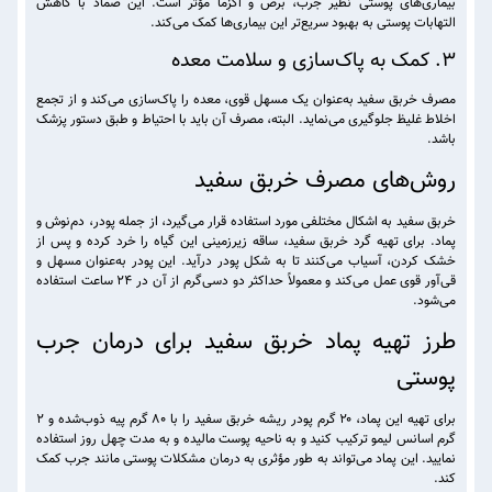
بیماری‌های پوستی نظیر جرب، برص و اگزما مؤثر است. این ضماد با کاهش
التهابات پوستی به بهبود سریع‌تر این بیماری‌ها کمک می‌کند.
3. کمک به پاک‌سازی و سلامت معده
مصرف خربق سفید به‌عنوان یک مسهل قوی، معده را پاک‌سازی می‌کند و از تجمع
اخلاط غلیظ جلوگیری می‌نماید. البته، مصرف آن باید با احتیاط و طبق دستور پزشک
باشد.
روش‌های مصرف خربق سفید
خربق سفید به اشکال مختلفی مورد استفاده قرار می‌گیرد، از جمله پودر، دم‌نوش و
پماد. برای تهیه گرد خربق سفید، ساقه زیرزمینی این گیاه را خرد کرده و پس از
خشک کردن، آسیاب می‌کنند تا به شکل پودر درآید. این پودر به‌عنوان مسهل و
قی‌آور قوی عمل می‌کند و معمولاً حداکثر دو دسی‌گرم از آن در ۲۴ ساعت استفاده
می‌شود.
طرز تهیه پماد خربق سفید برای درمان جرب
پوستی
برای تهیه این پماد، ۲۰ گرم پودر ریشه خربق سفید را با ۸۰ گرم پیه ذوب‌شده و ۲
گرم اسانس لیمو ترکیب کنید و به ناحیه پوست مالیده و به مدت چهل روز استفاده
نمایید. این پماد می‌تواند به طور مؤثری به درمان مشکلات پوستی مانند جرب کمک
کند.