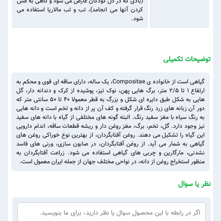
(بادی که در دل کودکان عارض می شود و گاهی به غش
کردن آنها می انجامد)، تب و تب مالاریا استفاده می
شود.
توضیحات تکمیلی
گیاهی است از خانواده ی Compositae، یک ساله، دارای ساقه ای قوی و محکم به
ارتفاع ۱ تا ۲/۵ متر، برگ هایی پهن، نوک تیز، پوشیده از کرک و دندانه دار، گل
هایی به شکل طبق دایره ای شکل و بزرگ به قطر معمولا ۴۰ تا ۵۰ سانتی متر که
دور آن زبانه های زرد رنگ قرار گرفته و کف آن پر از دانه و تخم است و دانه هایی
به رنگ سیاه با مغز سفید رنگ. البته گونه های مختلفی از گیاه با دانه های سفید
نیز وجود دارد. گل، تخم، برگ، مغز روغن دار و ریشه قطعات ساقه، اندام دارویی
این گیاه را تشکیل می دهند. روغن آفتابگردان، از بهترین نوع خوراکی روغن های
گیاهی به شمار می آید. از روغن آفتابگردان، در صابون سازی، ورنی های فاسد
نشدنی، مارگارین و چربی های گیاهی استفاده می شود. زراعت آفتابگردان به
منظور استخراج روغن از دانه، در نواحی مختلف جهان از جمله ایران معمول است.
نظر یا سوال