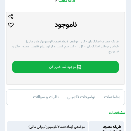
ادامه مطلب
ناموجود
طریقه مصرف آفتابگردان - گل :
موضعی (پماد/ضماد/لوسیون/روغن مالی)
خواص درمانی آفتابگردان - گل :
- ضد سم است و از آن برای تقویت معده، جگر و
نیروی ج
...
موجود شد خبرم کن
مشخصات
توضیحات تکمیلی
نظرات و سوالات
مشخصات
طریقه مصرف
موضعی (پماد/ضماد/لوسیون/روغن مالی)