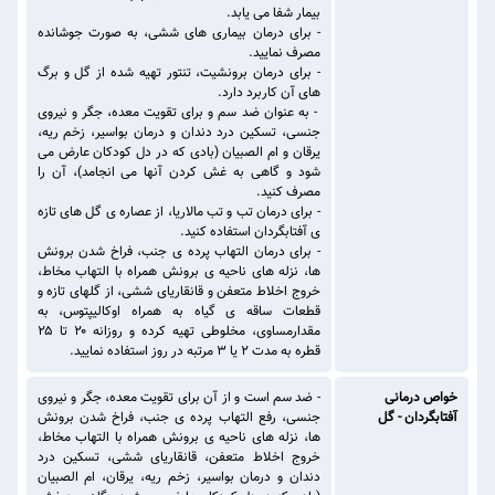
بیمار شفا می یابد.
- برای درمان بیماری های ششی، به صورت جوشانده
مصرف نمایید.
- برای درمان برونشیت، تنتور تهیه شده از گل و برگ
های آن کاربرد دارد.
- به عنوان ضد سم و برای تقویت معده، جگر و نیروی
جنسی، تسکین درد دندان و درمان بواسیر، زخم ریه،
یرقان و ام الصبیان (بادی که در دل کودکان عارض می
شود و گاهی به غش کردن آنها می انجامد)، آن را
مصرف کنید.
- برای درمان تب و تب مالاریا، از عصاره ی گل های تازه
ی آفتابگردان استفاده کنید.
- برای درمان التهاب پرده ی جنب، فراخ شدن برونش
ها، نزله های ناحیه ی برونش همراه با التهاب مخاط،
خروج اخلاط متعفن و قانقاریای ششی، از گلهای تازه و
قطعات ساقه ی گیاه به همراه اوکالیپتوس، به
مقدارمساوی، مخلوطی تهیه کرده و روزانه ۲۰ تا ۲۵
قطره به مدت ۲ یا ۳ مرتبه در روز استفاده نمایید.
خواص درمانی
- ضد سم است و از آن برای تقویت معده، جگر و نیروی
آفتابگردان - گل
جنسی، رفع التهاب پرده ی جنب، فراخ شدن برونش
ها، نزله های ناحیه ی برونش همراه با التهاب مخاط،
خروج اخلاط متعفن، قانقاریای ششی، تسکین درد
دندان و درمان بواسیر، زخم ریه، یرقان، ام الصبیان