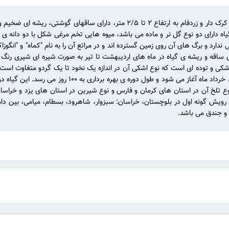
گیاهی است از خانواده ی Umbelliferae، علفی، چند ساله، پایا، کرک دار و زردفام به ا
اه دارای دو نوع گل نر و ماده می باشد، میوه هایی تخم مرغی شکل با دو دانه ی 
ندارد و برگ های آن روی زمین گسترده اند و در مراتع آن را به نام "کماه" و "انگوز
عده ی ساقه و ریشه ی گیاه در ماه های اردیبهشت تا تیر به صورت شیره ای شیری 
شکی و توده ای است که نوع اشکی آن در اندازه یک نخود تا یک گردو متفاوت است 
در مناطق گرمسیری از اوایل اردیبهشت و در مناطق دیگر از 
. نوع تلخ آن در استان های کرمان و فارس و نوع شیرین در استان های یزد و خراسا
f. foetida reg به دست می آید. محل رویش گونه اول در بلوچستان، خراسان: سبزوار، شاهرود، بسطام
 و جندق می باشد.