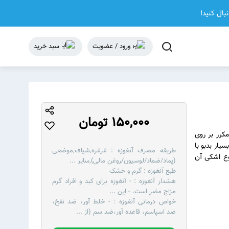
نبال کنید!
ورود / عضویت
سبد خرید
150,000 تومان
که بر اثر تیغ زدن مکرر بر روی
ار بدبو با
طریقه مصرف آنغوزه :
غرغره,شیاف,موضعی
ع اشکی آن
(پماد/ضماد/لوسیون/روغن مالی),سایر
...
طبع آنغوزه :
گرم و خشک
هشدار آنغوزه :
- آنغوزه برای کبد و افراد گرم
مزاج مضر است. - این
...
خواص درمانی آنغوزه :
- خلط آور، ضد نفخ،
ضد اسپاسم، قاعده آور،ضد سم (از
...