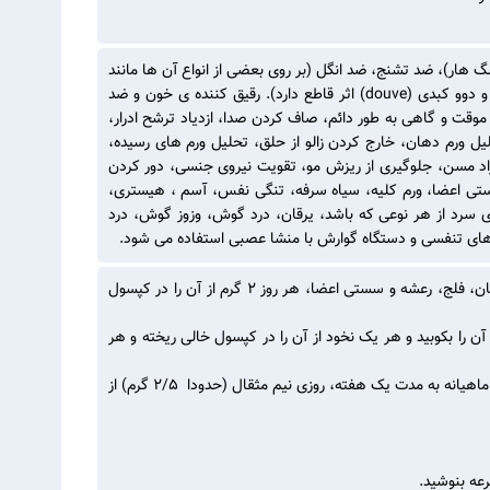
 هار)، ضد تشنج، ضد انگل (بر روی بعضی از انواع آن ها مانند
کرمک و لومبریک ها اثر دارد به علاوه در دفع کرم در bronchite vermineuse و دوو کبدی (douve) اثر قاطع دارد). رقیق کننده ی خون و ضد
موقت و گاهی به طور دائم، صاف کردن صدا، ازدیاد ترشح ادرار،
ورم دهان، خارج کردن زالو از حلق، تحلیل ورم های رسیده،
د مسن، جلوگیری از ریزش مو، تقویت نیروی جنسی، دور کردن
ی اعضا، ورم کلیه، سیاه سرفه، تنگی نفس، آسم ، هیستری،
سرد از هر نوعی که باشد، یرقان، درد گوش، وزوز گوش، درد
 های تنفسی و دستگاه گوارش با منشا عصبی استفاده می شود.
- به عنوان ضد سم، ضد تشنج و برای تقویت معده و همچنین درمان صرع کودکان، فلج، رعشه و سستی اعضا، هر روز ۲ گرم از آن را در کپسول
ن را بکوبید و هر یک نخود از آن را در کپسول خالی ریخته و هر
- برای جلوگیری از بارداری به طور موقت و گاهی به طور دائم، پس از اتمام عادت ماهیانه به مدت یک هفته، روزی نیم مثقال (حدودا ۲/۵ گرم) از
رعه بنوشید.