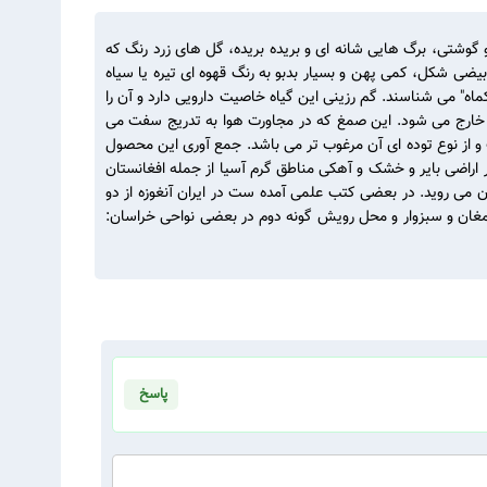
رتفاع ۲ تا ۲/۵ متر، دارای ساقهای گوشتی، ریشه ای ضخیم و گوشتی، برگ هایی شانه ای و بریده بریده، گل های زرد رنگ که
بیضی شکل، کمی پهن و بسیار بدبو به رنگ قهوه ای تیره یا سیاه
اکماه" می شناسند. گم رزینی این گیاه خاصیت دارویی دارد و آن را
رنگ خارج می شود. این صمغ که در مجاورت هوا به تدریج سفت می
و از نوع توده ای آن مرغوب تر می باشد. جمع آوری این محصول
اواسط خرداد ماه آغاز می شود و طول دوره ی بهره برداری به 100 روز می رسد. این گیاه در اراضی بایر و خشک و آهکی مناطق گرم آسیا از جمله افغانستان
ن می روید. در بعضی کتب علمی آمده ست در ایران آنغوزه از دو
، میامی، بین دامغان و سبزوار و محل رویش گونه دوم در بعضی نواحی خراسان:
پاسخ