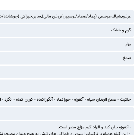
غرغره,شیاف,موضعی (پماد/ضماد/لوسیون/روغن مالی),سایر,خوراکی (جوشانده/د
گرم و خشک
بهار
صمغ
حلتیت - صمغ انجدان سیاه - آنقوزه - خوراکماه - آنگوزاکماه - کورن کماه - انگزد - ا
- آنغوزه برای کبد و افراد گرم مزاج مضر است.
- این گیاه همراه با ترکیبات اسیدی و خوراکی های ترش به هیچ عنوان مصرف ن