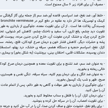
- مصرف آن برای افراد زیر ۶ سال ممنوع است.
- خلط آور، ضد نفخ، ضد اسپاسم، قاعده آور،ضد سم (از جمله برای گاز گرفتگی سگ
چسبندگی پلاکت ها است . از آن برای تقویت معده، جلوگیری از بارداری به طور 
تقویت دید چشم، رفع تاری، آب سفید و ناخنک چشم، کاهش کم شنوایی، تحلیل 
خارج کردن چرک و خشک کردن عفونت آن، خارج کردن جنین مرده، یبوست افرا
پشه و حشرات دیگر، کاهش فشار خون و درمان صرع کودکان، فلج، رعشه، سست
کزاز، نفخ، اسپاسم حنجره و دستگاه هضم، سرفه ی خشک، درد پهلو، استسقای 
دندان پوسیده، مشکلات قلبی، احتقان بینی، برونشیت (به شکل بخور) و بیماری
خالی ریخته و بخورید.
- به عنوان ضد انگل و برای درمان ورم کلیه، سیاه سرفه، تنگی نفس و هیستری، آ
صبح، ظهر و شب یک کپسول بخورید.
آن را میل کنید.
- برای درمان کزاز، آن را با فلفل و سداب مخلوط کنید و بخورید.
- برای تقویت اعصاب، آن را در سرکه حل کرده و بنوشید.
- برای رفع نفخ، خشونت حلق و صاف کردن صدا، آن را در آب حل کنید و جرعه ج