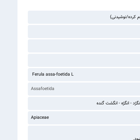
م کرده/نوشیدنی)
Ferula assa-foetida L
Assafoetida
نگژد - انگژه - انگشت گنده
Apiaceae
شود.