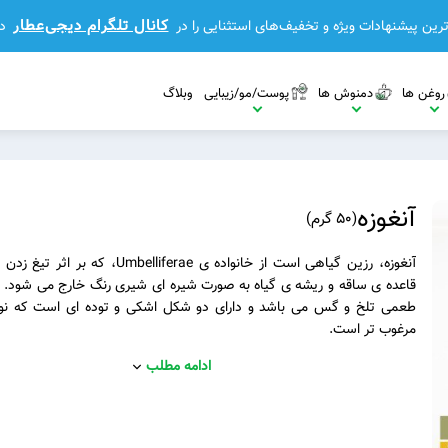
کانال تلگرام دیجی‌عطار
رین پیشنهادات ویژه و تخفیف‌های استثنایی را در
د
روغن ها
دمنوش ها
پوست/مو/زیبایی
وبلاگ
آنغوزه
(
50 گرم
)
آنغوزه، رزین گیاهی است از خانواده ی Umbelliferae، 
قاعده ی ساقه و ریشه ی گیاه به صورت شیره ای شیری رنگ خارج می شود. بسی
طعمی تلخ و گس می باشد و دارای دو شکل اشکی و توده ای است که نو
مشاهده بیشتر
مرغوب تر است.
مشاهده بیشتر
ادامه مطلب
مشاهده بیشتر
بیشتر
مشاهده بیشتر